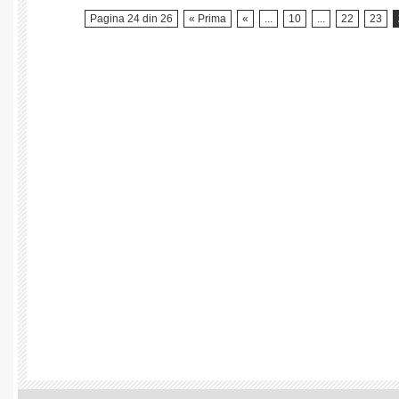
geologică
Pagina 24 din 26
« Prima
«
...
10
...
22
23
şi
stratificarea
vegetală