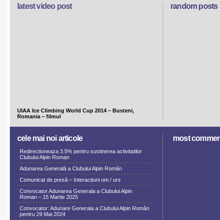
latest video post
random posts
UIAA Ice Climbing World Cup 2014 – Busteni,
Romania – filmul
cele mai noi articole
most commen
Redirectioneaza 3.5% pentru sustinerea activitatilor
Clubului Alpin Roman
Adunarea Generală a Clubului Alpin Român
Comunicat de presă – Interacțiuni om / urs
Convocator Adunarea Generala a Clubului Alpin
Roman – 15 Martie 2025
Convocator: Adunare Generala a Clubului Alpin Român
pentru 29 Mai 2024