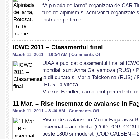
“Alpiniada de iarna” organizata de CAR T
iarna,
Retezat,
ture de alpinism si schi vor fi organizate s
16-
instruire pe teme …
19
martie
ICWC 2011 – Clasamentul final
on
March 11, 2011 – 10:54 AM |
Comments Off
ICWC
UIAA a publicat clasamentul final al ICW
2011
mondiali sunt Anna Gallyamova (RUS) / 
–
Clasamentul
la dificultate si Maria Tolokonina (RUS) /
final
(RUS) la viteza.
Markus Bendler, campionul precedentelo
11 Mar. – Risc insemnat de avalanse in Fa
on
March 11, 2011 – 8:40 AM |
Comments Off
11
Riscul de avalanse in Muntii Fagaras si 
Mar.
insemnat – accidental (COD PORTOCALIU –
–
Risc
peste 1800 si moderat (COD GALBEN – 2)
insemnat