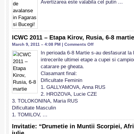
Avertizarea este valabila cel putin …
de
avalanse
in
Fagaras
si
Bucegi!
ICWC 2011 – Etapa Kirov, Rusia, 6-8 marti
on
March 9, 2011 – 4:08 PM |
Comments Off
ICWC
In perioada 6-8 Martie s-au desfasurat la 
2011
intrecerile ultimei etape a cupei si campi
–
Etapa
catarare pe gheata.
Kirov,
Clasamant final:
Rusia,
Dificultate Feminin
6-
1. GALLYAMOVA, Anna RUS
8
martie
2. HROZOVA, Lucie CZE
3. TOLOKONINA, Maria RUS
Dificultate Masculin
1. TOMILOV, …
Invitatie: “Drumetie in Muntii Scorpiei, Afr
iulie