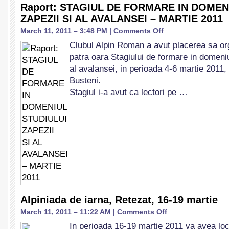
Raport: STAGIUL DE FORMARE IN DOMEN
ZAPEZII SI AL AVALANSEI – MARTIE 2011
on
March 11, 2011 – 3:48 PM |
Comments Off
Raport:
Clubul Alpin Roman a avut placerea sa or
STAGIUL
patra oara Stagiului de formare in domeniul
DE
FORMARE
al avalansei, in perioada 4-6 martie 2011,
IN
Busteni.
DOMENIUL
Stagiul i-a avut ca lectori pe …
STUDIULUI
ZAPEZII
SI
AL
AVALANSEI
–
MARTIE
2011
Alpiniada de iarna, Retezat, 16-19 martie
on
March 11, 2011 – 11:22 AM |
Comments Off
Alpiniada
In perioada 16-19 martie 2011 va avea loc
de