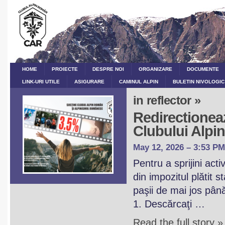
HOME
PROIECTE
DESPRE NOI
ORGANIZARE
DOCUMENTE
LINK-URI UTILE
ASIGURARE
CAMINUL ALPIN
BULETIN NIVOLOGIC
in reflector »
Redirectioneaz
Clubului Alp
May 12, 2026 – 3:53 PM
Pentru a sprijini act
din impozitul plătit 
paşii de mai jos pân
1. Descărcaţi …
Read the full story »