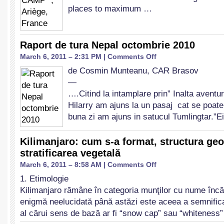
France
places to maximum …
Raport de tura Nepal octombrie 2010
on
March 6, 2011 – 2:31 PM |
Comments Off
Raport
de Cosmin Munteanu, CAR Brasov
de
—
tura
Nepal
….Citind la intamplare prin” Inalta aventu
octombrie
Hilarry am ajuns la un pasaj cat se poate 
2010
buna zi am ajuns in satucul Tumlingtar.”E
Kilimanjaro: cum s-a format, structura geo
stratificarea vegetală
on
March 6, 2011 – 8:58 AM |
Comments Off
Kilimanjaro:
1. Etimologie
cum
Kilimanjaro rămâne în categoria munţilor cu nume încă
s-
a
enigmă neelucidată până astăzi este aceea a semnificaţ
format,
al cărui sens de bază ar fi “snow cap” sau “whitenes
structura