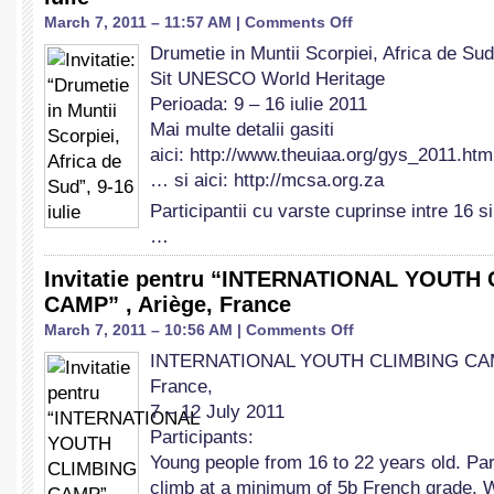
on
March 7, 2011 – 11:57 AM |
Comments Off
Invitatie:
Drumetie in Muntii Scorpiei, Africa de Sud
“Drumetie
Sit UNESCO World Heritage
in
Muntii
Perioada: 9 – 16 iulie 2011
Scorpiei,
Mai multe detalii gasiti
Africa
aici: http://www.theuiaa.org/gys_2011.ht
de
… si aici: http://mcsa.org.za
Sud”,
9-
Participantii cu varste cuprinse intre 16 s
16
…
iulie
Invitatie pentru “INTERNATIONAL YOUTH
CAMP” , Ariège, France
on
March 7, 2011 – 10:56 AM |
Comments Off
Invitatie
INTERNATIONAL YOUTH CLIMBING CAMP 
pentru
France,
“INTERNATIONAL
YOUTH
7 – 12 July 2011
CLIMBING
Participants:
CAMP”
Young people from 16 to 22 years old. Par
,
climb at a minimum of 5b French grade. We
Ariège,