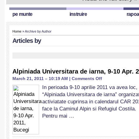
pe munte
instruire
rapoa
Home
» Archive by Author
Articles by
Alpiniada Universitara de iarna, 9-10 Apr. 
on
March 21, 2011 – 10:19 AM |
Comments Off
Alpiniada
In perioada 9-10 aprilie 2011 va avea loc,
Universitara
“Alpiniada Universitara de iarna” organiz
de
iarna,
activiatate cuprinsa in calendarul CAR 2
9-
face la Caminul Alpin si Refugiul Costila.
10
Pentru mai …
Apr.
2011,
Bucegi