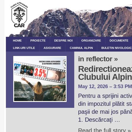
HOME
PROIECTE
DESPRE NOI
ORGANIZARE
DOCUMENTE
LINK-URI UTILE
ASIGURARE
CAMINUL ALPIN
BULETIN NIVOLOGIC
in reflector »
Redirectioneaz
Clubului Alp
May 12, 2026 – 3:53 PM
Pentru a sprijini act
din impozitul plătit 
paşii de mai jos pân
1. Descărcaţi …
Read the full story »