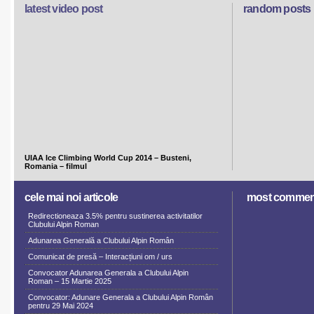
latest video post
random posts
UIAA Ice Climbing World Cup 2014 – Busteni,
Romania – filmul
cele mai noi articole
most commen
Redirectioneaza 3.5% pentru sustinerea activitatilor
Clubului Alpin Roman
Adunarea Generală a Clubului Alpin Român
Comunicat de presă – Interacțiuni om / urs
Convocator Adunarea Generala a Clubului Alpin
Roman – 15 Martie 2025
Convocator: Adunare Generala a Clubului Alpin Român
pentru 29 Mai 2024