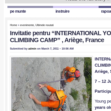
pe munte
instruire
rapoa
Home
»
evenimente
,
Ultimele noutati
Invitatie pentru “INTERNATIONAL Y
CLIMBING CAMP” , Ariège, France
Submitted by
admin
on March 7, 2011 – 10:56 AM
INTERN
CLIMBI
Ariège, 
7 – 12 J
Particip
Young p
years ol