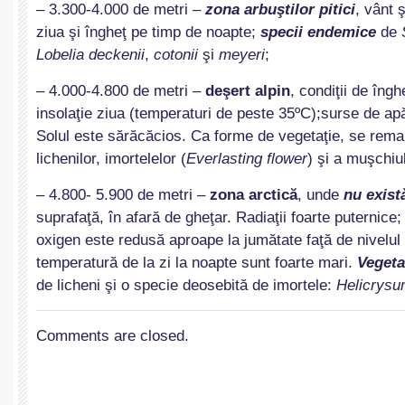
– 3.300-4.000 de metri –
zona arbuştilor pitici
, vânt ş
ziua şi îngheţ pe timp de noapte;
specii endemice
de
Lobelia deckenii
,
cotonii
şi
meyeri
;
– 4.000-4.800 de metri –
deşert alpin
, condiţii de îng
insolaţie ziua (temperaturi de peste 35ºC);surse de ap
Solul este sărăcăcios. Ca forme de vegetaţie, se rem
lichenilor, imortelelor (
Everlasting flower
) şi a muşchiul
– 4.800- 5.900 de metri –
zona arctică
, unde
nu exist
suprafaţă, în afară de gheţar. Radiaţii foarte puternice
oxigen este redusă aproape la jumătate faţă de nivelul 
temperatură de la zi la noapte sunt foarte mari.
Vegeta
de licheni şi o specie deosebită de imortele:
Helicrysu
Comments are closed.