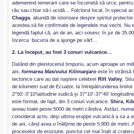
ademenind temerarii care se încumetă să urce, pentru 
rău sau chiar să-i ucidă… Folclorul local, în special ace
Chagga
, abundă de istorioare despre spiritul protector
acestea să fie confirmate de legendele mai vechi. Nu e
legendă faptul că, an de an, aici sosesc în jur de 35.
încerca bucuria de a ajunge pe vârf…
2. La început, au fost 3 conuri vulcanice…
Datând din pleistocenul timpuriu, acum aproape un mill
ani,
formarea Masivului Kilimanjaro
este în strânsă 
tectonice care au dat naştere celebrei
Rift Valley
. Sit
de kilometri sud de Ecuator, la întrepătrunderea liniilor
2°50’-3°10’latitudine sudică şi 37°10’-37°40’ longitudin
este format, de fapt, din 3 conuri vulcanice:
Shira, Ki
aveau toate peste 5000 de metri cândva. Astăzi, numa
considerat activ, deşi ultima erupţie vulcanică a sa a
de ani, când avea o înălţime de peste 5.900 de metri. A
proceselor de eroziune, punctul cel mai înalt al crateru