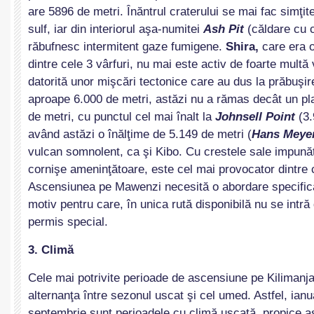
are 5896 de metri. Înăntrul craterului se mai fac simţit
sulf, iar din interiorul aşa-numitei
Ash Pit
(căldare cu 
răbufnesc intermitent gaze fumigene.
Shira,
care era o
dintre cele 3 vârfuri, nu mai este activ de foarte multă
datorită unor mişcări tectonice care au dus la prăbuşir
aproape 6.000 de metri, astăzi nu a rămas decât un pl
de metri, cu punctul cel mai înalt la
Johnsell Point
(3.
având astăzi o înălţime de 5.149 de metri (
Hans Meyer
vulcan somnolent, ca şi Kibo. Cu crestele sale impunăt
cornişe ameninţătoare, este cel mai provocator dintre c
Ascensiunea pe Mawenzi necesită o abordare specifică
motiv pentru care, în unica rută disponibilă nu se intr
permis special.
3. Climă
Cele mai potrivite perioade de ascensiune pe Kilimanj
alternanţa între sezonul uscat şi cel umed. Astfel, ianua
septembrie sunt perioadele cu climă uscată, propice as