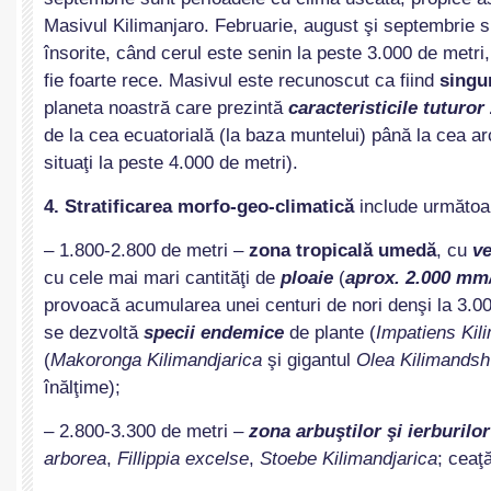
Masivul Kilimanjaro. Februarie, august şi septembrie s
însorite, când cerul este senin la peste 3.000 de metri
fie foarte rece. Masivul este recunoscut ca fiind
singu
planeta noastră care prezintă
caracteristicile tuturor
de la cea ecuatorială (la baza muntelui) până la cea arc
situaţi la peste 4.000 de metri).
4. Stratificarea morfo-geo-climatică
include următoa
– 1.800-2.800 de metri –
zona tropicală umedă
, cu
ve
cu cele mai mari cantităţi de
ploaie
(
aprox. 2.000 mm
provoacă acumularea unei centuri de nori denşi la 3.00
se dezvoltă
specii endemice
de plante (
Impatiens Kili
(
Makoronga Kilimandjarica
şi gigantul
Olea Kilimandsh
înălţime);
– 2.800-3.300 de metri –
zona arbuştilor şi ierburilor
arborea
,
Fillippia excelse
,
Stoebe
Kilimandjarica
; ceaţ