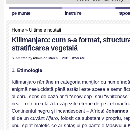
pe munte
instruire
rapoa
Home
»
Ultimele noutati
Kilimanjaro: cum s-a format, structur
stratificarea vegetală
Submitted by
admin
on March 6, 2011 – 8:58 AM
1. Etimologie
Kilimanjaro rămâne în categoria munţilor cu nume încă
enigmă neelucidată până astăzi este aceea a semnifica
al cărui sens de bază ar fi “snow cap” sau “whiteness
nea – referire clară la zăpezile eterne de pe cel mai î
Continentul negru şi incandescent – Africa!
Johannes
şi de un cuvânt
Njaro
, folosit ca substantiv propriu, 
unui spirit malefic ce ar sălăşlui pe pantele Masivului 