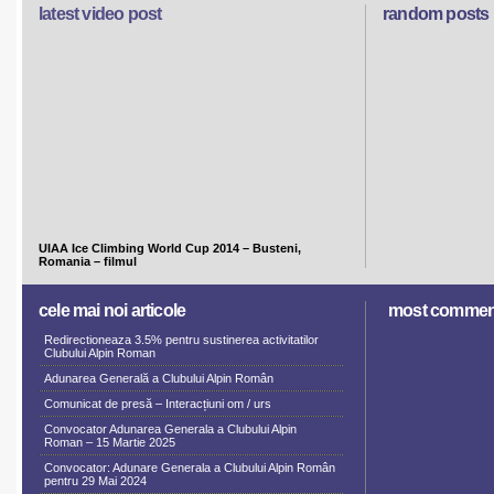
latest video post
random posts
UIAA Ice Climbing World Cup 2014 – Busteni,
Romania – filmul
cele mai noi articole
most commen
Redirectioneaza 3.5% pentru sustinerea activitatilor
Clubului Alpin Roman
Adunarea Generală a Clubului Alpin Român
Comunicat de presă – Interacțiuni om / urs
Convocator Adunarea Generala a Clubului Alpin
Roman – 15 Martie 2025
Convocator: Adunare Generala a Clubului Alpin Român
pentru 29 Mai 2024