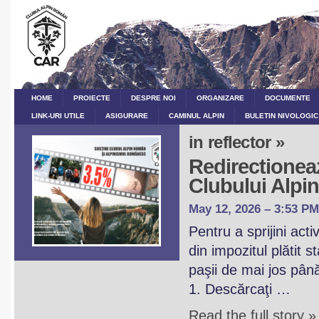
HOME
PROIECTE
DESPRE NOI
ORGANIZARE
DOCUMENTE
LINK-URI UTILE
ASIGURARE
CAMINUL ALPIN
BULETIN NIVOLOGIC
in reflector »
Redirectioneaz
Clubului Alp
May 12, 2026 – 3:53 PM
Pentru a sprijini act
din impozitul plătit 
paşii de mai jos pân
1. Descărcaţi …
Read the full story »