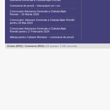
Adunarea Generală a Clubului Alpin Român
Comunicat de presă – Interacțiuni om / urs
Convocator Adunarea Generala a Clubului Alpin
Roman – 15 Martie 2025
Convocator: Adunare Generala a Clubului Alpin Român
pentru 29 Mai 2024
Convocator Adunarea Generala a Clubului Alpin
Român pentru 17 Februarie 2024
Alianța pentru Cabane Montane – comunicat de presă
Entries (RSS)
|
Comments (RSS)
219 queries. 0.332 seconds.