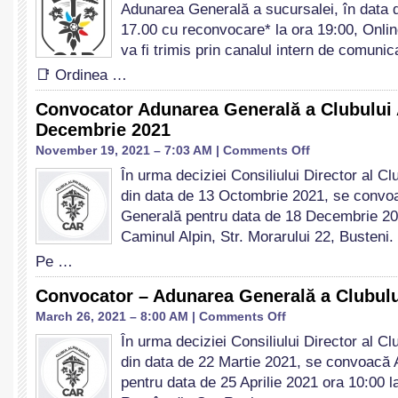
Adunarea Generală a sucursalei, în data d
a
CAR
17.00 cu reconvocare* la ora 19:00, Online
Brasov
va fi trimis prin canalul intern de comun
📑 Ordinea …
Convocator Adunarea Generală a Clubului
Decembrie 2021
on
November 19, 2021 – 7:03 AM |
Comments Off
Convocator
În urma deciziei Consiliului Director al C
Adunarea
din data de 13 Octombrie 2021, se conv
Generală
a
Generală pentru data de 18 Decembrie 20
Clubului
Caminul Alpin, Str. Morarului 22, Busteni.
Alpin
Pe …
Român
–
Convocator – Adunarea Generală a Clubul
Decembrie
2021
on
March 26, 2021 – 8:00 AM |
Comments Off
Convocator
În urma deciziei Consiliului Director al C
–
din data de 22 Martie 2021, se convoacă
Adunarea
Generală
pentru data de 25 Aprilie 2021 ora 10:00 l
a