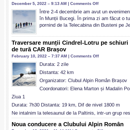
Februarie
on
December 5, 2022 – 9:13 AM |
Comments Off
2024
CAR
Între 2-4 decembrie am avut un evenime
Brasov
în Munții Bucegi. În prima zi am făcut o 
în
Bucegi
pornind de la Telecabina din Busteni pe Je
Traversare munții Cindrel-Lotru pe schiuri
de tură CAR Brașov
on
February 10, 2022 – 7:37 AM |
Comments Off
Traversare
Durata: 2 zile
munții
Cindrel-
Distanta: 42 km
Lotru
Organizator: Clubul Alpin Român Brașov
pe
schiuri
Coordonatori: Elena Marton și Madalin P
de
Ziua 1
tură
–
Durata: 7h30 Distanta: 19 km, Dif de nivel 1800 m
Raport
Ne intalnim la telesaunul de la Paltinis, intr-un grup r
de
tură
Noua conducere a Clubului Alpin Român
CAR
Brașov
on