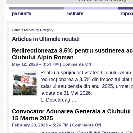
pe munte
instruire
rapoa
Home
» Archive by Category
Articles in
Ultimele noutati
Redirectioneaza 3.5% pentru sustinerea act
Clubului Alpin Roman
on
May 12, 2026 – 3:53 PM |
Comments Off
Redirectioneaza
Pentru a sprijini activitatea Clubului Alpi
3.5%
redirecţionarea a 3.5% din impozitul plătit
pentru
sustinerea
salariul sau pensia din anul 2025, urmați 
activitatilor
la data de 31 Mai 2026.
Clubului
1. Descărcaţi …
Alpin
Roman
Convocator Adunarea Generala a Clubului
15 Martie 2025
on
February 28, 2025 – 5:26 PM |
Comments Off
Convocator