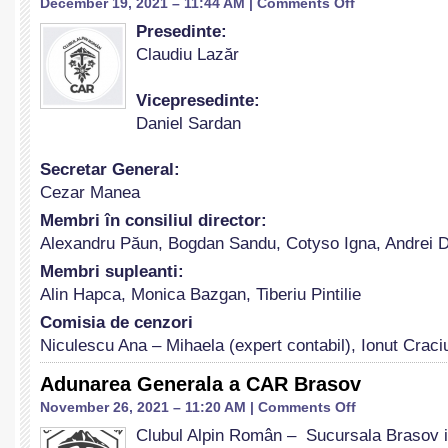
December 19, 2021 – 11:44 AM |
Comments Off
Noua
Presedinte:
conducere
Claudiu Lazăr
a
Clubului
Alpin
Vicepresedinte:
Român
Daniel Sardan
Secretar General:
Cezar Manea
Membri în consiliul director:
Alexandru Păun, Bogdan Sandu, Cotyso Igna, Andrei 
Membri supleanti:
Alin Hapca, Monica Bazgan, Tiberiu Pintilie
Comisia de cenzori
Niculescu Ana – Mihaela (expert contabil), Ionut Crac
Adunarea Generala a CAR Brasov
on
November 26, 2021 – 11:20 AM |
Comments Off
Adunarea
Clubul Alpin Român – Sucursala Brasov i
Generala