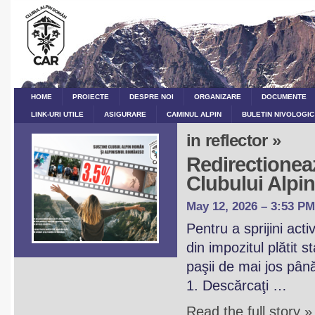
HOME
PROIECTE
DESPRE NOI
ORGANIZARE
DOCUMENTE
LINK-URI UTILE
ASIGURARE
CAMINUL ALPIN
BULETIN NIVOLOGIC
in reflector »
Redirectioneaz
Clubului Alp
May 12, 2026 – 3:53 PM
Pentru a sprijini act
din impozitul plătit 
paşii de mai jos pân
1. Descărcaţi …
Read the full story »