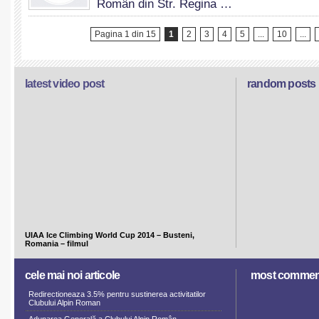
Român din Str. Regina …
Clubului
Alpin
Pagina 1 din 15
1
2
3
4
5
...
10
...
Român
latest video post
random posts
UIAA Ice Climbing World Cup 2014 – Busteni,
Romania – filmul
cele mai noi articole
most commen
Redirectioneaza 3.5% pentru sustinerea activitatilor
Clubului Alpin Roman