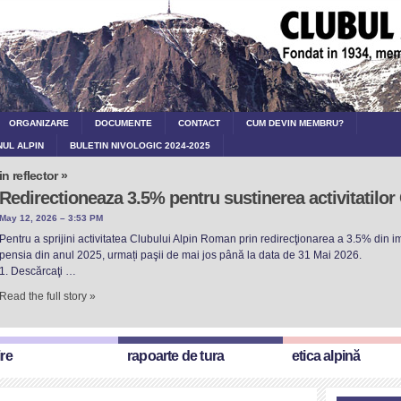
ORGANIZARE
DOCUMENTE
CONTACT
CUM DEVIN MEMBRU?
NUL ALPIN
BULETIN NIVOLOGIC 2024-2025
in reflector »
Redirectioneaza 3.5% pentru sustinerea activitatilo
May 12, 2026 – 3:53 PM
Pentru a sprijini activitatea Clubului Alpin Roman prin redirecţionarea a 3.5% din imp
pensia din anul 2025, urmați paşii de mai jos până la data de 31 Mai 2026.
1. Descărcaţi …
Read the full story »
ire
rapoarte de tura
etica alpină