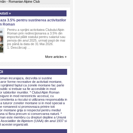
omân - Romanian Alpine Club
utati »
aza 3.5% pentru sustinerea activitatilor
pin Roman
Pentru a sprijini activitatea Clubului Alpin
Roman prin redirecţionarea a 3.5% din
impozitul plătit statului pentru salariul sau
pensia din anul 2025, urmați paşii de mai
jos până la data de 31 Mai 2026.
1. Descărcaţi …
More articles »
OI
Roman incurajaza, dezvolta si sustine
caror forme recreative de activitati montane,
sprijinind faptul ca zonele montane fac parte
public si trebuie sa fie accesibile in mod
or iubitorilor muntilor. * Clubul Alpin Roman
igure in mod nerestrictiv accesul, cu
onstienta a riscului si utilizarea responsabila in
 a tuturor zonelor montane si in mod special a
e romanesti si promoveaza printre toti
elor montane grija si respectul pentru mediul
una si flora precum si conservarea naturii. *
man este membru cu drepturi depline a Uniunii
 Asociatiilor de Alpinism (UIAA) din anul 1937 si
l acestei organizatii.