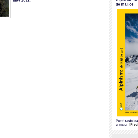
May 2011
.
de mai jos
Puteti rasfoi c
urmator:
[Prev