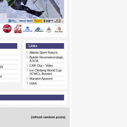
Links
Alianta Sport-Natura
Buletin Nivometeorologic,
A.N.M.
CAR Cluj – Video
25
Ice Climbing World Cup
(ICWC), Busteni
24
Maraton Apuseni
UIAA
(refresh random posts)