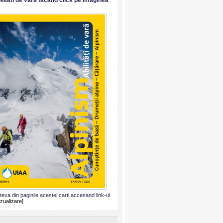
ateva din paginile acestei carti accesand link-ul
izualizare]