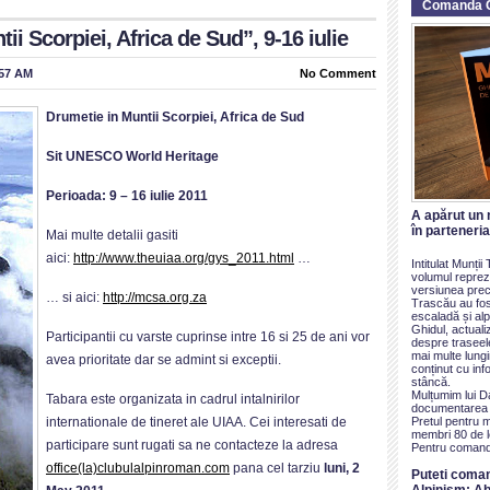
Comanda 
tii Scorpiei, Africa de Sud”, 9-16 iulie
:57 AM
No Comment
Drumetie in Muntii Scorpiei, Africa de Sud
Sit UNESCO World Heritage
Perioada: 9 – 16 iulie 2011
A apărut un 
în parteneri
Mai multe detalii gasiti
aici:
http://www.theuiaa.org/gys_2011.html
…
Intitulat Munți
volumul reprezi
versiunea prece
… si aici:
http://mcsa.org.za
Trascău au fos
escaladă și alp
Ghidul, actualiz
Participantii cu varste cuprinse intre 16 si 25 de ani vor
despre traseel
mai multe lung
avea prioritate dar se admint si exceptii.
conținut cu inf
stâncă.
Mulțumim lui D
Tabara este organizata in cadrul intalnirilor
documentarea ș
Pretul pentru 
internationale de tineret ale UIAA. Cei interesati de
membri 80 de le
participare sunt rugati sa ne contacteze la adresa
Pentru comand
office(la)clubulalpinroman.com
pana cel tarziu
luni, 2
Puteti coma
Alpinism: Ab