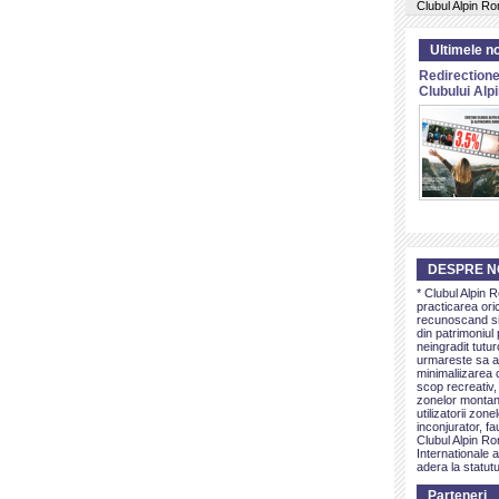
Clubul Alpin R
Ultimele no
Redirectione
Clubului Al
DESPRE N
* Clubul Alpin 
practicarea ori
recunoscand si 
din patrimoniul 
neingradit tutur
urmareste sa as
minimaliizarea c
scop recreativ,
zonelor montan
utilizatorii zon
inconjurator, fa
Clubul Alpin Ro
Internationale a
adera la statutu
Parteneri