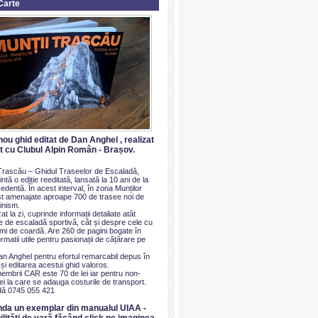
Carte
nou ghid editat de Dan Anghel , realizat
at cu Clubul Alpin Român - Brașov.
i Trascău – Ghidul Traseelor de Escaladă,
ntă o ediție reeditată, lansată la 10 ani de la
dentă. În acest interval, în zona Munților
t amenajate aproape 700 de trasee noi de
inism.
at la zi, cuprinde informații detaliate atât
e de escaladă sportivă, cât și despre cele cu
imi de coardă. Are 260 de pagini bogate în
ormatii utile pentru pasionații de cățărare pe
an Anghel pentru efortul remarcabil depus în
i editarea acestui ghid valoros.
membrii CAR este 70 de lei iar pentru non-
i la care se adauga costurile de transport.
ă 0745 055 421
nda un exemplar din manualul UIAA -
ilităti de vară făcând click pe imaginea