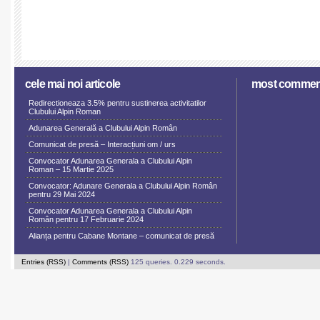
cele mai noi articole
most commen
Redirectioneaza 3.5% pentru sustinerea activitatilor
Clubului Alpin Roman
Adunarea Generală a Clubului Alpin Român
Comunicat de presă – Interacțiuni om / urs
Convocator Adunarea Generala a Clubului Alpin
Roman – 15 Martie 2025
Convocator: Adunare Generala a Clubului Alpin Român
pentru 29 Mai 2024
Convocator Adunarea Generala a Clubului Alpin
Român pentru 17 Februarie 2024
Alianța pentru Cabane Montane – comunicat de presă
Entries (RSS)
|
Comments (RSS)
125 queries. 0.229 seconds.