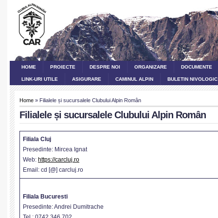
HOME
PROIECTE
DESPRE NOI
ORGANIZARE
DOCUMENTE
LINK-URI UTILE
ASIGURARE
CAMINUL ALPIN
BULETIN NIVOLOGIC
Home
» Filialele și sucursalele Clubului Alpin Român
Filialele și sucursalele Clubului Alpin Român
Filiala Cluj
Presedinte: Mircea Ignat
Web:
https://carcluj.ro
Email: cd [@] carcluj.ro
Filiala Bucuresti
Presedinte: Andrei Dumitrache
Tel.: 0742 346 702