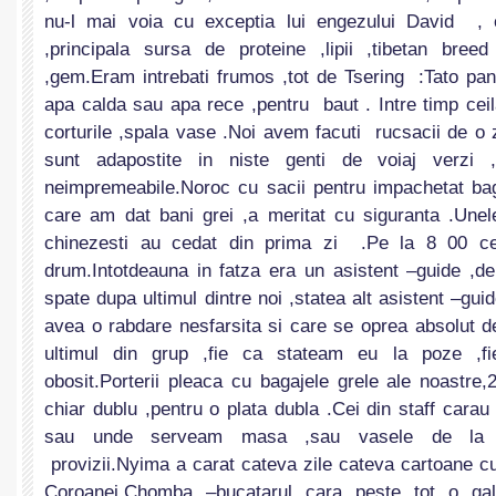
nu-l mai voia cu exceptia lui engezului David , 
,principala sursa de proteine ,lipii ,tibetan bree
,gem.Eram intrebati frumos ,tot de Tsering :Tato pan
apa calda sau apa rece ,pentru baut . Intre timp cei
corturile ,spala vase .Noi avem facuti rucsacii de o 
sunt adapostite in niste genti de voiaj verzi ,
neimpremeabile.Noroc cu sacii pentru impachetat ba
care am dat bani grei ,a meritat cu siguranta .Unel
chinezesti au cedat din prima zi .Pe la 8 00 ce
drum.Intotdeauna in fatza era un asistent –guide ,de
spate dupa ultimul dintre noi ,statea alt asistent –gu
avea o rabdare nesfarsita si care se oprea absolut d
ultimul din grup ,fie ca stateam eu la poze ,fi
obosit.Porterii pleaca cu bagajele grele ale noastre
chiar dublu ,pentru o plata dubla .Cei din staff carau 
sau unde serveam masa ,sau vasele de la b
provizii.Nyima a carat cateva zile cateva cartoane cu 
Coroanei.Chomba –bucatarul cara peste tot o gal