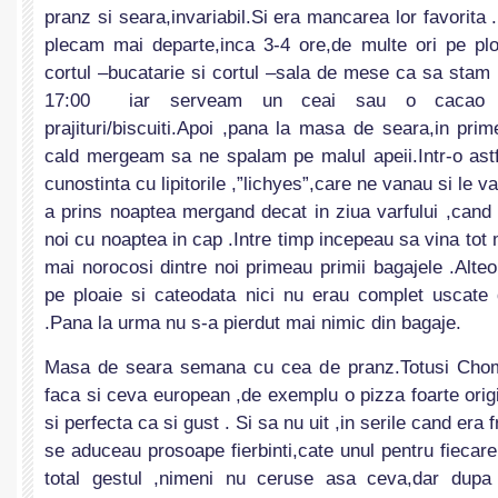
pranz si seara,invariabil.Si era mancarea lor favorita 
plecam mai departe,inca 3-4 ore,de multe ori pe pl
cortul –bucatarie si cortul –sala de mese ca sa stam
17:00 iar serveam un ceai sau o cacao 
prajituri/biscuiti.Apoi ,pana la masa de seara,in pri
cald mergeam sa ne spalam pe malul apeii.Intr-o ast
cunostinta cu lipitorile ,”lichyes”,care ne vanau si le v
a prins noaptea mergand decat in ziua varfului ,cand
noi cu noaptea in cap .Intre timp incepeau sa vina tot m
mai norocosi dintre noi primeau primii bagajele .Alteo
pe ploaie si cateodata nici nu erau complet uscate 
.Pana la urma nu s-a pierdut mai nimic din bagaje.
Masa de seara semana cu cea de pranz.Totusi Chom
faca si ceva european ,de exemplu o pizza foarte orig
si perfecta ca si gust . Si sa nu uit ,in serile cand era
se aduceau prosoape fierbinti,cate unul pentru fiecare 
total gestul ,nimeni nu ceruse asa ceva,dar dup