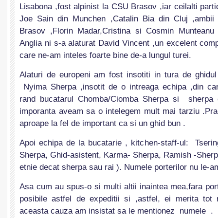
Lisabona ,fost alpinist la CSU Brasov ,iar ceilalti parti
Joe Sain din Munchen ,Catalin Bia din Cluj ,ambii 
Brasov ,Florin Madar,Cristina si Cosmin Muntean
Anglia ni s-a alaturat David Vincent ,un excelent com
care ne-am inteles foarte bine de-a lungul turei.
Alaturi de europeni am fost insotiti in tura de ghidul
Nyima Sherpa ,insotit de o intreaga echipa ,din ca
rand bucatarul Chomba/Ciomba Sherpa si sherpa de
imporanta aveam sa o intelegem mult mai tarziu .Pra
aproape la fel de important ca si un ghid bun .
Apoi echipa de la bucatarie , kitchen-staff-ul: Tserin
Sherpa, Ghid-asistent, Karma- Sherpa, Ramish -Sher
etnie decat sherpa sau rai ). Numele porterilor nu le-a
Asa cum au spus-o si multi altii inaintea mea,fara port
posibile astfel de expeditii si ,astfel, ei merita tot
aceasta cauza am insistat sa le mentionez numele .