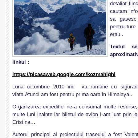
detaliat fi
cautam info
sa gasesc 
pentru ture
erau .
Textul s
aproximat
linkul :
https://picasaweb.google.com/kozmahighl
Luna octombrie 2010 imi va ramane cu sigurant
viata.Atunci am fost pentru prima oara in Himalaya .
Organizarea expeditiei ne-a consumat multe resurse
multe luni inainte iar biletul de avion l-am luat prin 
Cristina…
Autorul principal al proiectului traseului a fost Valen