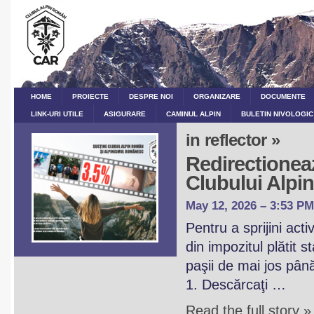
HOME
PROIECTE
DESPRE NOI
ORGANIZARE
DOCUMENTE
LINK-URI UTILE
ASIGURARE
CAMINUL ALPIN
BULETIN NIVOLOGIC
in reflector »
Redirectioneaz
Clubului Alp
May 12, 2026 – 3:53 PM
Pentru a sprijini act
din impozitul plătit 
paşii de mai jos pân
1. Descărcaţi …
Read the full story »