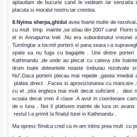
aplaudam de bucurie cand le vedeam iar senzatia d
placuta si moralul nostru iar crestea.
8
.
Nyima sherpa,ghidul
avea foarte multe de rezolvat
cu mult timp inainte ,se stiau din 2007 cand Florin 
el in Annapurna trek
.
Nu era subordonatul vreunei ag
Tumlingtar a tocmit porterii si pana seara i-a supraveg
spate sa nu fuga cu bagajele . Unii dintre porteri
Kathmandu ,de unde au plecat cu cateva zile inaint
drum toate doleantele noaste trebuiau rezolvate s
Nu”.Daca porterii plecau mai repede ,gasea imediat a
platea direct .Facea si aprovizionarea cu mancare .
cu el ,stia engleza mai mult decat suficient , desi 
scoala decat vreo 4 clase .A avut in coordonare ca
de o luna . Noi il platisem inainte de tura un avans
restul l-a primit la finalul turei in Kathmandu .
Ma opresc fiindca cred ca m-am intins prea mult cu po