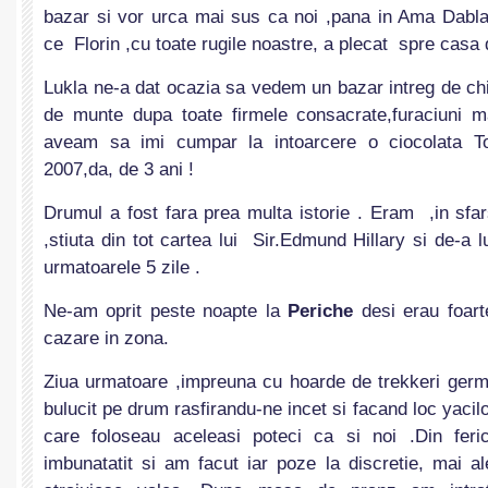
bazar si vor urca mai sus ca noi ,pana in Ama Dabl
ce Florin ,cu toate rugile noastre, a plecat spre casa 
Lukla ne-a dat ocazia sa vedem un bazar intreg de ch
de munte dupa toate firmele consacrate,furaciuni m
aveam sa imi cumpar la intoarcere o ciocolata To
2007,da, de 3 ani !
Drumul a fost fara prea multa istorie . Eram ,in sfa
,stiuta din tot cartea lui Sir.Edmund Hillary si de-a
urmatoarele 5 zile .
Ne-am oprit peste noapte la
Periche
desi erau foarte
cazare in zona.
Ziua urmatoare ,impreuna cu hoarde de trekkeri germ
bulucit pe drum rasfirandu-ne incet si facand loc yacil
care foloseau aceleasi poteci ca si noi .Din fer
imbunatatit si am facut iar poze la discretie, mai a