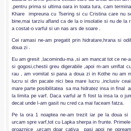
,pentru prima si ultima oara in toata tura, cam termina
Khare impreuna cu Tsering si cu Cristina care nu s
bine,mai tarziu afland ca de la o insolatie si nu de la r
a costat-o varful si un nas ars de soare .
Cei ramasi ne-am pregatit prin hidratare,hrana si od
doua zi .
Eu am gresit ,lacomindu-ma ,si am mancat tot ce ne-a
si gogosi,chestii greu digerabile ,apoi m-am umflat cu
rau , am vomitat si pana a doua zi in Kothe nu am 
lucru si din pacate nici bea mare lucru ,inclusiv ceai
mare parte posibilitatea sa ma hidratez insa in final a
la limita pe varf. Daca varful ar fi fost la insa la o j
decat unde l-am gasit nu cred ca mai faceam fatza.
Pe la ora 1 noaptea ne-am trezit iar pe la doua s
urcam spre varf,tot cu Lapka sherpa in frunte. Primele 
groaznice ,urcam doar cativa pasi apoi ne opream