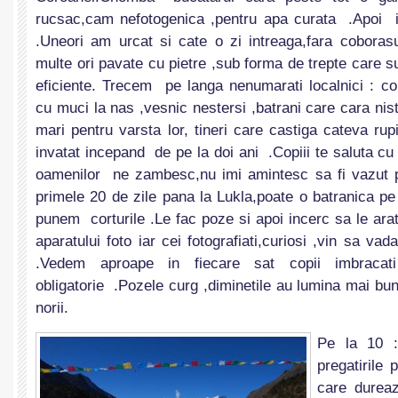
rucsac,cam nefotogenica ,pentru apa curata .Apo
.Uneori am urcat si cate o zi intreaga,fara coboras
multe ori pavate cu pietre ,sub forma de trepte care su
eficiente. Trecem pe langa nenumarati localnici : cop
cu muci la nas ,vesnic nestersi ,batrani care cara nist
mari pentru varsta lor, tineri care castiga cateva r
invatat incepand de pe la doi ani .Copiii te saluta c
oamenilor ne zambesc,nu imi amintesc sa fi vazut pri
primele 20 de zile pana la Lukla,poate o batranica pe
punem corturile .Le fac poze si apoi incerc sa le arat
aparatului foto iar cei fotografiati,curiosi ,vin sa va
.Vedem aproape in fiecare sat copii imbracat
obligatorie .Pozele curg ,diminetile au lumina mai buna
norii.
Pe la 10 
pregatirile
care durea