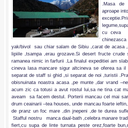
.Masa de 
aproape int
exceptie
legume,supa
cu ceva c
chinezas
yak/bivol sau chiar salam de Sibiu ,carat de acasa ,
lipiile ,tsampa ,erau grozave.Si desert fructe crud
ramanea nimic in farfurii .La finalul expeditiei am sl
cineva lasa mancare sigur altcineva se oferea sa il 
separat de staff si ghid ,si separat de noi ,turistii .P
obisnuinata noastra acasa ,pe munte ,dar vrand –n
acum zic ca totusi a avut rostul lui,sa ne tina cat mai
aveam sa facem destul. Porterii mancau cel mai sar
drum ceainarii –tea houses, unde mancau foarte ieftin
de pranz un foc mare ,din jnepeni ,de te durea sufle
Stafful nostru manca daal-bath ,celebra manare tradi
fiert,cu supa de linte turnata peste orez,foarte bun