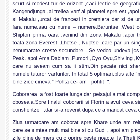
scurt si modest tur de orizont ,caci lectie de geografi
Kangendjunga ,al treilea varf al planetei spre est ,ap
si Makalu ,urcat de francezi in premiera dar si de u
fara nume,sau cu nume – numere,Baruntse ,West c
Shipton prima oara ,venind din zona Makalu ,apoi t
toata zona Everest ,Lhotse , Nuptse ,care par un sin
nenumarate creste secundare . Se vedea undeva jos 
Peak, apoi Ama Dablam ,Pumori ,Cyo Oyu,Shivling ,Kya
care nu aveam cum sa ii stim.Din pacate nici sherp
numele tuturor varfurilor. In total 5 optimari,plus alte 
bine zice cineva ” Pohta ce- am pohtit “.
Coborarea a fost foarte lunga dar peisajul a mai comp
oboseala.Spre finalul coborarii si Florin a avut ceva 
constientzei ,dar si-a revenit dupa ce a mancat ceva 
Ziua urmatoare am coborat spre Khare unde am rein
care se simtea mult mai bine si cu Gudi , apoi am plec
zile pline de mers cu o oprire peste noapte la
Thuli 