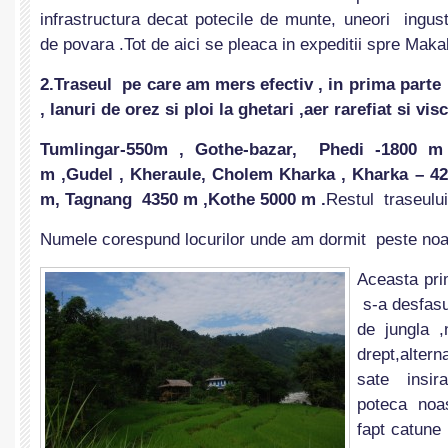
infrastructura decat potecile de munte, uneori ingus
de povara .Tot de aici se pleaca in expeditii spre Makal
2.Traseul pe care am mers efectiv , in prima parte a
, lanuri de orez si ploi la ghetari ,aer rarefiat si visc
Tumlingar-550m , Gothe-bazar, Phedi -1800 m
m ,Gudel , Kheraule, Cholem Kharka , Kharka – 4
m, Tagnang 4350 m ,Kothe 5000 m .
Restul traseului
Numele corespund locurilor unde am dormit peste noa
Aceasta pri
s-a desfasu
de jungla ,
drept,alte
sate insi
poteca noa
fapt catune