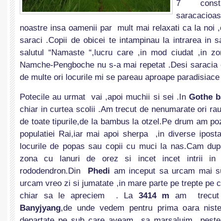
7 constr
saracacioa
noastre insa oamenii par mult mai relaxati ca la noi 
saraci .Copii de obicei te intampinau la intrarea in
salutul “Namaste “,lucru care ,in mod ciudat ,in z
Namche-Pengboche nu s-a mai repetat .Desi saracia e
de multe ori locurile mi se pareau aproape paradisiace 
Potecile au urmat vai ,apoi muchii si sei .In
Gothe b
chiar in curtea scolii .Am trecut de nenumarate ori rau
de toate tipurile,de la bambus la otzel.Pe drum am poza
populatiei Rai,iar mai apoi sherpa ,in diverse ipost
locurile de popas sau copii cu muci la nas.Cam du
zona cu lanuri de orez si incet incet intrii in
rododendron.Din
Phedi
am inceput sa urcam mai su
urcam vreo zi si jumatate ,in mare parte pe trepte pe 
chiar sa le apreciem . La
3414 m
am trecu
Banyjyang
,de unde vedem pentru prima oara niste
departate pe sub care aveam sa marsaluim peste 