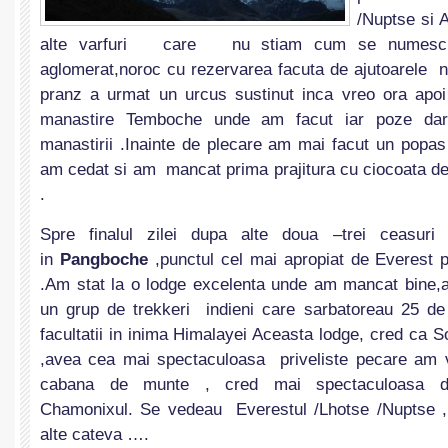
/Nuptse si 
alte varfuri care nu stiam cum se numesc. 
aglomerat,noroc cu rezervarea facuta de ajutoarele
pranz a urmat un urcus sustinut inca vreo ora apoi
manastire Temboche unde am facut iar poze dar 
manastirii .Inainte de plecare am mai facut un popas
am cedat si am mancat prima prajitura cu ciocoata de
.
Spre finalul zilei dupa alte doua –trei ceasu
in
Pangboche
,punctul cel mai apropiat de Everest p
.Am stat la o lodge excelenta unde am mancat bine,
un grup de trekkeri indieni care sarbatoreau 25 de
facultatii in inima Himalayei Aceasta lodge, cred ca
,avea cea mai spectaculoasa priveliste pecare am v
cabana de munte , cred mai spectaculoasa d
Chamonixul. Se vedeau Everestul /Lhotse /Nuptse 
alte cateva ….