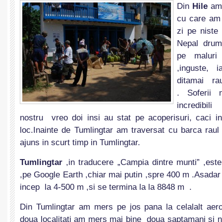
Din
Hile
am 
cu care am
zi pe niste 
Nepal drumu
pe maluri 
,inguste, 
ditamai ra
. Soferii 
incredibili
nostru vreo doi insi au stat pe acoperisuri, caci 
loc.Inainte de Tumlingtar am traversat cu barca raul
ajuns in scurt timp in Tumlingtar.
Tumlingtar
,in traducere „Campia dintre munti” ,est
,pe Google Earth ,chiar mai putin ,spre 400 m .Asada
incep la 4-500 m ,si se termina la la 8848 m .
Din Tumlingtar am mers pe jos pana la celalalt aerop
doua localitati am mers mai bine doua saptamani si nu