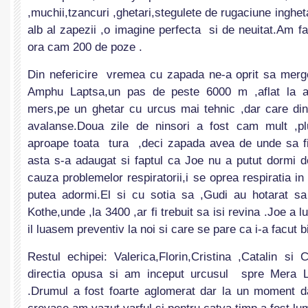
,muchii,tzancuri ,ghetari,stegulete de rugaciune inghet
alb al zapezii ,o imagine perfecta si de neuitat.Am fa
ora cam 200 de poze .
Din nefericire vremea cu zapada ne-a oprit sa merg
Amphu Laptsa,un pas de peste 6000 m ,aflat la al
mers,pe un ghetar cu urcus mai tehnic ,dar care di
avalanse.Doua zile de ninsori a fost cam mult ,pl
aproape toata tura ,deci zapada avea de unde sa fi
asta s-a adaugat si faptul ca Joe nu a putut dormi d
cauza problemelor respiratorii,i se oprea respiratia in
putea adormi.El si cu sotia sa ,Gudi au hotarat sa
Kothe,unde ,la 3400 ,ar fi trebuit sa isi revina .Joe a 
il luasem preventiv la noi si care se pare ca i-a facut b
Restul echipei: Valerica,Florin,Cristina ,Catalin si
directia opusa si am inceput urcusul spre Mera 
.Drumul a fost foarte aglomerat dar la un moment d