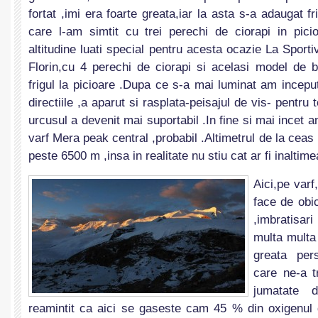
fortat ,imi era foarte greata,iar la asta s-a adaugat fr
care l-am simtit cu trei perechi de ciorapi in pici
altitudine luati special pentru acesta ocazie La Sport
Florin,cu 4 perechi de ciorapi si acelasi model de b
frigul la picioare .Dupa ce s-a mai luminat am incepu
directiile ,a aparut si rasplata-peisajul de vis- pentru 
urcusul a devenit mai suportabil .In fine si mai incet 
varf Mera peak central ,probabil .Altimetrul de la ceas
peste 6500 m ,insa in realitate nu stiu cat ar fi inalti
Aici,pe var
face de obic
,imbratisa
multa multa
greata per
care ne-a t
jumatate 
reamintit ca aici se gaseste cam 45 % din oxigenul 