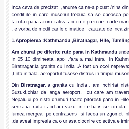
Inca ceva de precizat ,anume ca ne-a plouat /nins din
conditiile in care musonul trebuia sa se opeasca p
facut-o pana acum cativa ani,cu o precizie foarte mar
, e vorba de modificarile climatice cauzate de incalzir
1.Apropierea :Kathmandu ,Biratnagar, Hile,
Tumling
Am zburat pe diferite rute pana in Kathmandu
unde 
in 05 10 dimineata ,apoi ,fara a mai intra in Kath
Biratnagar,la granita cu India .A fost un ocol nepreva
,tinta initiala, aeroportul fusese distrus in timpul musonu
Din
Biratnagar
,la granita cu India , am inchiriat ni
Suzuki,chiar de langa aeroport, cu care am travers
Nepalului,pe niste drumuri foarte pitoresti pana in Hile
senzatia traita cand am vazut in ce haos se circula 
lumea mergea pe contrasens si facea un zgomot in
,de aveai impresia ca o uriasa ciocnire colectiva e imi