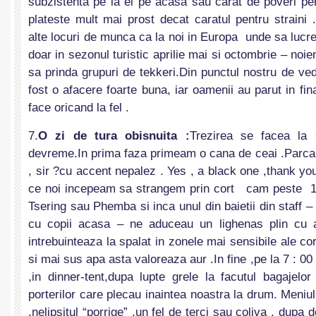
subzistenta pe la ei pe acasa sau carat de poveri pen
plateste mult mai prost decat caratul pentru straini 
alte locuri de munca ca la noi in Europa unde sa lucre
doar in sezonul turistic aprilie mai si octombrie – noi
sa prinda grupuri de tekkeri.Din punctul nostru de vede
fost o afacere foarte buna, iar oamenii au parut in fin
face oricand la fel .
7.
O zi de tura obisnuita :
Trezirea se facea la
devreme.In prima faza primeam o cana de ceai .Parca 
, sir ?cu accent nepalez . Yes , a black one ,thank you
ce noi incepeam sa strangem prin cort cam peste 1
Tsering sau Phemba si inca unul din baietii din staff – m
cu copii acasa – ne aduceau un lighenas plin cu a
intrebuinteaza la spalat in zonele mai sensibile ale co
si mai sus apa asta valoreaza aur .In fine ,pe la 7 : 0
,in dinner-tent,dupa lupte grele la facutul bagajelo
porterilor care plecau inaintea noastra la drum. Meniul
,nelipsitul “porrige” ,un fel de terci sau coliva , dup