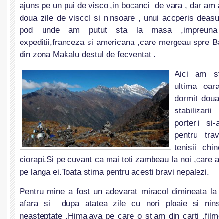
ajuns pe un pui de viscol,in bocanci de vara , dar am a
doua zile de viscol si ninsoare , unui acoperis deasu
pod unde am putut sta la masa ,impreuna 
expeditii,franceza si americana ,care mergeau spre B
din zona Makalu destul de fecventat .
Aici am st
ultima oar
dormit doua
stabilizar
porterii si
pentru trav
tenisii chi
ciorapi.Si pe cuvant ca mai toti zambeau la noi ,care a
pe langa ei.Toata stima pentru acesti bravi nepalezi.
Pentru mine a fost un adevarat miracol dimineata l
afara si dupa atatea zile cu nori ploaie si nin
neasteptate ,Himalaya pe care o stiam din carti ,fil