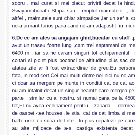
sobru , mai curat si mai placut privirii decat la hind
Swayambhunath Stupa sau Templul maimutelor , de
altfel , maimutele sunt chiar simpatice ,iar un sef al 
ne-a urmarit furios pana cand ne-am adapostit in mic
6.
De ce am ales sa angajam ghid,bucatar cu staff ,p
avut un traseu foarte lung ,cam trei saptamani de me
6400 m , iar sa ne caram singuri tot echipamentul in
coltari si piolet plus bocanci de altitudine plus sac d
atatea zile ar fi fost extraordinar de greu.Eu person
fata, in mod cert.Cei mai multi dintre noi nici nu ne-am
ci doar sa mergem pe munte in conditii cat de cat acc
nu am intalnit decat un singur neamtz care mergea pe 
parte similar cu al nostru, si numai pana pe la 4500
tot,El nu avea echipament pentru zapada , dormea l
de oaspeti-tea houses ,le stia cat de cat limba si ma
bath: orez cu supa de linte . In plus nepalezii pe car
au alte mijloace de a-si castiga existenta decat