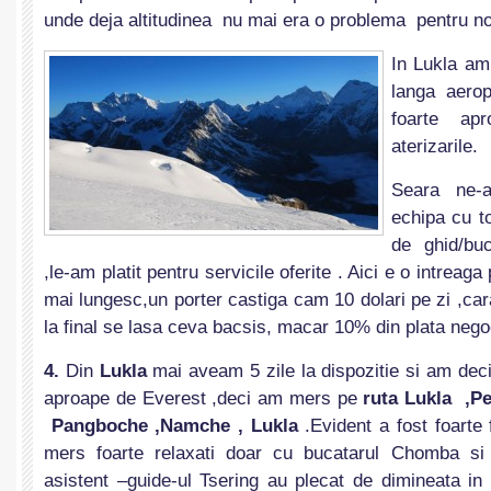
unde deja altitudinea nu mai era o problema pentru no
In Lukla am 
langa aero
foarte apr
aterizarile.
Seara ne-a
echipa cu to
de ghid/buc
,le-am platit pentru servicile oferite . Aici e o intreag
mai lungesc,un porter castiga cam 10 dolari pe zi ,ca
la final se lasa ceva bacsis, macar 10% din plata negoci
4.
Din
Lukla
mai aveam 5 zile la dispozitie si am de
aproape de Everest ,deci am mers pe
ruta
Lukla ,P
Pangboche ,Namche , Lukla
.Evident a fost foarte
mers foarte relaxati doar cu bucatarul Chomba si 
asistent –guide-ul Tsering au plecat de dimineata 