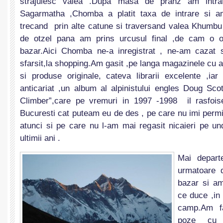
strajuiesc valea .Dupa masa de pranz am intrat
Sagarmatha ,Chomba a platit taxa de intrare si 
trecand prin alte catune si traversand valea Khumb
de otzel pana am prins urcusul final ,de cam o 
bazar.Aici Chomba ne-a inregistrat , ne-am cazat s
sfarsit,la shopping.Am gasit ,pe langa magazinele cu ar
si produse originale, cateva librarii excelente ,iar
anticariat ,un album al alpinistului engles Doug Scot
Climber”,care pe vremuri in 1997 -1998 il rasfois
Bucuresti cat puteam eu de des , pe care nu imi per
atunci si pe care nu l-am mai regasit nicaieri pe 
ultimii ani .
Mai depart
urmatoare 
bazar si am
ce duce ,in 
camp.Am fa
poze cu 