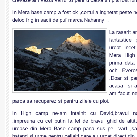
crevase am vazut varful si pentru catva timp a fost l
In Mera base camp a fost ok ,cortul a inghetat peste n
deloc frig in sacii de puf marca Nahanny .
La rasarit a
fantastice
urcat incet
Mera High
prima data 
ochi Everes
.Doar si pa
acasa si ar 
am facut n
parca sa recuperez si pentru zilele cu ploi.
In High camp ne-am intalnit cu David,bravul nos
,impreuna cu cel putin la fel de bravul ghid de alti
urcase din Mera Base camp pana sus pe varf ,sar
batand si urme pentru ceilalti care au urcat direct di