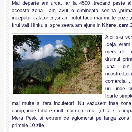
Mai departe am urcat iar la 4500 ,trecand peste al
aceasta zona am avut o dimineata senina ,prima
inceputul calatoriei ,si am putut face mai multe poze ,
firul vaii Hinku si spre seara am ajuns in
Khare ,cam 
Aici s-a sc
,deja eram
mers de Lu
drumul prin
,una din 
noastre.Loc
comercial ,
uri unde p
foarte simpl
mai multe si fara incuietori .Nu vazusem insa zona
camp,unde totul e mult mai comercial ,chiar si comp
Mera Peak si extrem de aglomerat pe langa zona s
primele 10 zile .