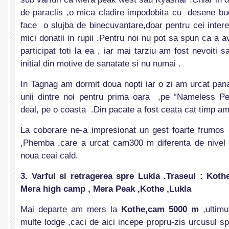
de paraclis ,o mica cladire impodobita cu desene bu
face o slujba de binecuvantare,doar pentru cei intere
mici donatii in rupii .Pentru noi nu pot sa spun ca a 
participat toti la ea , iar mai tarziu am fost nevoiti
initial din motive de sanatate si nu numai .
In Tagnag am dormit doua nopti iar o zi am urcat pan
unii dintre noi pentru prima oara ,pe “Nameless Pe
deal, pe o coasta .Din pacate a fost ceata cat timp am
La coborare ne-a impresionat un gest foarte frumos a
,Phemba ,care a urcat cam300 m diferenta de nivel
noua ceai cald.
3. Varful si retragerea spre Lukla .Traseul :
Koth
Mera high camp , Mera Peak ,Kothe ,Lukla
Mai departe am mers la
Kothe,cam 5000 m
,ultim
multe lodge ,caci de aici incepe propru-zis urcusul 