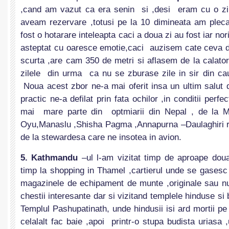
,cand am vazut ca era senin si ,desi eram cu o zi 
aveam rezervare ,totusi pe la 10 dimineata am ple
fost o hotarare inteleapta caci a doua zi au fost iar n
asteptat cu oaresce emotie,caci auzisem cate ceva d
scurta ,are cam 350 de metri si aflasem de la calatorii
zilele din urma ca nu se zburase zile in sir din cau
Noua acest zbor ne-a mai oferit insa un ultim salut 
practic ne-a defilat prin fata ochilor ,in conditii perfe
mai mare parte din optmiarii din Nepal , de la 
Oyu,Manaslu ,Shisha Pagma ,Annapurna –Daulaghiri ra
de la stewardesa care ne insotea in avion.
5.
Kathmandu
–ul l-am vizitat timp de aproape doua
timp la shopping in Thamel ,cartierul unde se gasesc 
magazinele de echipament de munte ,originale sau nu ,
chestii interesante dar si vizitand templele hinduse s
Templul Pashupatinath, unde hindusii isi ard mortii pe 
celalalt fac baie ,apoi printr-o stupa budista uriasa 