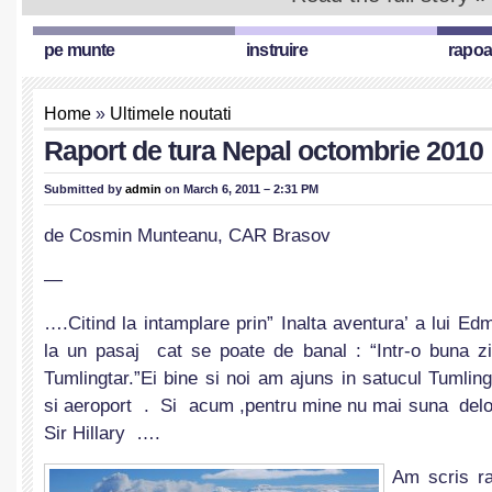
pe munte
instruire
rapoa
Home
»
Ultimele noutati
Raport de tura Nepal octombrie 2010
Submitted by
admin
on March 6, 2011 – 2:31 PM
de Cosmin Munteanu, CAR Brasov
—
….Citind la intamplare prin” Inalta aventura’ a lui E
la un pasaj cat se poate de banal : “Intr-o buna z
Tumlingtar.”Ei bine si noi am ajuns in satucul Tumli
si aeroport . Si acum ,pentru mine nu mai suna delo
Sir Hillary ….
Am scris ra