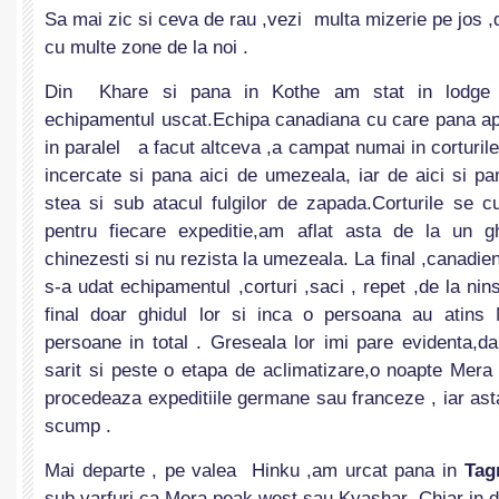
Sa mai zic si ceva de rau ,vezi multa mizerie pe jos ,d
cu multe zone de la noi .
Din Khare si pana in Kothe am stat in lodge 
echipamentul uscat.Echipa canadiana cu care pana a
in paralel a facut altceva ,a campat numai in corturile
incercate si pana aici de umezeala, iar de aici si p
stea si sub atacul fulgilor de zapada.Corturile se 
pentru fiecare expeditie,am aflat asta de la un g
chinezesti si nu rezista la umezeala. La final ,canadienii
s-a udat echipamentul ,corturi ,saci , repet ,de la ninso
final doar ghidul lor si inca o persoana au atins
persoane in total . Greseala lor imi pare evidenta,d
sarit si peste o etapa de aclimatizare,o noapte Me
procedeaza expeditiile germane sau franceze , iar ast
scump .
Mai departe , pe valea Hinku ,am urcat pana in
Tag
sub varfuri ca Mera peak west sau Kyashar .Chiar in 