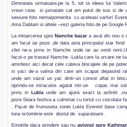
Dimineata urmatoare,pe la 5, tot la ideea lui Valer
vreun ceas si jumatate cat am putut de sus si de
sesiune foto nemaipomenita cu aceleasi varfuri Evere
Ama Dablam si altele –vezi galeria foto de pe Google 
La intoarcerea spre
Namche bazar
a avut din nou o 
am facut iar poze ,de data asta principalul star fii
zilei ne-a prins in Namche unde iar au venit norii
facut-o pe traseul Namche -Lukla care la urcare ne l
amintesc aici decat cele cateva blocajele de pe pote
si yaci de-a valma din care am scapat depasind /al
unde am vazut un yac dintr-un convoi aflat in bloc
oprindu-se miraculos agatat intr-un copac mai soli
prins in
Lukla
unde am ajuns exact la asfintit ,nu
poze.Seara festiva a culminat cu tortul cu ciocolata
. Pacat de frumuseta zonei Lukla Everest base camp
luna octombrie este destul de suparatoare
.
Emotiile daca prindem sau nu
avionul spre Kathma