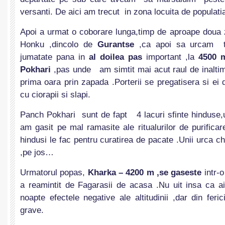
versanti. De aici am trecut in zona locuita de populati
Apoi a urmat o coborare lunga,timp de aproape doua zil
Honku ,dincolo de
Gurantse
,ca apoi sa urcam ti
jumatate pana in
al doilea pas
important ,la
4500 
Pokhari
,pas unde am simtit mai acut raul de inalt
prima oara prin zapada .Porterii se pregatisera si ei 
cu ciorapii si slapi.
Panch Pokhari sunt de fapt 4 lacuri sfinte hinduse,
am gasit pe mal ramasite ale ritualurilor de purificar
hindusi le fac pentru curatirea de pacate .Unii urca ch
,pe jos…
Urmatorul popas,
Kharka – 4200 m ,se gaseste
intr-
a reamintit de Fagarasii de acasa .Nu uit insa ca ai
noapte efectele negative ale altitudinii ,dar din feric
grave.