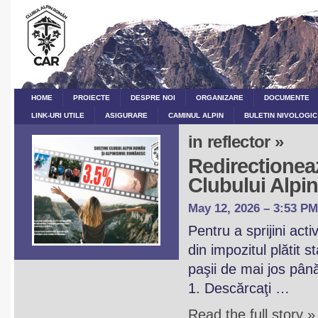
HOME
PROIECTE
DESPRE NOI
ORGANIZARE
DOCUMENTE
LINK-URI UTILE
ASIGURARE
CAMINUL ALPIN
BULETIN NIVOLOGIC
in reflector »
Redirectioneaz
Clubului Alp
May 12, 2026 – 3:53 PM
Pentru a sprijini act
din impozitul plătit 
paşii de mai jos pân
1. Descărcaţi …
Read the full story »