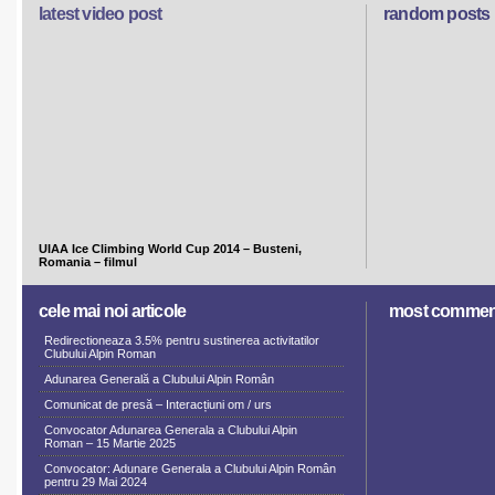
latest video post
random posts
UIAA Ice Climbing World Cup 2014 – Busteni,
Romania – filmul
cele mai noi articole
most commen
Redirectioneaza 3.5% pentru sustinerea activitatilor
Clubului Alpin Roman
Adunarea Generală a Clubului Alpin Român
Comunicat de presă – Interacțiuni om / urs
Convocator Adunarea Generala a Clubului Alpin
Roman – 15 Martie 2025
Convocator: Adunare Generala a Clubului Alpin Român
pentru 29 Mai 2024