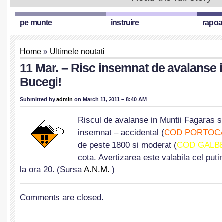
pe munte
instruire
rapoa
Home
»
Ultimele noutati
11 Mar. – Risc insemnat de avalanse 
Bucegi!
Submitted by
admin
on March 11, 2011 – 8:40 AM
Riscul de avalanse in Muntii Fagaras 
insemnat – accidental (
COD PORTOCA
de peste 1800 si moderat (
COD GALBE
cota. Avertizarea este valabila cel puti
la ora 20. (Sursa
A.N.M.
)
Comments are closed.