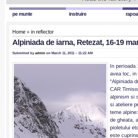
pe munte
instruire
rapoa
Home
»
in reflector
Alpiniada de iarna, Retezat, 16-19 mar
Submitted by
admin
on March 11, 2011 – 11:22 AM
In perioada
avea loc, in
“Alpiniada d
CAR Timisoa
alpinism si 
si ateliere p
teme alpine
de gheata, a
pioletului e
este cuprin