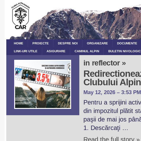
HOME
PROIECTE
DESPRE NOI
ORGANIZARE
DOCUMENTE
LINK-URI UTILE
ASIGURARE
CAMINUL ALPIN
BULETIN NIVOLOGIC
in reflector »
Redirectioneaz
Clubului Alp
May 12, 2026 – 3:53 PM
Pentru a sprijini act
din impozitul plătit 
paşii de mai jos pân
1. Descărcaţi …
Read the full story »