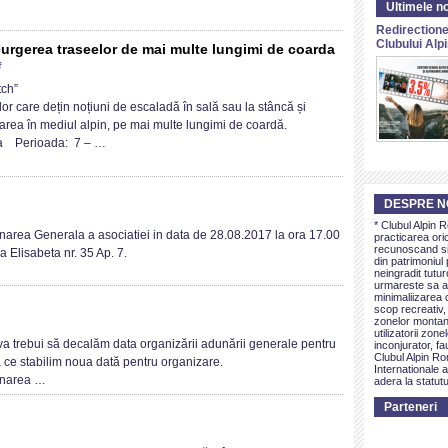
Ultimele no
Albastră
Redirectione
Clubului Al
curgerea traseelor de mai multe lungimi de coarda
on
f
Curs
tch”
alpinism
r care dețin noțiuni de escaladă în sală sau la stâncă și
–
area în mediul alpin, pe mai multe lungimi de coardă.
“multipitch”
ila Perioada: 7 – …
parcurgerea
traseelor
de
DESPRE N
mai
* Clubul Alpin 
multe
unare
narea Generala a asociatiei in data de 28.08.2017 la ora 17.00
practicarea ori
lungimi
nerala
recunoscand si 
a Elisabeta nr. 35 Ap. 7.
din patrimoniul 
de
A.R.
neingradit tutur
coarda
urmareste sa as
minimaliizarea c
scop recreativ,
zonelor montan
utilizatorii zon
re
va trebui să decalăm data organizării adunării generale pentru
inconjurator, fa
ala
Clubul Alpin Ro
ă ce stabilim noua dată pentru organizare.
Internationale a
unarea …
adera la statutu
Parteneri
a