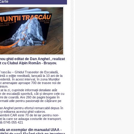
Carte
nou ghid editat de Dan Anghel , realizat
at cu Clubul Alpin Român - Brașov.
i Trascău – Ghidul Traseelor de Escaladă,
ntă o ediție reeditată, lansată la 10 ani de la
dentă. În acest interval, în zona Munților
t amenajate aproape 700 de trasee noi de
inism.
at la zi, cuprinde informații detaliate atât
e de escaladă sportivă, cât și despre cele cu
imi de coardă. Are 260 de pagini bogate în
ormatii utile pentru pasionații de cățărare pe
an Anghel pentru efortul remarcabil depus în
i editarea acestui ghid valoros.
membrii CAR este 70 de lei iar pentru non-
i la care se adauga costurile de transport.
ă 0745 055 421
nda un exemplar din manualul UIAA -
ilităti de vară făcând click pe imaginea