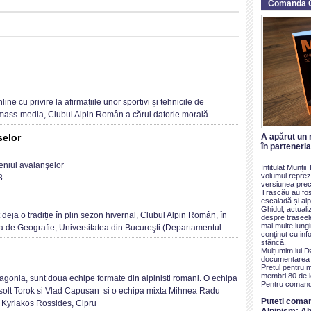
Comanda 
n
omunicat
e
resa
line cu privire la afirmațiile unor sportivi și tehnicile de
 mass-media, Clubul Alpin Român a cărui datorie morală …
A apărut un 
selor
în parteneri
rs
eniul avalanşelor
Intitulat Munți
rmare
volumul reprezi
8
versiunea prece
Trascău au fos
meniul
escaladă și alp
Ghidul, actualiz
alanselor
 o tradiție în plin sezon hivernal, Clubul Alpin Român, în
despre traseel
mai multe lung
a de Geografie, Universitatea din Bucureşti (Departamentul …
conținut cu inf
stâncă.
Mulțumim lui D
documentarea ș
Pretul pentru 
peditii
membri 80 de le
agonia, sunt doua echipe formate din alpinisti romani. O echipa
Pentru comand
Zsolt Torok si Vlad Capusan si o echipa mixta Mihnea Radu
tagonia
Puteti coma
Kyriakos Rossides, Cipru
Alpinism: Ab