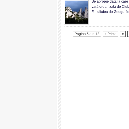
Se apropie data la care
de
vară organizată de Club
vară
Facultatea de Geografie
Rarău
2017
Pagina 5 din 12
« Prima
«