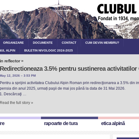
ORGANIZARE
DOCUMENTE
CONTACT
CUM DEVIN MEMBRU?
NUL ALPIN
BULETIN NIVOLOGIC 2024-2025
in reflector »
Redirectioneaza 3.5% pentru sustinerea activitatilo
May 12, 2026 – 3:53 PM
Pentru a sprijini activitatea Clubului Alpin Roman prin redirecţionarea a 3.5% din imp
pensia din anul 2025, urmați paşii de mai jos până la data de 31 Mai 2026.
1. Descărcaţi …
Read the full story »
ire
rapoarte de tura
etica alpină