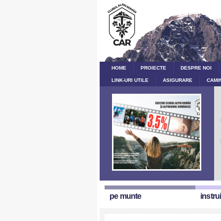
HOME
PROIECTE
DESPRE NOI
LINK-URI UTILE
ASIGURARE
CAMI
pe munte
instru