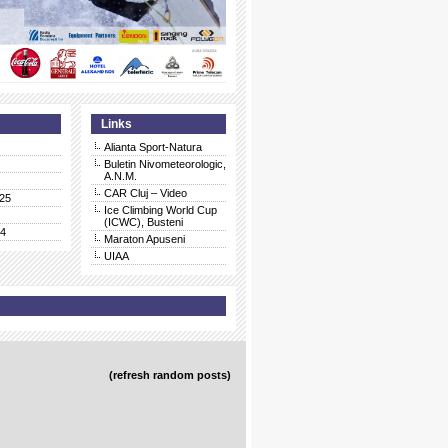
Links
Alianta Sport-Natura
Buletin Nivometeorologic,
A.N.M.
CAR Cluj – Video
25
Ice Climbing World Cup
(ICWC), Busteni
24
Maraton Apuseni
UIAA
(refresh random posts)