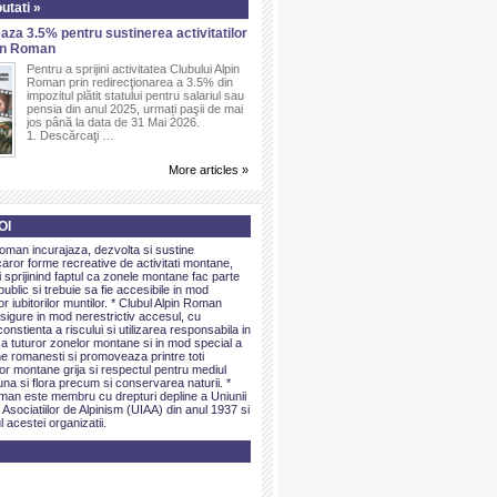
utati »
aza 3.5% pentru sustinerea activitatilor
pin Roman
Pentru a sprijini activitatea Clubului Alpin
Roman prin redirecţionarea a 3.5% din
impozitul plătit statului pentru salariul sau
pensia din anul 2025, urmați paşii de mai
jos până la data de 31 Mai 2026.
1. Descărcaţi …
More articles »
OI
Roman incurajaza, dezvolta si sustine
caror forme recreative de activitati montane,
sprijinind faptul ca zonele montane fac parte
public si trebuie sa fie accesibile in mod
or iubitorilor muntilor. * Clubul Alpin Roman
igure in mod nerestrictiv accesul, cu
onstienta a riscului si utilizarea responsabila in
 a tuturor zonelor montane si in mod special a
e romanesti si promoveaza printre toti
elor montane grija si respectul pentru mediul
una si flora precum si conservarea naturii. *
man este membru cu drepturi depline a Uniunii
 Asociatiilor de Alpinism (UIAA) din anul 1937 si
l acestei organizatii.