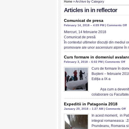
Home
» Archive by Category
Articles in
in reflector
Comunicat de presa
o
February 14, 2018 – 4:09 PM |
Comments Off
C
Miercuri, 14 februarie 2018
d
Comunicat de presă
p
În contextul ultimelor discuții din mediul on
promovare ale unor ascensiuni alpine în
Curs formare in domeniul avalan
on
February 3, 2018 – 6:02 PM |
Comments Off
Cu
Curs de formare în dom
fo
Bușteni – februarie 201
in
Ediția a IX-a
do
av
Așa cum a devenit deja
colaborare cu Facultate
Expeditii in Patagonia 2018
on
January 20, 2018 – 1:27 AM |
Comments Off
Ex
In acest moment, in Pat
in
integral romaneasca : 
Pa
Prundeanu, Romania si 