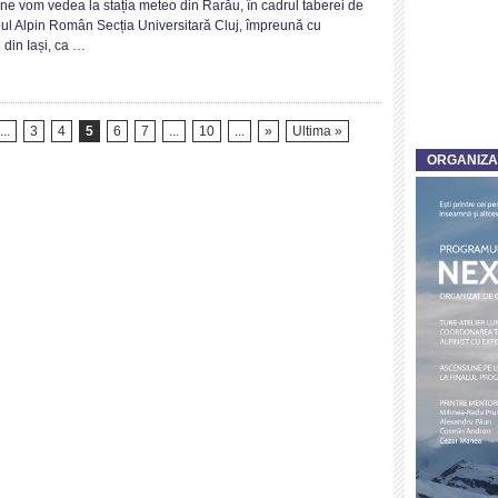
 ne vom vedea la stația meteo din Rarău, în cadrul taberei de
ul Alpin Român Secția Universitară Cluj, împreună cu
 din Iași, ca …
...
3
4
5
6
7
...
10
...
»
Ultima »
ORGANIZ