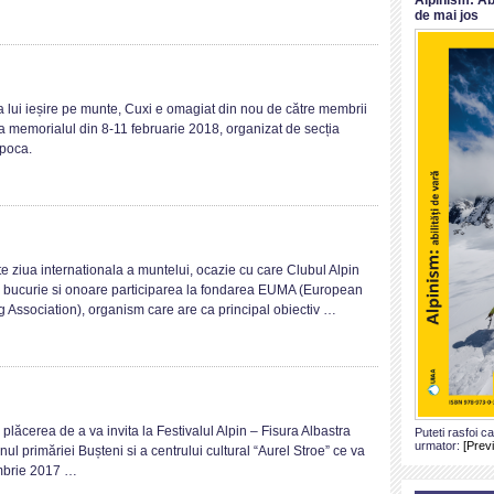
18
de mai jos
morialul
a lui ieșire pe munte, Cuxi e omagiat din nou de către membrii
xi
a memorialul din 8-11 februarie 2018, organizat de secția
apoca.
on
Ziua
e ziua internationala a muntelui, ocazie cu care Clubul Alpin
Internationala
bucurie si onoare participarea la fondarea EUMA (European
a
 Association), organism care are ca principal obiectiv …
muntilor
on
Festivalul
lăcerea de a va invita la Festivalul Alpin – Fisura Albastra
Puteti rasfoi c
Alpin
urmator:
[Prev
nul primăriei Bușteni si a centrului cultural “Aurel Stroe” ce va
–
mbrie 2017 …
Fisura