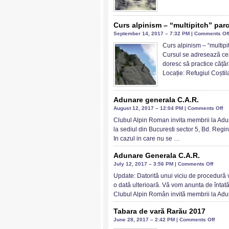
Curs alpinism – “multipitch” par
September 14, 2017 – 7:32 PM |
Comments Of
Curs alpinism – “multipi
Cursul se adresează celo
doresc să practice cățăr
Locație: Refugiul Coșt
Adunare generala C.A.R.
on
August 12, 2017 – 12:04 PM |
Comments Off
Ad
Clubul Alpin Roman invita membrii la Adu
ge
la sediul din Bucuresti sector 5, Bd. Regin
C.
In cazul in care nu se …
Adunare Generala C.A.R.
on
July 12, 2017 – 3:56 PM |
Comments Off
Aduna
Update: Datorită unui viciu de procedură 
Gener
o dată ulterioară. Vă vom anunta de întat
C.A.R.
Clubul Alpin Român invită membrii la Ad
Tabara de vară Rarău 2017
on
June 28, 2017 – 2:42 PM |
Comments Off
Tabar