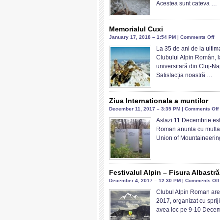
20
Acestea sunt cateva …
Memorialul Cuxi
on
January 17, 2018 – 1:54 PM |
Comments Off
Me
La 35 de ani de la ultim
Cu
Clubului Alpin Român, l
universitară din Cluj-N
Satisfacția noastră …
Ziua Internationala a muntilor
December 11, 2017 – 3:35 PM |
Comments Off
Astazi 11 Decembrie est
Roman anunta cu multa 
Union of Mountaineering
Festivalul Alpin – Fisura Albastră
December 4, 2017 – 12:30 PM |
Comments Off
Clubul Alpin Roman are p
2017, organizat cu spriji
avea loc pe 9-10 Dece