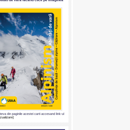
ateva din paginile acestei carti accesand link-ul
izualizare]