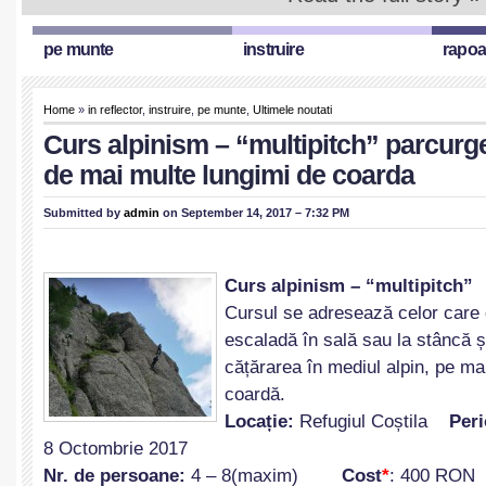
pe munte
instruire
rapoa
Home
»
in reflector
,
instruire
,
pe munte
,
Ultimele noutati
Curs alpinism – “multipitch” parcurg
de mai multe lungimi de coarda
Submitted by
admin
on September 14, 2017 – 7:32 PM
Curs alpinism – “multipitch”
Cursul se adresează celor care d
escaladă în sală sau la stâncă ș
cățărarea în mediul alpin, pe ma
coardă.
Loca
ț
ie:
Refugiul Coștila
Per
8 Octombrie 2017
Nr. de persoane:
4 – 8(maxim)
Cost
*
: 400 RON