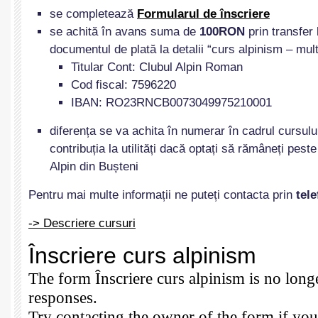
se completează
Formularul de
î
nscriere
se achită în avans suma de
100RON
prin transfer
documentul de plată la detalii “curs alpinism – mult
Titular Cont: Clubul Alpin Roman
Cod fiscal: 7596220
IBAN: RO23RNCB0073049975210001
diferența se va achita în numerar în cadrul cursului
contribuția la utilități dacă optați să rămâneți pes
Alpin din Bușteni
Pentru mai multe informații ne puteți contacta prin
tele
-> Descriere cursuri