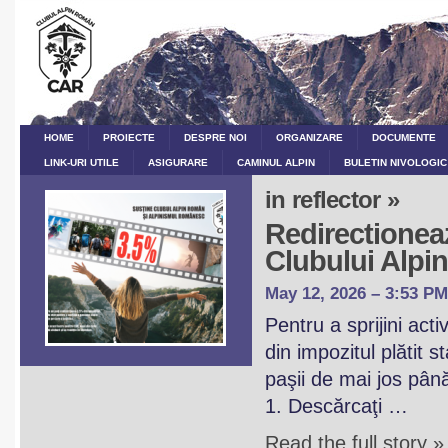
HOME
PROIECTE
DESPRE NOI
ORGANIZARE
DOCUMENTE
LINK-URI UTILE
ASIGURARE
CAMINUL ALPIN
BULETIN NIVOLOGIC
in reflector »
Redirectioneaz
Clubului Alp
May 12, 2026 – 3:53 PM
Pentru a sprijini act
din impozitul plătit 
paşii de mai jos pân
1. Descărcaţi …
Read the full story »