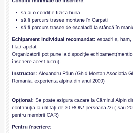
Condiții minimale de înscriere:
să ai o condiție fizică bună
să fi parcurs trasee montane în Carpați
să fi parcurs trasee de escaladă la stâncă în man
Echipament individual recomandat:
espadrile, ham, 
filat/rapelat
Organizatorii pot pune la dispoziție echipament(mențion
înscriere acest lucru).
Instructor:
Alexandru Păun (Ghid Montan Asociatia Gh
Romania, experienta alpina din anul 2000)
Opţional:
Se poate asigura cazare la Căminul Alpin di
contribuţia la utilităţi de 30 RON/ persoană /zi ( sau 
pentru membrii CAR)
Pentru
înscriere: