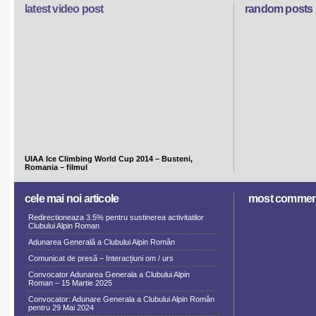
latest video post
random posts
UIAA Ice Climbing World Cup 2014 – Busteni,
Romania – filmul
cele mai noi articole
most commen
Redirectioneaza 3.5% pentru sustinerea activitatilor
Clubului Alpin Roman
Adunarea Generală a Clubului Alpin Român
Comunicat de presă – Interacțiuni om / urs
Convocator Adunarea Generala a Clubului Alpin
Roman – 15 Martie 2025
Convocator: Adunare Generala a Clubului Alpin Român
pentru 29 Mai 2024