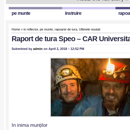
pe munte
instruire
rapoa
Home
»
in reflector
,
pe munte
,
rapoarte de tura
,
Ultimele noutati
Raport de tura Speo – CAR Universit
Submitted by
admin
on April 2, 2018 – 12:52 PM
In inima munților