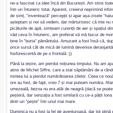
ne-a fascinat ca idee încă din București. Am stins toat
într-un întuneric total. Aparent, creierul neprimind info
de simț, ”inventează” percepții și apar așa-zisele ”haluc
așteptam și noi să vedem, dar mărturisesc că mie nu 
picăturile de apă, simțeam curenții de aer și spațiul di
văd ceva în întuneric, am preferat să mă bucur de m
bine în ”burta” pământului. Amuzant a fost însă că, du
orice sursă cât de mică de lumină devenise deranjantă,
fosforescentă de pe o frontală :))
Până la ieșire, am pierdut noțiunea timpului. Nu am aju
atins de Michel Siffre, care a stat săptămâni de-a rându
mintea lui a pierdut numărătoarea zilelor. Ceea ce nouă 
ore au fost, de fapt, vreo 7 și mai puteam număra. Afa
umezeală, bezna nu era atât de neagră (dacă se poate
peșteră, dar senzația a fost similară cu ce-a pățit Iona
dintr-un ”pește” într-unul mai mare.
Duminica nu a fost la fel de aventuroasă, dar tot plină