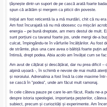
țâșnește dintr-un suport de pe cască arată foarte bad
spun că arătăm și mergem ca piticii din poveste.
Inițial am fost reticentă la a mă murdări, chit că nu e
Am fost încurajată să nu mă obosesc cu mișcări acrob
energia – pe bună dreptate, am mers destul de mult. Era 
sunt porțiuni cu tavanul foarte jos, unde mergi de-a buș
culcat, împingându-te în vârfurile încălțărilor. Au fost 
de strâmte, plus una care avea o băltiță foarte puțin 
întinsă, drept podea. Abia acolo am învățat cum se fac
Am avut de cățărat și descățărat, dar nu prea dificil –
alpină ușoară -, în schimb e nevoie de mai multă atenț
și noroiului. Adrenalina a fost însă la cote maxime într
se cască în ”podea”, unde am făcut mult ramonaj.
În cele câteva pauze pe care le-am făcut, Radu ne-a po
despre istoria speologiei, importanța peșterilor, câteva 
subiect, precum și curiozități și experimente. Am încer