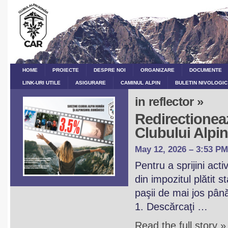
HOME
PROIECTE
DESPRE NOI
ORGANIZARE
DOCUMENTE
LINK-URI UTILE
ASIGURARE
CAMINUL ALPIN
BULETIN NIVOLOGIC
in reflector »
Redirectioneaz
Clubului Alp
May 12, 2026 – 3:53 PM
Pentru a sprijini act
din impozitul plătit 
paşii de mai jos pân
1. Descărcaţi …
Read the full story »