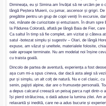
Dimineața, eu și Simina am învățat să ne urcăm pe o c
lângă Peștera Muierii, cu jumar, ascensor și grigri. De 
pregătite pentru un grup de copii veniți în excursie, da
noi, mânate de curiozitate și entuziasm. În drum spre 
la Pădurea Colorată, aflată pe lângă Baia de Fier, care
Ca saltul în timp să fie complet, am vizitat și câteva ate
satul -botezat simplu și sugestiv – Olari, de lângă Ho
expuse, am văzut și uneltele, materialele folosite, chia
oale aproape terminate. Nu am modelat noi înșine ceva
cu traista goală.
Dincolo de partea de aventură, experiența a fost deoseb
așa cum mi-a spus cineva, dar dacă asta alegi să vezi.
pur și simplu, un alt colț de natură. Nu e cel clasic, cu
senin, pajiști alpine, dar are o frumusețe personală. To
a depus calcarul creează un peisaj parca rupt dintr-o 
își pierd strălucirea, o dată aduse la lumina zilei. Am 
relaxantă și inedită, care ne-a adus bucurie și experie