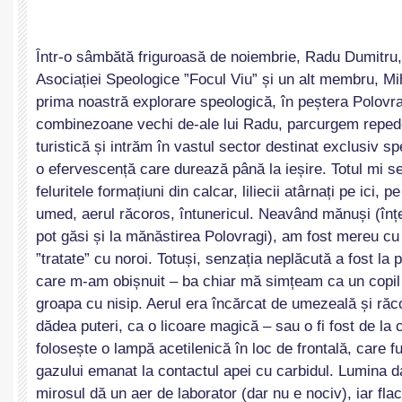
Într-o sâmbătă friguroasă de noiembrie, Radu Dumitru,
Asociației Speologice ”Focul Viu” și un alt membru,
Mi
prima noastră explorare speologică, în peștera Polovra
combinezoane vechi de-ale lui Radu, parcurgem reped
turistică și intrăm în vastul sector destinat exclusiv s
o efervescență care durează până la ieșire. Totul mi s
feluritele formațiuni din calcar, liliecii atârnați pe ici, 
umed, aerul răcoros, întunericul. Neavând mănuși (înț
pot găsi și la mănăstirea Polovragi), am fost mereu cu
”tratate” cu noroi. Totuși, senzația neplăcută a fost la 
care m-am obișnuit – ba chiar mă simțeam ca un copil 
groapa cu nisip. Aerul era încărcat de umezeală și răc
dădea puteri, ca o licoare magică – sau o fi fost de la
folosește o lampă acetilenică în loc de frontală, care 
gazului emanat la contactul apei cu carbidul. Lumina d
mirosul dă un aer de laborator (dar nu e nociv), iar fla