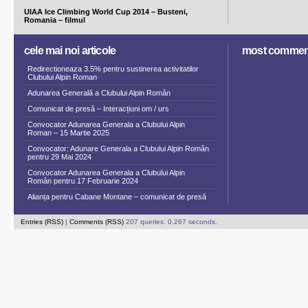
UIAA Ice Climbing World Cup 2014 – Busteni,
Romania – filmul
cele mai noi articole
most commen
Redirectioneaza 3.5% pentru sustinerea activitatilor
Clubului Alpin Roman
Adunarea Generală a Clubului Alpin Român
Comunicat de presă – Interacțiuni om / urs
Convocator Adunarea Generala a Clubului Alpin
Roman – 15 Martie 2025
Convocator: Adunare Generala a Clubului Alpin Român
pentru 29 Mai 2024
Convocator Adunarea Generala a Clubului Alpin
Român pentru 17 Februarie 2024
Alianța pentru Cabane Montane – comunicat de presă
Entries (RSS)
|
Comments (RSS)
207 queries. 0.267 seconds.