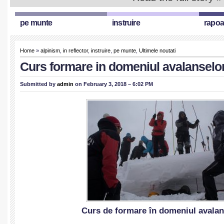
pe munte
instruire
rapoa
Home
»
alpinism
,
in reflector
,
instruire
,
pe munte
,
Ultimele noutati
Curs formare in domeniul avalanselo
Submitted by
admin
on February 3, 2018 – 6:02 PM
Curs de formare în domeniul avalan