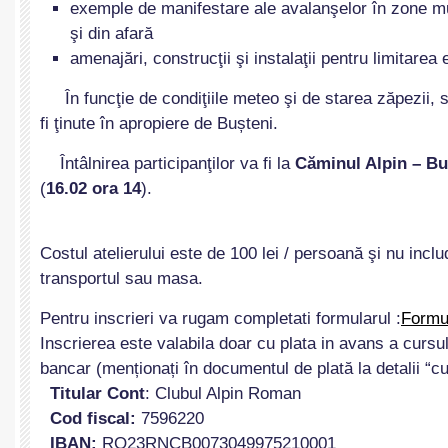
exemple de manifestare ale avalanşelor în zone 
şi din afară
amenajări, construcţii şi instalaţii pentru limitarea
În funcţie de condiţiile meteo şi de starea zăpezii, s
fi ţinute în apropiere de Bu
ș
teni.
Întâlnirea participanţilor va fi la
Căminul Alpin – Bu
(
16.02 ora 14
).
Costul atelierului este de 100 lei / persoană şi nu incl
transportul sau masa.
Pentru inscrieri va rugam completati formularul :
Formul
Inscrierea este valabila doar cu plata in avans a cursul
bancar (menționați în documentul de plată la detalii “c
Titular Cont
: Clubul Alpin Roman
Cod fiscal:
7596220
IBAN:
RO23RNCB0073049975210001