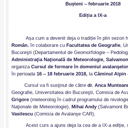
Bu
ș
teni – februarie 2018
Edi
ț
ia a IX-a
A
ș
a cum a devenit deja o tradi
ț
ie în plin sezon 
Român
, în colaborare cu
Facultatea de Geografie
, U
Bucureşti (Departamentul de Geomorfologie – Pedolog
Administraţia Naţională de Meteorologie, Salvamo
organiza
Cursul de formare în domeniul avalanşelo
în perioada
16 – 18 februarie 2018,
la
Căminul Alpin 
Cursul va fi susţinut de către
dr. Anca Muntean
Geografie, Universitatea din Bucureşti, Comisia de Av
Grigore
(meteorolog în cadrul programului de nivologie
Naţionale de Meteorologie),
Mihai Andy
(Salvamont B
Vasilescu
(Comisia de Avalanşe CAR).
Acest curs a ajuns deja la cea de a IX-a edi
ț
ie,