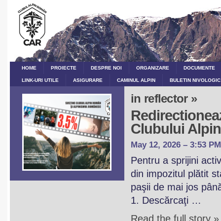
HOME
PROIECTE
DESPRE NOI
ORGANIZARE
DOCUMENTE
LINK-URI UTILE
ASIGURARE
CAMINUL ALPIN
BULETIN NIVOLOGIC
in reflector »
Redirectioneaz
Clubului Alp
May 12, 2026 – 3:53 PM
Pentru a sprijini act
din impozitul plătit 
paşii de mai jos pân
1. Descărcaţi …
Read the full story »