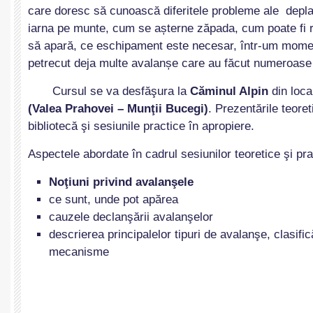
care doresc să cunoască diferitele probleme ale deplas
iarna pe munte, cum se a
ș
terne zăpada, cum poate fi r
să apară, ce eschipament este necesar, într-um mome
petrecut deja multe avalan
ș
e care au făcut numeroase 
Cursul se va desfăşura la
Căminul Alpin
din loca
(Valea Prahovei – Munţii Bucegi)
. Prezentările teoreti
bibliotecă şi sesiunile practice în apropiere.
Aspectele abordate în cadrul sesiunilor teoretice şi pr
Noţiuni privind avalanşele
ce sunt, unde pot apărea
cauzele declanşării avalanşelor
descrierea principalelor tipuri de avalanşe, clasific
mecanisme