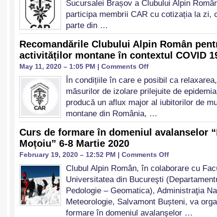
Sucursalei Brașov a Clubului Alpin Român
de
Înfiintare
participa membrii CAR cu cotizația la zi,
a
parte din …
Sucursalei
Brașov
Recomandările Clubului Alpin Român pent
a
activităților montane în contextul COVID 1
Clubului
Alpin
on
May 11, 2020 – 1:05 PM |
Comments Off
Român
Recomandările
În condițiile în care e posibil ca relaxarea
Clubului
măsurilor de izolare prilejuite de epidem
Alpin
Român
producă un aflux major al iubitorilor de m
pentru
montane din România, …
desfășurarea
activităților
Curs de formare în domeniul avalanselor 
montane
Moțoiu” 6-8 Martie 2020
în
contextul
on
February 19, 2020 – 12:52 PM |
Comments Off
COVID
Curs
Clubul Alpin Român, în colaborare cu Fac
19
de
Universitatea din Bucureşti (Departament
formare
în
Pedologie – Geomatica), Administraţia Na
domeniul
Meteorologie, Salvamont Bușteni, va orga
avalanselor
formare în domeniul avalanşelor …
“Maria