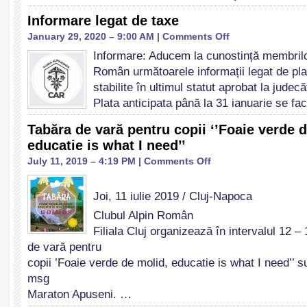
Dana
Informare legat de taxe
Moțoiu”
6-
on
January 29, 2020 – 9:00 AM |
Comments Off
8
Informare
Informare: Aducem la cunostință membrilo
Martie
legat
Român următoarele informații legat de plat
2020
de
taxe
stabilite în ultimul statut aprobat la judecă
Plata anticipata până la 31 ianuarie se f
Tabăra de vară pentru copii ‘’Foaie verde 
educatie is what I need’’
on
July 11, 2019 – 4:19 PM |
Comments Off
Tabăra
de
Joi, 11 iulie 2019 / Cluj-Napoca
vară
pentru
Clubul Alpin Român
copii
Filiala Cluj organizează în intervalul 12 –
‘’Foaie
de vară pentru
verde
de
copii ’Foaie verde de molid, educatie is what I need’’ 
molid,
msg
educatie
Maraton Apuseni. …
is
what