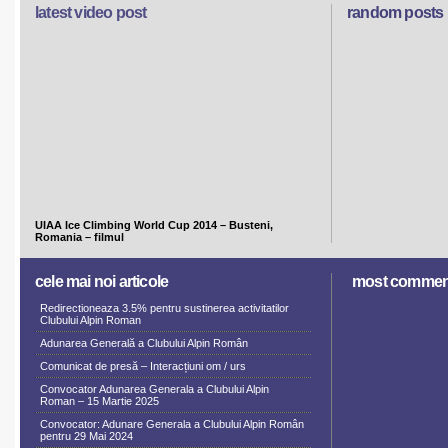
latest video post
random posts
UIAA Ice Climbing World Cup 2014 – Busteni,
Romania – filmul
cele mai noi articole
most commen
Redirectioneaza 3.5% pentru sustinerea activitatilor
Clubului Alpin Roman
Adunarea Generală a Clubului Alpin Român
Comunicat de presă – Interacțiuni om / urs
Convocator Adunarea Generala a Clubului Alpin
Roman – 15 Martie 2025
Convocator: Adunare Generala a Clubului Alpin Român
pentru 29 Mai 2024