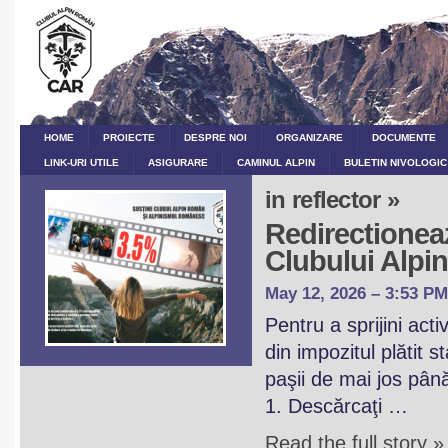
HOME
PROIECTE
DESPRE NOI
ORGANIZARE
DOCUMENTE
LINK-URI UTILE
ASIGURARE
CAMINUL ALPIN
BULETIN NIVOLOGIC
in reflector »
Redirectioneaz
Clubului Alp
May 12, 2026 – 3:53 PM
Pentru a sprijini act
din impozitul plătit 
paşii de mai jos pân
1. Descărcaţi …
Read the full story »