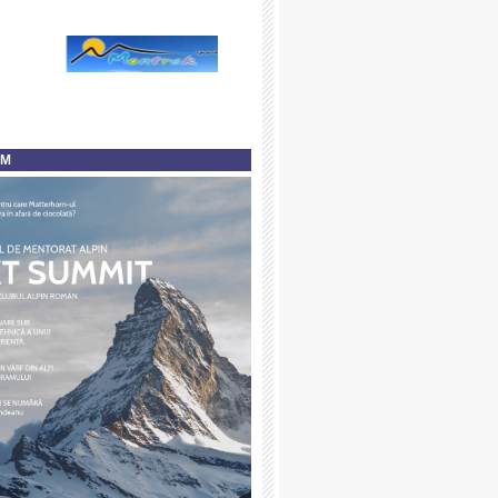
].map(function(e)
AM