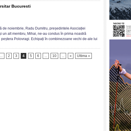
N
sitar Bucuresti
AN
TRU
t
OBAREA
NTULUI
să de noiembrie, Radu Dumitru, președintele Asociației
ABIL
și un alt membru, Mihai, ne-au condus în prima noastră
n peștera Polovragi. Echipați în combinezoane vechi de-ale lui
sitar
esti
...
2
3
4
5
6
...
10
...
»
Ultima »