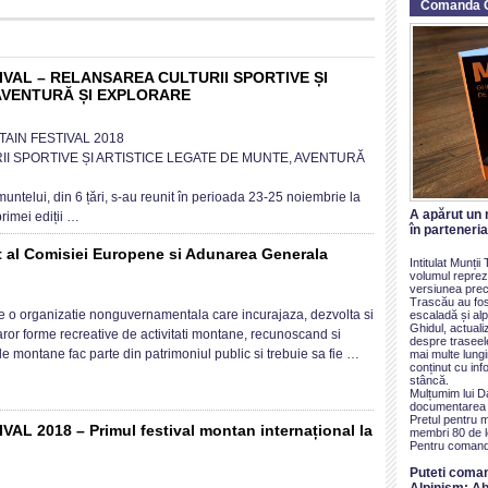
Comanda 
VAL – RELANSAREA CULTURII SPORTIVE ȘI
AVENTURĂ ȘI EXPLORARE
on
TRANSYLVANIA
AIN FESTIVAL 2018
MOUNTAIN
I SPORTIVE ȘI ARTISTICE LEGATE DE MUNTE, AVENTURĂ
FESTIVAL
–
muntelui, din 6 țări, s-au reunit în perioada 23-25 noiembrie la
RELANSAREA
A apărut un 
rimei ediții …
în parteneri
CULTURII
SPORTIVE
t al Comisiei Europene si Adunarea Generala
Intitulat Munți
ȘI
volumul reprezi
versiunea prece
ARTISTICE
on
Trascău au fos
LEGATE
Participarea
 o organizatie nonguvernamentala care incurajaza, dezvolta si
escaladă și alp
Ghidul, actualiz
DE
CAR
aror forme recreative de activitati montane, recunoscand si
despre traseel
MUNTE,
la
ele montane fac parte din patrimoniul public si trebuie sa fie …
mai multe lung
conținut cu inf
AVENTURĂ
un
stâncă.
ȘI
eveniment
Mulțumim lui D
documentarea ș
EXPLORARE
al
Pretul pentru 
Comisiei
 2018 – Primul festival montan internațional la
membri 80 de le
Pentru comand
Europene
si
on
Puteti coma
Adunarea
TRANSYLVANIA
Alpinism: Ab