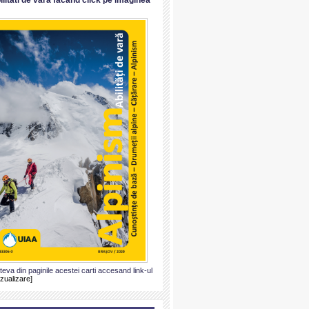
ateva din paginile acestei carti accesand link-ul
izualizare]