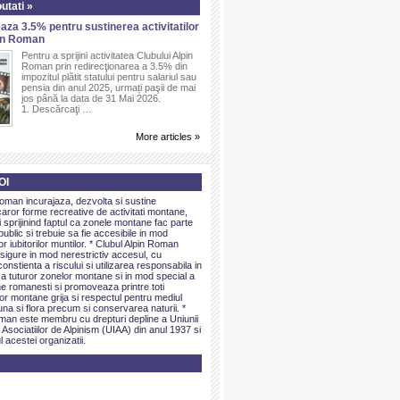
utati »
aza 3.5% pentru sustinerea activitatilor
pin Roman
Pentru a sprijini activitatea Clubului Alpin
Roman prin redirecţionarea a 3.5% din
impozitul plătit statului pentru salariul sau
pensia din anul 2025, urmați paşii de mai
jos până la data de 31 Mai 2026.
1. Descărcaţi …
More articles »
OI
Roman incurajaza, dezvolta si sustine
caror forme recreative de activitati montane,
sprijinind faptul ca zonele montane fac parte
public si trebuie sa fie accesibile in mod
or iubitorilor muntilor. * Clubul Alpin Roman
igure in mod nerestrictiv accesul, cu
onstienta a riscului si utilizarea responsabila in
 a tuturor zonelor montane si in mod special a
e romanesti si promoveaza printre toti
elor montane grija si respectul pentru mediul
una si flora precum si conservarea naturii. *
man este membru cu drepturi depline a Uniunii
 Asociatiilor de Alpinism (UIAA) din anul 1937 si
l acestei organizatii.
ap(function(e)