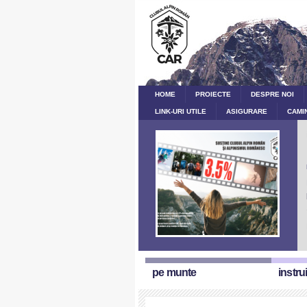
HOME
PROIECTE
DESPRE NOI
LINK-URI UTILE
ASIGURARE
CAMI
pe munte
instru