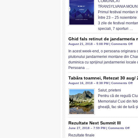
COMUNICAT
TRANSYLVANIA MOUNT
Primul festival montan i
între 23 – 25 noiembrie
3 zile de festival montan
speciali, 7 sporturi …
Ghid fals retinut de jandarmeria
on
August 21, 2018 – 5:08 PM |
Comments Off
Ghi
In acest week-end, o persoana originara di
fals
plutonului jandarmeriei montane din Cha
reti
duminica cu sprijinul jandarmeriei locale
de
Persoana …
jan
mon
Tabăra toamnei, Retezat 30 aug/ 
fra
on
August 16, 2018 – 8:38 PM |
Comments Off
Tab
Salut, prieteni
toa
Pentru că de regulă Clu
Ret
Memorialul Cuxi din febr
30
gheață, fac ski de tură 
aug
2
sep
Rezultate Next Summit III
on
June 27, 2018 – 7:59 PM |
Comments Off
Rezul
Rezultate finale