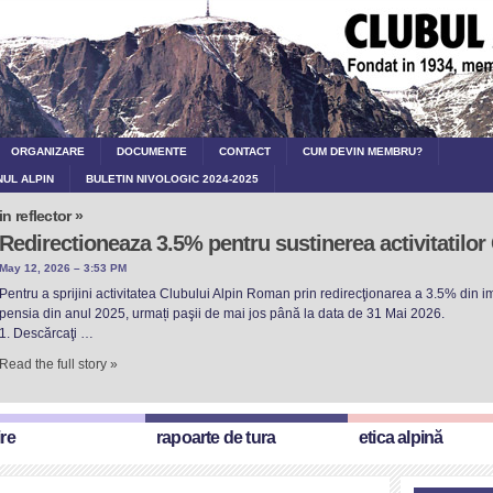
ORGANIZARE
DOCUMENTE
CONTACT
CUM DEVIN MEMBRU?
NUL ALPIN
BULETIN NIVOLOGIC 2024-2025
in reflector »
Redirectioneaza 3.5% pentru sustinerea activitatilo
May 12, 2026 – 3:53 PM
Pentru a sprijini activitatea Clubului Alpin Roman prin redirecţionarea a 3.5% din imp
pensia din anul 2025, urmați paşii de mai jos până la data de 31 Mai 2026.
1. Descărcaţi …
Read the full story »
ire
rapoarte de tura
etica alpină