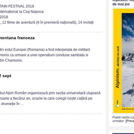
de mai jos
Generala
MOUNTAIN
AIN FESTIVAL 2018
EUMA
FESTIVAL
nternațional la Cluj-Napoca
2018
 2018
–
, 12 filme de aventură (6 în premieră națională), 14 invitați
Primul
festival
montan
 montana franceza
internațional
la
d
n estul Europei (Romania) a fost interpelata de militarii
Cluj-
monix ca urmare a unei operatiuni conduse sambata si
Napoca
nut
 din Chamonix.
darmeria
tana
2 sept
nceza
ăra
mnei,
bul Alpin Român organizează prin secția universitară clujeană
ezat
uarie a fiecărui an, ocazie la care colegii noștri cațără pe
și drumeție în …
/
Puteti rasfoi c
t
urmator:
[Prev
tate