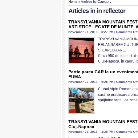
Home
» Archive by Category
Articles in
in reflector
TRANSYLVANIA MOUNTAIN FESTI
ARTISTICE LEGATE DE MUNTE, 
November 27, 2018 – 5:27 PM |
Comments Off
TRANSYLVANIA MOUNT
RELANSAREA CULTURI
ȘI EXPLORARE.
Circa 950 de iubitori ai 
Cluj-Napoca, în cadrul p
Participarea CAR la un evenimen
EUMA
November 23, 2018 – 9:25 PM |
Comments Off
Clubul Alpin Roman este
sustine practicarea oric
sprijinind faptul ca zon
TRANSYLVANIA MOUNTAIN FESTIVAL
Cluj-Napoca
November 22, 2018 – 1:38 PM |
Comments Off