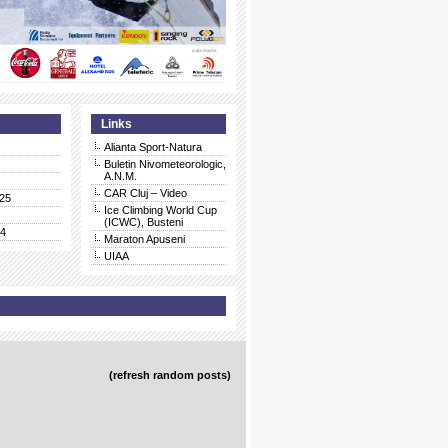
Links
Alianta Sport-Natura
Buletin Nivometeorologic,
A.N.M.
CAR Cluj – Video
25
Ice Climbing World Cup
(ICWC), Busteni
24
Maraton Apuseni
UIAA
(refresh random posts)