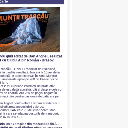
Carte
nou ghid editat de Dan Anghel , realizat
at cu Clubul Alpin Român - Brașov.
i Trascău – Ghidul Traseelor de Escaladă,
ntă o ediție reeditată, lansată la 10 ani de la
dentă. În acest interval, în zona Munților
t amenajate aproape 700 de trasee noi de
inism.
at la zi, cuprinde informații detaliate atât
e de escaladă sportivă, cât și despre cele cu
imi de coardă. Are 260 de pagini bogate în
ormatii utile pentru pasionații de cățărare pe
an Anghel pentru efortul remarcabil depus în
i editarea acestui ghid valoros.
membrii CAR este 70 de lei iar pentru non-
i la care se adauga costurile de transport.
ă 0745 055 421
nda un exemplar din manualul UIAA -
ilităti de vară făcând click pe imaginea