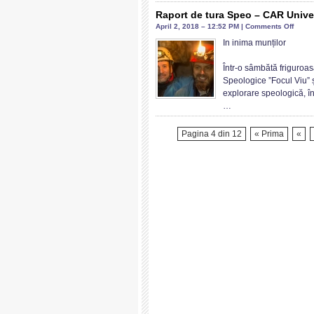
ALPI
Raport de tura Speo – CAR Univer
ROM
on
April 2, 2018 – 12:52 PM |
Comments Off
PEN
Rapor
In inima munților
APR
de
BILA
tura
Într-o sâmbătă friguroa
CONT
Speo
Speologice ”Focul Viu” 
2017
–
explorare speologică, î
CAR
…
Univer
Bucur
Pagina 4 din 12
« Prima
«