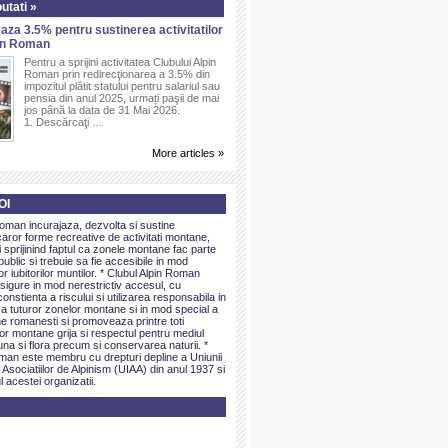
utati »
aza 3.5% pentru sustinerea activitatilor
pin Roman
Pentru a sprijini activitatea Clubului Alpin
Roman prin redirecţionarea a 3.5% din
impozitul plătit statului pentru salariul sau
pensia din anul 2025, urmați paşii de mai
jos până la data de 31 Mai 2026.
1. Descărcaţi …
More articles »
OI
Roman incurajaza, dezvolta si sustine
caror forme recreative de activitati montane,
sprijinind faptul ca zonele montane fac parte
public si trebuie sa fie accesibile in mod
or iubitorilor muntilor. * Clubul Alpin Roman
igure in mod nerestrictiv accesul, cu
onstienta a riscului si utilizarea responsabila in
 a tuturor zonelor montane si in mod special a
e romanesti si promoveaza printre toti
elor montane grija si respectul pentru mediul
una si flora precum si conservarea naturii. *
man este membru cu drepturi depline a Uniunii
 Asociatiilor de Alpinism (UIAA) din anul 1937 si
l acestei organizatii.