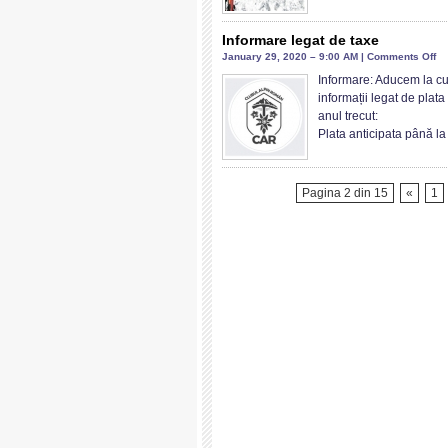
Informare legat de taxe
on
January 29, 2020 – 9:00 AM |
Comments Off
In
Informare: Aducem la c
le
informații legat de plata 
de
anul trecut:
ta
Plata anticipata până l
Pagina 2 din 15
«
1