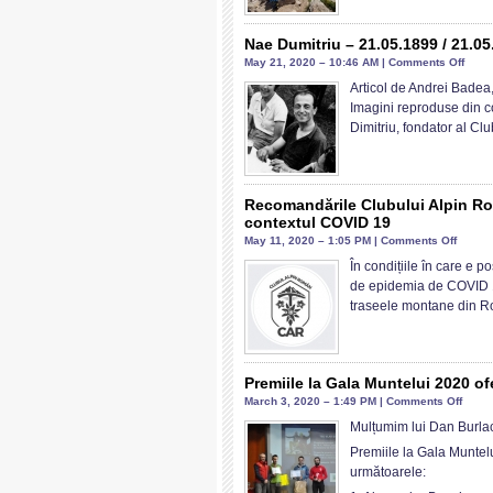
acc
Rarău
și
2020
Nae Dumitriu – 21.05.1899 / 21.05
una
on
May 21, 2020 – 10:46 AM |
Comments Off
de
Nae
Articol de Andrei Badea
căl
Dumit
Imagini reproduse din c
în
–
Dimitriu, fondator al Cl
stră
21.05
pen
/
acti
21.05
mon
Recomandările Clubului Alpin Ro
contextul COVID 19
on
May 11, 2020 – 1:05 PM |
Comments Off
Recom
În condițiile în care e p
Clubul
de epidemia de COVID 19
Alpin
traseele montane din 
Român
pentru
desfăș
activită
Premiile la Gala Muntelui 2020 of
monta
on
March 3, 2020 – 1:49 PM |
Comments Off
în
Premi
Mulțumim lui Dan Burlac s
contex
la
Premiile la Gala Muntelu
COVID
Gala
următoarele:
19
Munte