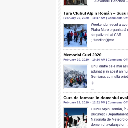
1. Alexandru Benchea 
2020
oferit
de
Tura Clubul Alpin Român – Sucurs
Alpin
February 20, 2020 – 10:47 AM |
Comments Off
Film
Weekendul trecut a avut
Festi
Piatra Mare organizată 
și
simpatizanti ai CAR.
Clubu
; !function(){var …
Alpin
Româ
Memorial Cuxi 2020
February 20, 2020 – 10:26 AM |
Comments Off
Unul dintre cele mai a
adunat și în acest an num
Gențiana, cu multă priet
🌞
…
Curs de formare în domeniul ava
February 19, 2020 – 12:52 PM |
Comments Off
Clubul Alpin Român, în 
Bucureşti (Departament
Naţională de Meteorolog
domeniul avalanşelor 