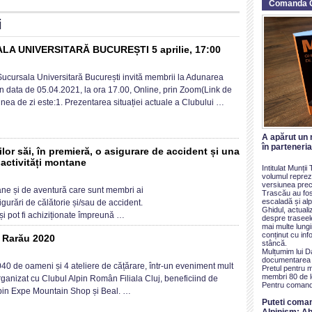
Comanda 
i
 UNIVERSITARĂ BUCUREȘTI 5 aprilie, 17:00
VOCATOR
cursala Universitară București invită membrii la Adunarea
în data de 05.04.2021, la ora 17.00, Online, prin Zoom(Link de
nea de zi este:1. Prezentarea situației actuale a Clubului …
URSALA
VERSITARĂ
UREȘTI
A apărut un 
în parteneri
or săi, în premieră, o asigurare de accident și una
 activități montane
ie,
Intitulat Munți
0
volumul reprezi
versiunea prece
bul
ontane și de aventură care sunt membri ai
Trascău au fos
in
escaladă și alp
gurări de călătorie și/sau de accident.
Ghidul, actualiz
mân
i pot fi achiziționate împreună …
despre traseel
ră
mai multe lung
conținut cu inf
brilor
 Rarău 2020
stâncă.
Mulțumim lui D
documentarea ș
a
40 de oameni și 4 ateliere de cățărare, într-un eveniment mult
Pretul pentru 
mieră,
ui
membri 80 de le
rganizat cu Clubul Alpin Român Filiala Cluj, beneficiind de
Pentru comand
lpin Expe Mountain Shop și Beal. …
gurare
n
Puteti coma
Alpinism: Ab