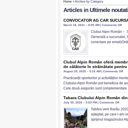
Home
» Archive by Category
Articles in
Ultimele noutat
CONVOCATOR AG CAR SUCURSALA
on
March 18, 2021 – 8:05 AM |
Comments Off
CON
Clubul Alpin Român – Su
AG
Generală a sucursalei, 
CAR
conectare pe email)Ordi
SUC
UNI
BUC
5
Clubul Alpin Român oferă membril
de călătorie în străinătate pentru
april
17:0
on
August 20, 2020 – 9:16 AM |
Comments Off
Clu
Practicanții sporturilor și activităților m
Alp
Clubului Alpin Român pot beneficia de asi
Ro
Cele două asigurări sunt complementare ș
ofe
mem
Tabara Clubului Alpin Român din
săi,
on
July 30, 2020 – 5:53 PM |
Comments Off
în
Tabar
Tabăra verii Rarău 2020
pre
Clubul
așteptat, pe care l-am o
o
Alpin
sprijinul magazinului A
asi
Româ
de
din