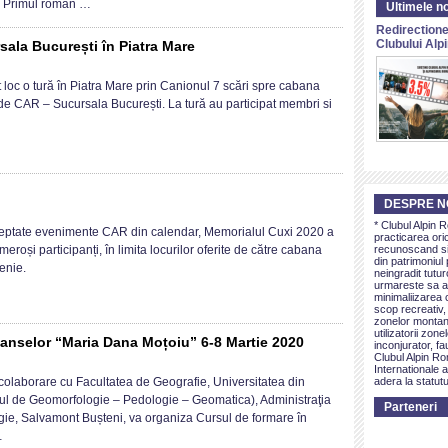
– Primul român …
Ultimele no
e
Redirectione
Clubului Al
ala București în Piatra Mare
on
Tura
 loc o tură în Piatra Mare prin Canionul 7 scări spre cabana
val
Clubul
de CAR – Sucursala București. La tură au participat membri si
Alpin
l
Român
–
n
Sucursala
București
DESPRE N
în
on
Piatra
* Clubul Alpin 
Memorial
șteptate evenimente CAR din calendar, Memorialul Cuxi 2020 a
practicarea ori
Mare
Cuxi
eroși participanți, în limita locurilor oferite de către cabana
recunoscand si 
din patrimoniul 
2020
enie.
neingradit tutur
urmareste sa as
minimaliizarea c
scop recreativ,
zonelor montan
utilizatorii zon
lanselor “Maria Dana Moțoiu” 6-8 Martie 2020
inconjurator, fa
Clubul Alpin Ro
on
Internationale a
Curs
colaborare cu Facultatea de Geografie, Universitatea din
adera la statutu
de
ul de Geomorfologie – Pedologie – Geomatica), Administraţia
Parteneri
formare
ie, Salvamont Bușteni, va organiza Cursul de formare în
în
…
domeniul