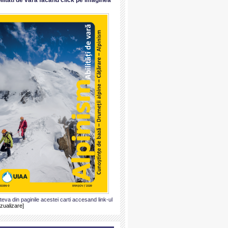
ateva din paginile acestei carti accesand link-ul
izualizare]