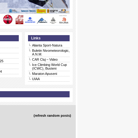
Links
Alianta Sport-Natura
Buletin Nivometeorologic,
A.N.M.
CAR Cluj – Video
25
Ice Climbing World Cup
(ICWC), Busteni
24
Maraton Apuseni
UIAA
(refresh random posts)