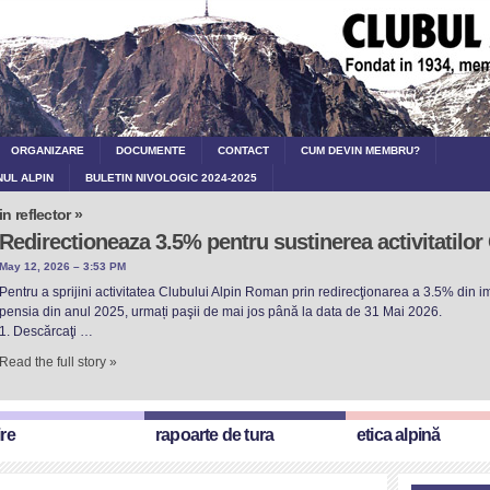
ORGANIZARE
DOCUMENTE
CONTACT
CUM DEVIN MEMBRU?
NUL ALPIN
BULETIN NIVOLOGIC 2024-2025
in reflector »
Redirectioneaza 3.5% pentru sustinerea activitatilo
May 12, 2026 – 3:53 PM
Pentru a sprijini activitatea Clubului Alpin Roman prin redirecţionarea a 3.5% din imp
pensia din anul 2025, urmați paşii de mai jos până la data de 31 Mai 2026.
1. Descărcaţi …
Read the full story »
ire
rapoarte de tura
etica alpină