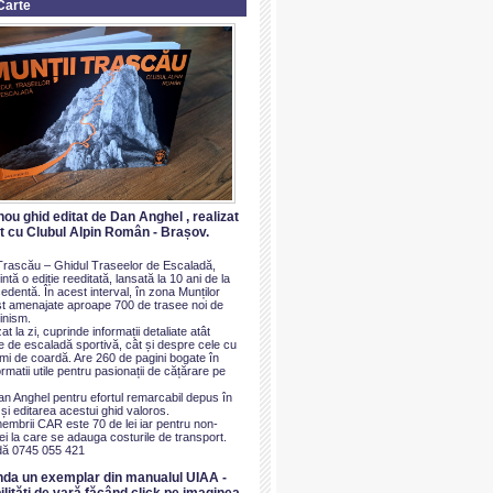
Carte
nou ghid editat de Dan Anghel , realizat
at cu Clubul Alpin Român - Brașov.
i Trascău – Ghidul Traseelor de Escaladă,
ntă o ediție reeditată, lansată la 10 ani de la
dentă. În acest interval, în zona Munților
t amenajate aproape 700 de trasee noi de
inism.
at la zi, cuprinde informații detaliate atât
e de escaladă sportivă, cât și despre cele cu
imi de coardă. Are 260 de pagini bogate în
ormatii utile pentru pasionații de cățărare pe
an Anghel pentru efortul remarcabil depus în
i editarea acestui ghid valoros.
membrii CAR este 70 de lei iar pentru non-
i la care se adauga costurile de transport.
ă 0745 055 421
nda un exemplar din manualul UIAA -
ilităti de vară făcând click pe imaginea