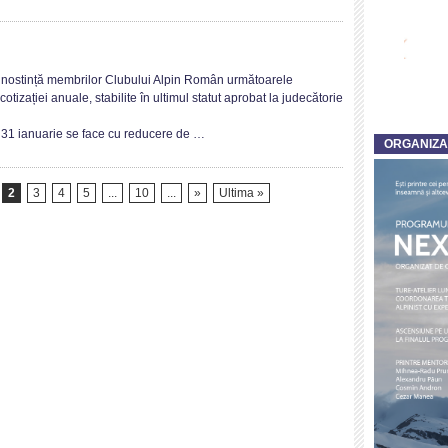
avalanselor
“Maria
Dana
Moțoiu”
formare
unostință membrilor Clubului Alpin Român următoarele
6-
gat
cotizației anuale, stabilite în ultimul statut aprobat la judecătorie
8
Martie
xe
a 31 ianuarie se face cu reducere de …
ORGANIZ
2020
2
3
4
5
...
10
...
»
Ultima »