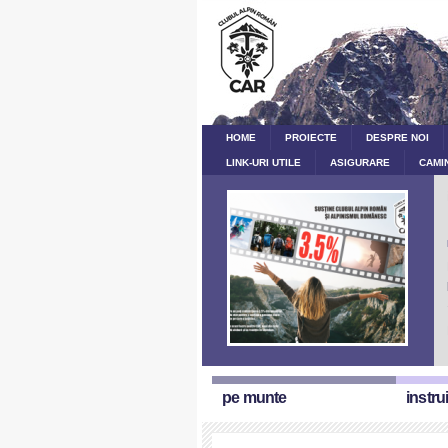
HOME
PROIECTE
DESPRE NOI
LINK-URI UTILE
ASIGURARE
CAMI
pe munte
instru