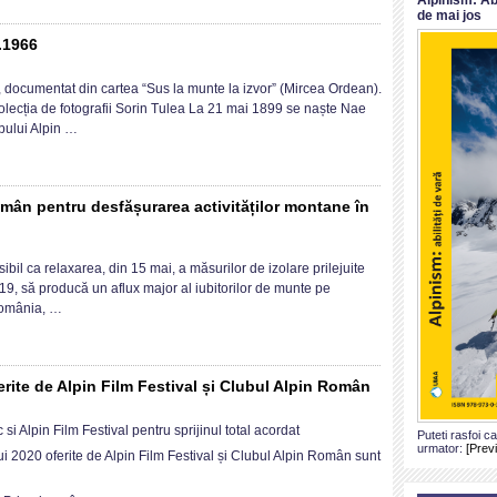
de mai jos
ident
.1966
, documentat din cartea “Sus la munte la izvor” (Mircea Ordean).
ătorie
riu
olecția de fotografii Sorin Tulea La 21 mai 1899 se naște Nae
ubului Alpin …
inătate
.1899
tru
vități
.1966
tane
mân pentru desfășurarea activităților montane în
andările
osibil ca relaxarea, din 15 mai, a măsurilor de izolare prilejuite
ui
, să producă un aflux major al iubitorilor de munte pe
România, …
urarea
ților
erite de Alpin Film Festival și Clubul Alpin Român
ne
ile
i Alpin Film Festival pentru sprijinul total acordat
Puteti rasfoi c
tul
urmator:
[Prev
i 2020 oferite de Alpin Film Festival și Clubul Alpin Român sunt
lui