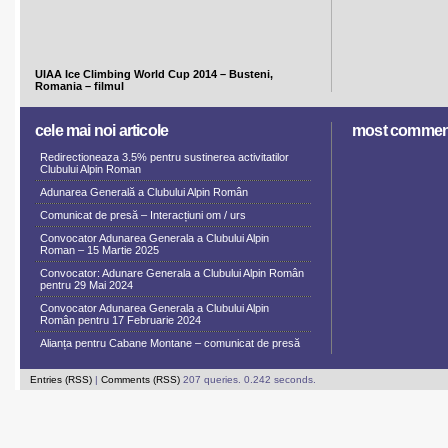
UIAA Ice Climbing World Cup 2014 – Busteni,
Romania – filmul
cele mai noi articole
most commen
Redirectioneaza 3.5% pentru sustinerea activitatilor
Clubului Alpin Roman
Adunarea Generală a Clubului Alpin Român
Comunicat de presă – Interacțiuni om / urs
Convocator Adunarea Generala a Clubului Alpin
Roman – 15 Martie 2025
Convocator: Adunare Generala a Clubului Alpin Român
pentru 29 Mai 2024
Convocator Adunarea Generala a Clubului Alpin
Român pentru 17 Februarie 2024
Alianța pentru Cabane Montane – comunicat de presă
Entries (RSS)
|
Comments (RSS)
207 queries. 0.242 seconds.