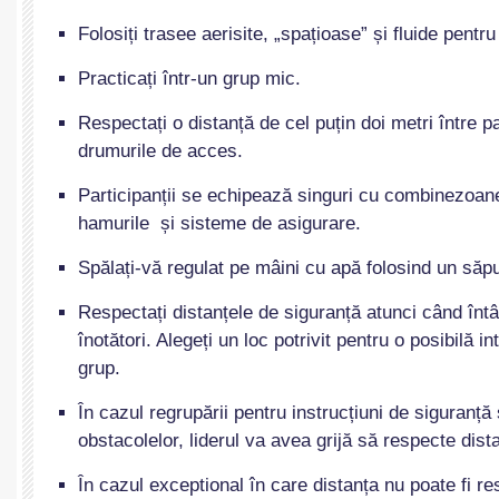
Folosiți trasee aerisite, „spațioase” și fluide pentr
Practicați într-un grup mic.
Respectați o distanță de cel puțin doi metri între pa
drumurile de acces.
Participanții se echipează singuri cu combinezoan
hamurile și sisteme de asigurare.
Spălați-vă regulat pe mâini cu apă folosind un săp
Respectați distanțele de siguranță atunci când întâln
înotători. Alegeți un loc potrivit pentru o posibilă i
grup.
În cazul regrupării pentru instrucțiuni de siguranță
obstacolelor, liderul va avea grijă să respecte dist
În cazul exceptional în care distanța nu poate fi re