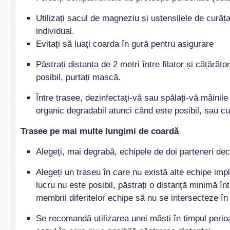
Utilizați sacul de magneziu și ustensilele de curățar
individual.
Evitați să luați coarda în gură pentru asigurare
Păstrați distanța de 2 metri între filator și cățărăt
posibil, purtați mască.
Între trasee, dezinfectați-vă sau spălați-vă mâinil
organic degradabil atunci când este posibil, sau cu 
Trasee
p
e mai multe lungimi
de coardă
Alegeți, mai degrabă, echipele de doi parteneri decâ
Alegeți un traseu în care nu există alte echipe imp
lucru nu este posibil, păstrați o distanță minimă înt
membrii diferitelor echipe să nu se intersecteze în
Se recomandă utilizarea unei măști în timpul perio