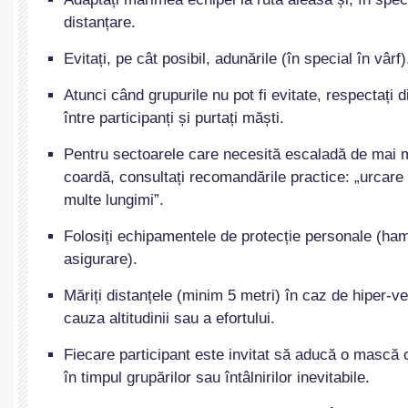
distanțare.
Evitați, pe cât posibil, adunările (în special în vârf)
Atunci când grupurile nu pot fi evitate, respectați d
între participanți și purtați măști.
Pentru sectoarele care necesită escaladă de mai m
coardă, consultați recomandările practice: „urcare
multe lungimi”.
Folosiți echipamentele de protecție personale (ha
asigurare).
Măriți distanțele (minim 5 metri) în caz de hiper-ve
cauza altitudinii sau a efortului.
Fiecare participant este invitat să aducă o mască c
în timpul grupărilor sau întâlnirilor inevitabile.