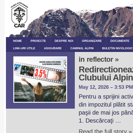
HOME
PROIECTE
DESPRE NOI
ORGANIZARE
DOCUMENTE
LINK-URI UTILE
ASIGURARE
CAMINUL ALPIN
BULETIN NIVOLOGIC
in reflector »
Redirectioneaz
Clubului Alp
May 12, 2026 – 3:53 PM
Pentru a sprijini act
din impozitul plătit 
paşii de mai jos pân
1. Descărcaţi …
Read the full story »