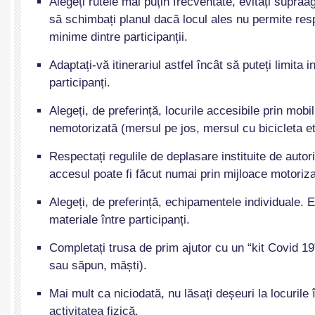
Alegeți rutele mai puțin frecventate, evitați supraa
să schimbați planul dacă locul ales nu permite res
minime dintre participanții.
Adaptați-vă itinerariul astfel încât să puteți limita i
participanți.
Alegeți, de preferință, locurile accesibile prin mobil
nemotorizată (mersul pe jos, mersul cu bicicleta et
Respectați regulile de deplasare instituite de autori
accesul poate fi făcut numai prin mijloace motoriza
Alegeți, de preferință, echipamentele individuale. 
materiale între participanți.
Completați trusa de prim ajutor cu un “kit Covid 19
sau săpun, măști).
Mai mult ca niciodată, nu lăsați deșeuri la locurile 
activitatea fizică.