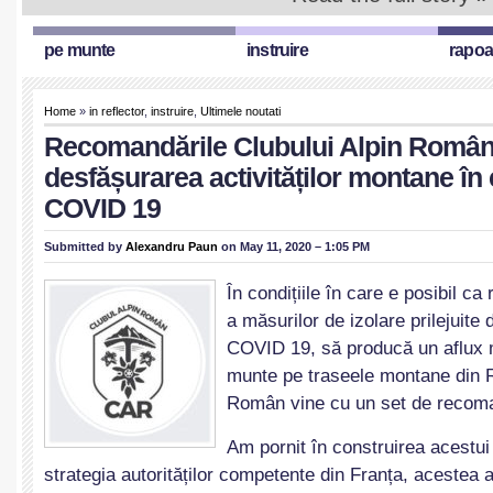
pe munte
instruire
rapoa
Home
»
in reflector
,
instruire
,
Ultimele noutati
Recomandările Clubului Alpin Român
desfășurarea activităților montane în
COVID 19
Submitted by
Alexandru Paun
on May 11, 2020 – 1:05 PM
În condițiile în care e posibil ca
a măsurilor de izolare prilejuite
COVID 19, să producă un aflux ma
munte pe traseele montane din 
Român vine cu un set de recoma
Am pornit în construirea acestui
strategia autorităților competente din Franța, acestea a