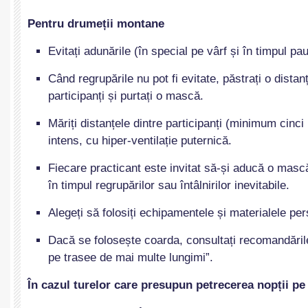
Pentru drumeții montane
Evitați adunările (în special pe vârf și în timpul pau
Când regrupările nu pot fi evitate, păstrați o distan
participanți și purtați o mască.
Măriți distanțele dintre participanți (minimum cinci 
intens, cu hiper-ventilație puternică.
Fiecare practicant este invitat să-și aducă o mască
în timpul regrupărilor sau întâlnirilor inevitabile.
Alegeți să folosiți echipamentele și materialele pe
Dacă se folosește coarda, consultați recomandările
pe trasee de mai multe lungimi”.
În cazul turelor care presupun petrecerea nopții p