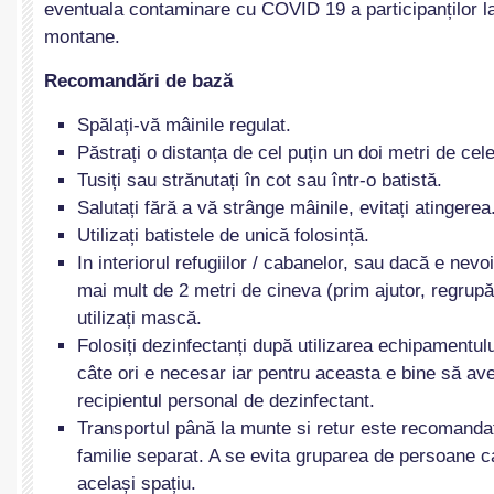
eventuala contaminare cu COVID 19 a participanților la 
montane.
Recomandări de bază
Spălați-vă mâinile regulat.
Păstrați o distanța de cel puțin un doi metri de cel
Tusiți sau strănutați în cot sau într-o batistă.
Salutați fără a vă strânge mâinile, evitați atingerea
Utilizați batistele de unică folosință.
In interiorul refugiilor / cabanelor, sau dacă e nevo
mai mult de 2 metri de cineva (prim ajutor, regrupă
utilizați mască.
Folosiți dezinfectanți după utilizarea echipamentulu
câte ori e necesar iar pentru aceasta e bine să a
recipientul personal de dezinfectant.
Transportul până la munte si retur este recomandat
familie separat. A se evita gruparea de persoane c
același spațiu.