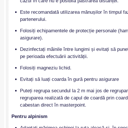
cazul în care nu e posibilă păstrarea distanței.
Este recomandată utilizarea mănușilor în timpul fa
partenerului.
Folosiți echipamentele de protecție personale (ha
asigurare).
Dezinfectați mâinile între lungimi și evitați să pun
pe perioada efectuării activității.
Folosiți magneziu lichid.
Evitați să luați coarda în gură pentru asigurare
Puteți regrupa secundul la 2 m mai jos de regrupar
regruparea realizată de capul de coardă prin coard
cabestan direct în masterpoint.
Pentru alpinism
Adaptați mărimea echipei la ruta aleasă și, în specia