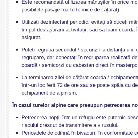
Este recomandată utilizarea mănușilor în orice mo
posibilele pasaje foarte tehnice de cățărat).
Utilizati dezinfectanț periodic, evitați să duceți mâ
timpul desfășurării activității, sau să luăm coarda 
asigurat.
Puteți regrupa secundul / secunzii la distanță unii d
regrupare, dar conectați în regruparea realizată de
coardă / semicorzi cu cabestan direct în masterpoi
La terminarea zilei de cățărat coarda / echipament
într-un loc ferit 72 de ore sau se poate spăla cu d
echipament de alpinism.
În cazul turelor alpine care presupun petrecerea no
Petrecerea nopții într-un refugiu este puternic desc
riscului crescut de transmitere a virusului.
Perioadele de odihnă în bivacuri, în conformitate c