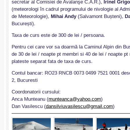
secretar al Comisiei de Avalanşe C.A.R.),
Irinel Grig
(meteorologi în cadrul programului de nivologie al Admi
de Meteorologie),
Mihai Andy
(Salvamont Bușteni),
Da
București).
Taxa de curs este de 300 de lei / persoana.
Pentru cei care vor sa doarmă la Caminul Alpin din Bus
de 30 de lei / noapte pt membri si 40 de lei / noapte p
plateste separat fata de taxa de curs.
Contul bancar: RO23 RNCB 0073 0499 7521 0001 desc
2, Bucuresti
Coordonatorii cursului:
Anca Munteanu (
munteanca@yahoo.com
)
Dan Vasilescu (
dansilviuvasilescu@gmail.com
)