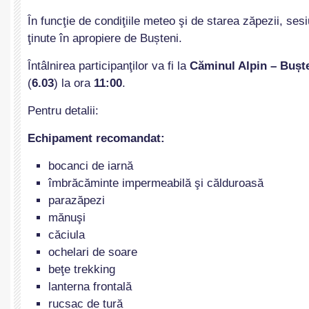
În funcţie de condiţiile meteo şi de starea zăpezii, sesi
ţinute în apropiere de Bușteni.
Întâlnirea participanţilor va fi la
Căminul Alpin – Bușt
(
6.03
) la ora
11:00
.
Pentru detalii:
Echipament recomandat:
bocanci de iarnă
îmbrăcăminte impermeabilă şi călduroasă
parazăpezi
mănuşi
căciula
ochelari de soare
beţe trekking
lanterna frontală
rucsac de tură