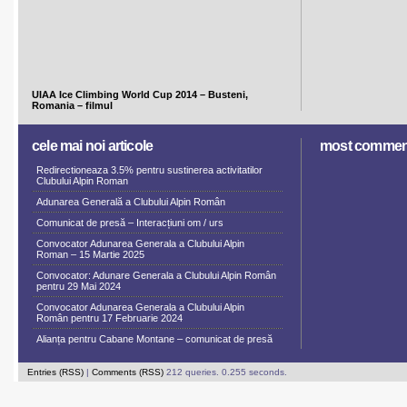
UIAA Ice Climbing World Cup 2014 – Busteni,
Romania – filmul
cele mai noi articole
most commen
Redirectioneaza 3.5% pentru sustinerea activitatilor
Clubului Alpin Roman
Adunarea Generală a Clubului Alpin Român
Comunicat de presă – Interacțiuni om / urs
Convocator Adunarea Generala a Clubului Alpin
Roman – 15 Martie 2025
Convocator: Adunare Generala a Clubului Alpin Român
pentru 29 Mai 2024
Convocator Adunarea Generala a Clubului Alpin
Român pentru 17 Februarie 2024
Alianța pentru Cabane Montane – comunicat de presă
Entries (RSS)
|
Comments (RSS)
212 queries. 0.255 seconds.