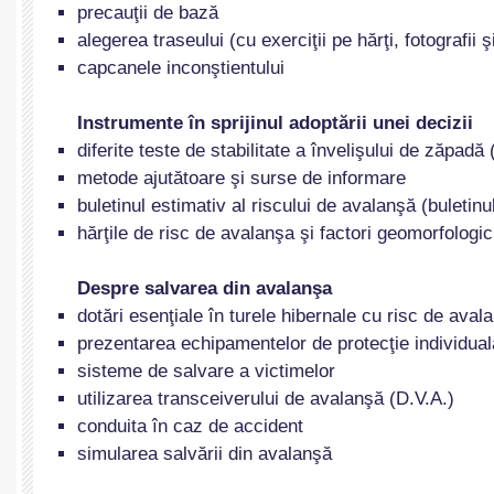
precauţii de bază
alegerea traseului (cu exerciţii pe hărţi, fotografii ş
capcanele inconştientului
Instrumente în sprijinul adoptării unei decizii
diferite teste de stabilitate a învelişului de zăpadă 
metode ajutătoare şi surse de informare
buletinul estimativ al riscului de avalanşă (buletinu
hărţile de risc de avalanşa şi factori geomorfologic
Despre salvarea din avalanşa
dotări esenţiale în turele hibernale cu risc de aval
prezentarea echipamentelor de protecţie individual
sisteme de salvare a victimelor
utilizarea transceiverului de avalanşă (D.V.A.)
conduita în caz de accident
simularea salvării din avalanşă