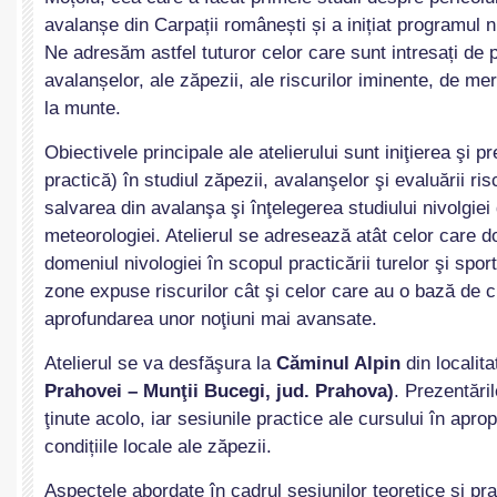
avalanșe din Carpații românești și a inițiat programul 
Ne adresăm astfel tuturor celor care sunt intresați de
avalanșelor, ale zăpezii, ale riscurilor iminente, de mer
la munte.
Obiectivele principale ale atelierului sunt iniţierea şi pr
practică) în studiul zăpezii, avalanşelor şi evaluării ris
salvarea din avalanşa şi înţelegerea studiului nivolgiei
meteorologiei. Atelierul se adresează atât celor care do
domeniul nivologiei în scopul practicării turelor şi sport
zone expuse riscurilor cât şi celor care au o bază de 
aprofundarea unor noţiuni mai avansate.
Atelierul se va desfăşura la
Căminul Alpin
din localit
Prahovei – Munţii Bucegi, jud. Prahova)
. Prezentăril
ţinute acolo, iar sesiunile practice ale cursului în aprop
condițiile locale ale zăpezii.
Aspectele abordate în cadrul sesiunilor teoretice şi pr