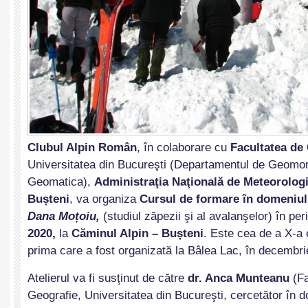
Clubul Alpin Român
, în colaborare cu
Facultatea de
Universitatea din Bucureşti (Departamentul de Geomor
Geomatica),
Administraţia Naţională de Meteorolog
Bușteni
, va organiza
Cursul de formare în domeniul
Dana Moțoiu,
(studiul zăpezii şi al avalanşelor) în pe
2020,
la
Căminul Alpin – Bușteni
. Este cea de a X-a ed
prima care a fost organizată la Bâlea Lac, în decembri
Atelierul va fi susţinut de către
dr. Anca Munteanu
(Fa
Geografie, Universitatea din Bucureşti, cercetător în d