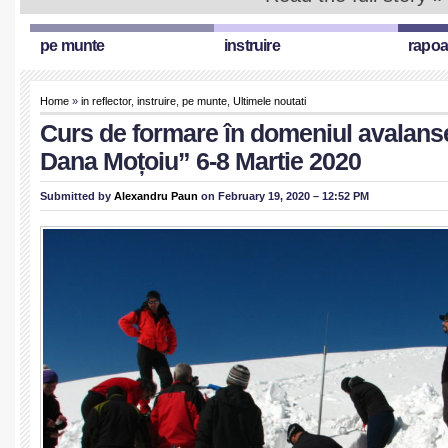
pe munte
instruire
rapoa
Home
»
in reflector
,
instruire
,
pe munte
,
Ultimele noutati
Curs de formare în domeniul avalans
Dana Moțoiu” 6-8 Martie 2020
Submitted by
Alexandru Paun
on February 19, 2020 – 12:52 PM