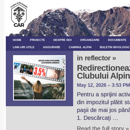
HOME
PROIECTE
DESPRE NOI
ORGANIZARE
DOCUMENTE
LINK-URI UTILE
ASIGURARE
CAMINUL ALPIN
BULETIN NIVOLOGIC
in reflector »
Redirectioneaz
Clubului Alp
May 12, 2026 – 3:53 PM
Pentru a sprijini act
din impozitul plătit 
paşii de mai jos pân
1. Descărcaţi …
Read the full story »