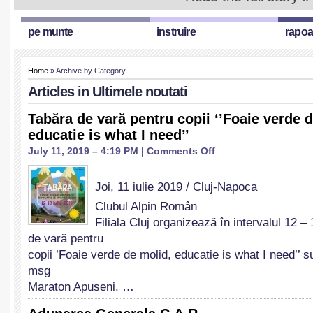
pe munte
instruire
rapoa
Home
» Archive by Category
Articles in
Ultimele noutati
Tabăra de vară pentru copii ‘’Foaie verde 
educatie is what I need’’
on
July 11, 2019 – 4:19 PM |
Comments Off
Tabăra
de
Joi, 11 iulie 2019 / Cluj-Napoca
vară
pentru
Clubul Alpin Român
copii
Filiala Cluj organizează în intervalul 12 –
‘’Foaie
de vară pentru
verde
de
copii ’Foaie verde de molid, educatie is what I need’’ 
molid,
msg
educatie
Maraton Apuseni. …
is
what
I