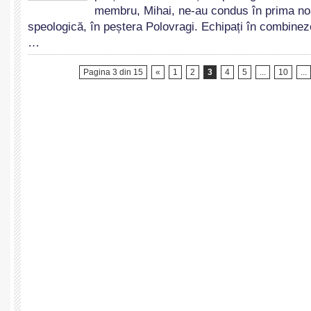
membru, Mihai, ne-au condus în prima no
Universitar
speologică, în peștera Polovragi. Echipați în combinez
Bucuresti
…
Pagina 3 din 15
«
1
2
3
4
5
...
10
...