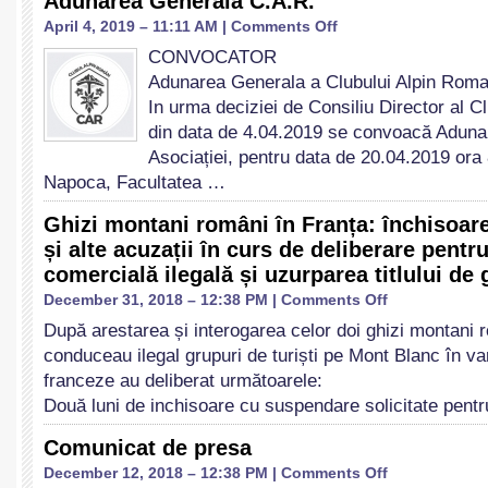
Adunarea Generala C.A.R.
need’’
on
April 4, 2019 – 11:11 AM |
Comments Off
Adunarea
CONVOCATOR
Generala
Adunarea Generala a Clubului Alpin Rom
C.A.R.
In urma deciziei de Consiliu Director al 
din data de 4.04.2019 se convoacă Aduna
Asociației, pentru data de 20.04.2019 ora
Napoca, Facultatea …
Ghizi montani români în Franța: închisoar
și alte acuzații în curs de deliberare pentru
comercială ilegală și uzurparea titlului de
on
December 31, 2018 – 12:38 PM |
Comments Off
Ghizi
După arestarea și interogarea celor doi ghizi montani 
montani
conduceau ilegal grupuri de turiști pe Mont Blanc în var
români
în
franceze au deliberat următoarele:
Franța:
Două luni de inchisoare cu suspendare solicitate pentr
închisoare
cu
Comunicat de presa
suspendare
on
December 12, 2018 – 12:38 PM |
Comments Off
și