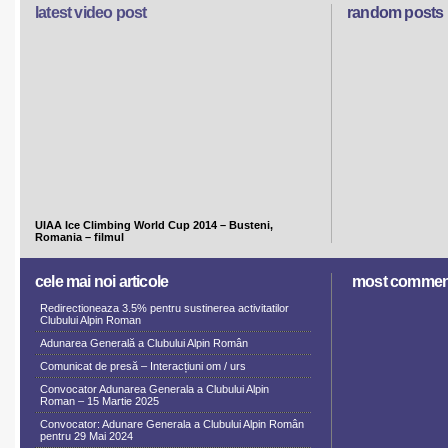
latest video post
random posts
UIAA Ice Climbing World Cup 2014 – Busteni,
Romania – filmul
cele mai noi articole
most commen
Redirectioneaza 3.5% pentru sustinerea activitatilor
Clubului Alpin Roman
Adunarea Generală a Clubului Alpin Român
Comunicat de presă – Interacțiuni om / urs
Convocator Adunarea Generala a Clubului Alpin
Roman – 15 Martie 2025
Convocator: Adunare Generala a Clubului Alpin Român
pentru 29 Mai 2024