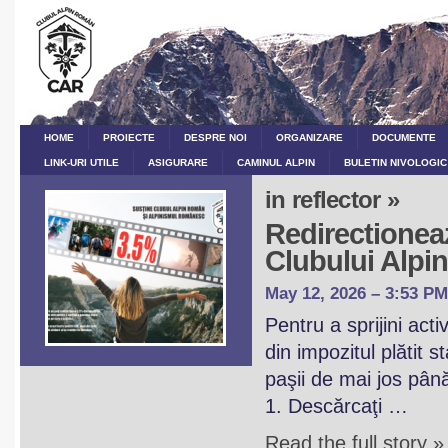
HOME
PROIECTE
DESPRE NOI
ORGANIZARE
DOCUMENTE
LINK-URI UTILE
ASIGURARE
CAMINUL ALPIN
BULETIN NIVOLOGIC
in reflector »
Redirectioneaz
Clubului Alp
May 12, 2026 – 3:53 PM
Pentru a sprijini act
din impozitul plătit 
paşii de mai jos pân
1. Descărcaţi …
Read the full story »