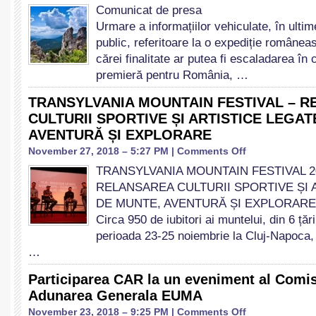
Comunicat
alte
Comunicat de presa
de
acuzații
Urmare a informațiilor vehiculate, în ultime
presa
în
public, referitoare la o expediție române
curs
de
cărei finalitate ar putea fi escaladarea în c
deliberare
premieră pentru România, …
pentru
activitate
TRANSYLVANIA MOUNTAIN FESTIVAL – 
comercială
CULTURII SPORTIVE ȘI ARTISTICE LEGAT
ilegală
și
AVENTURĂ ȘI EXPLORARE
uzurparea
on
November 27, 2018 – 5:27 PM |
Comments Off
titlului
TRANSYLVANIA
de
TRANSYLVANIA MOUNTAIN FESTIVAL 2
MOUNTAIN
ghid
RELANSAREA CULTURII SPORTIVE ȘI 
FESTIVAL
montan
–
DE MUNTE, AVENTURĂ ȘI EXPLORARE
RELANSAREA
Circa 950 de iubitori ai muntelui, din 6 țări
CULTURII
perioada 23-25 noiembrie la Cluj-Napoca, î
SPORTIVE
…
ȘI
ARTISTICE
Participarea CAR la un eveniment al Comis
LEGATE
DE
Adunarea Generala EUMA
MUNTE,
on
November 23, 2018 – 9:25 PM |
Comments Off
AVENTURĂ