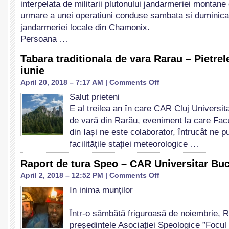
interpelata de militarii plutonului jandarmeriei montan
retinut
de
urmare a unei operatiuni conduse sambata si duminica 
jandarmeria
jandarmeriei locale din Chamonix.
montana
Persoana …
franceza
Tabara traditionala de vara Rarau – Pietre
iunie
on
April 20, 2018 – 7:17 AM |
Comments Off
Tabara
Salut prieteni
traditionala
E al treilea an în care CAR Cluj Universi
de
vara
de vară din Rarău, eveniment la care Fac
Rarau
din Iași ne este colaborator, întrucât ne p
–
facilitățile stației meteorologice …
Pietrele
Doamnei
Raport de tura Speo – CAR Universitar Buc
14-
17
on
April 2, 2018 – 12:52 PM |
Comments Off
iunie
Raport
In inima munților
de
tura
Speo
Într-o sâmbătă friguroasă de noiembrie, 
–
președintele Asociației Speologice ”Focul V
CAR