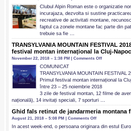
Participarea
ȘI
Clubul Alpin Roman este o organizatie n
CAR
EXPLORARE
incurajaza, dezvolta si sustine practicare
la
un
recreative de activitati montane, recunosc
eveniment
faptul ca zonele montane fac parte din pat
al
trebuie sa fie …
Comisiei
Europene
TRANSYLVANIA MOUNTAIN FESTIVAL 2018 
si
festival montan internațional la Cluj-Napo
Adunarea
Generala
on
November 22, 2018 – 1:38 PM |
Comments Off
EUMA
TRANSYLVANIA
COMUNICAT
MOUNTAIN
TRANSYLVANIA MOUNTAIN FESTIVAL 2
FESTIVAL
2018
Primul festival montan internațional la Cl
–
între 23 – 25 noiembrie 2018
Primul
3 zile de festival montan, 12 filme de ave
festival
națională), 14 invitați speciali, 7 sporturi …
montan
internațional
Ghid fals retinut de jandarmeria montana 
la
Cluj-
on
August 21, 2018 – 5:08 PM |
Comments Off
Napoca
Ghid
In acest week-end, o persoana originara din estul Eur
fals