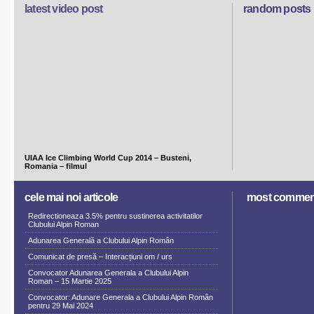
latest video post
random posts
UIAA Ice Climbing World Cup 2014 – Busteni,
Romania – filmul
cele mai noi articole
most commen
Redirectioneaza 3.5% pentru sustinerea activitatilor
Clubului Alpin Roman
Adunarea Generală a Clubului Alpin Român
Comunicat de presă – Interacțiuni om / urs
Convocator Adunarea Generala a Clubului Alpin
Roman – 15 Martie 2025
Convocator: Adunare Generala a Clubului Alpin Român
pentru 29 Mai 2024