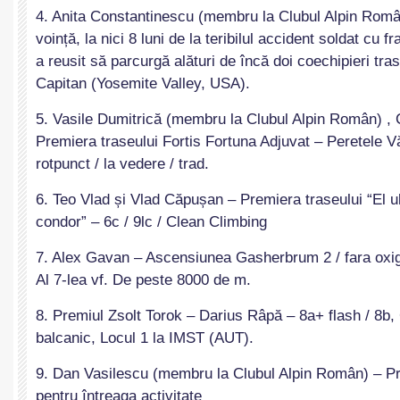
4. Anita Constantinescu (membru la Clubul Alpin Român
voință, la nici 8 luni de la teribilul accident soldat cu f
a reusit să parcurgă alături de încă doi coechipieri tr
Capitan (Yosemite Valley, USA).
5. Vasile Dumitrică (membru la Clubul Alpin Român) , C
Premiera traseului Fortis Fortuna Adjuvat – Peretele Văi
rotpunct / la vedere / trad.
6. Teo Vlad și Vlad Căpușan – Premiera traseului “El u
condor” – 6c / 9lc / Clean Climbing
7. Alex Gavan – Ascensiunea Gasherbrum 2 / fara oxige
Al 7-lea vf. De peste 8000 de m.
8. Premiul Zsolt Torok – Darius Râpă – 8a+ flash / 8b,
balcanic, Locul 1 la IMST (AUT).
9. Dan Vasilescu (membru la Clubul Alpin Român) – P
pentru întreaga activitate