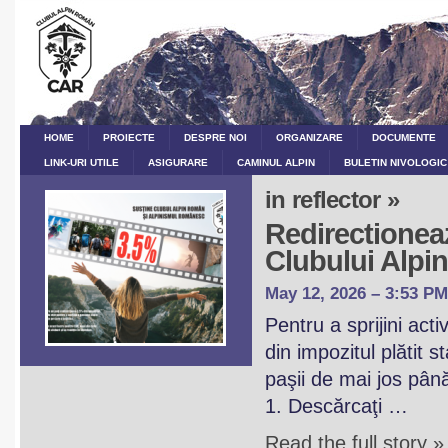
HOME
PROIECTE
DESPRE NOI
ORGANIZARE
DOCUMENTE
LINK-URI UTILE
ASIGURARE
CAMINUL ALPIN
BULETIN NIVOLOGIC
in reflector »
Redirectioneaz
Clubului Alp
May 12, 2026 – 3:53 PM
Pentru a sprijini act
din impozitul plătit 
paşii de mai jos pân
1. Descărcaţi …
Read the full story »