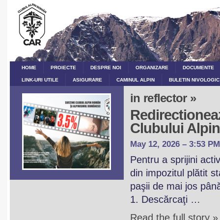
HOME
PROIECTE
DESPRE NOI
ORGANIZARE
DOCUMENTE
LINK-URI UTILE
ASIGURARE
CAMINUL ALPIN
BULETIN NIVOLOGIC
in reflector »
Redirectioneaz
Clubului Alp
May 12, 2026 – 3:53 PM
Pentru a sprijini act
din impozitul plătit 
paşii de mai jos pân
1. Descărcaţi …
Read the full story »