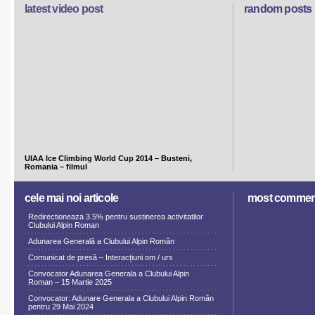
latest video post
random posts
UIAA Ice Climbing World Cup 2014 – Busteni,
Romania – filmul
cele mai noi articole
most commen
Redirectioneaza 3.5% pentru sustinerea activitatilor
Clubului Alpin Roman
Adunarea Generală a Clubului Alpin Român
Comunicat de presă – Interacțiuni om / urs
Convocator Adunarea Generala a Clubului Alpin
Roman – 15 Martie 2025
Convocator: Adunare Generala a Clubului Alpin Român
pentru 29 Mai 2024