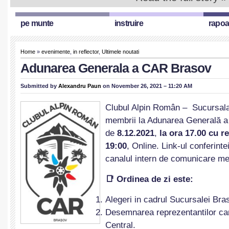
pe munte
instruire
rapoa
Home
»
evenimente
,
in reflector
,
Ultimele noutati
Adunarea Generala a CAR Brasov
Submitted by
Alexandru Paun
on November 26, 2021 – 11:20 AM
Clubul Alpin Român – Sucursala
membrii la Adunarea Generală a 
de
8.12.2021
,
la ora 17.00 cu r
19:00
, Online. Link-ul conferintei
canalul intern de comunicare m
📑 Ordinea de zi este:
Alegeri in cadrul Sucursalei Br
Desemnarea reprezentantilor car
Central.