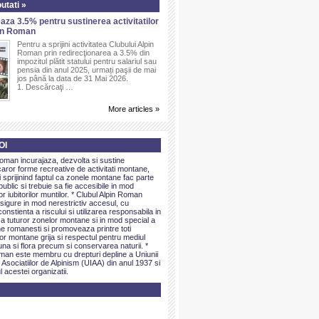
utati »
aza 3.5% pentru sustinerea activitatilor
pin Roman
Pentru a sprijini activitatea Clubului Alpin
Roman prin redirecţionarea a 3.5% din
impozitul plătit statului pentru salariul sau
pensia din anul 2025, urmați paşii de mai
jos până la data de 31 Mai 2026.
1. Descărcaţi …
More articles »
OI
Roman incurajaza, dezvolta si sustine
caror forme recreative de activitati montane,
sprijinind faptul ca zonele montane fac parte
public si trebuie sa fie accesibile in mod
or iubitorilor muntilor. * Clubul Alpin Roman
igure in mod nerestrictiv accesul, cu
onstienta a riscului si utilizarea responsabila in
 a tuturor zonelor montane si in mod special a
e romanesti si promoveaza printre toti
elor montane grija si respectul pentru mediul
una si flora precum si conservarea naturii. *
man este membru cu drepturi depline a Uniunii
 Asociatiilor de Alpinism (UIAA) din anul 1937 si
l acestei organizatii.