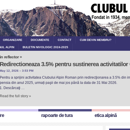
ORGANIZARE
DOCUMENTE
CONTACT
CUM DEVIN MEMBRU?
NUL ALPIN
BULETIN NIVOLOGIC 2024-2025
in reflector »
Redirectioneaza 3.5% pentru sustinerea activitatilo
May 12, 2026 – 3:53 PM
Pentru a sprijini activitatea Clubului Alpin Roman prin redirecţionarea a 3.5% din imp
pensia din anul 2025, urmați paşii de mai jos până la data de 31 Mai 2026.
1. Descărcaţi …
Read the full story »
ire
rapoarte de tura
etica alpină