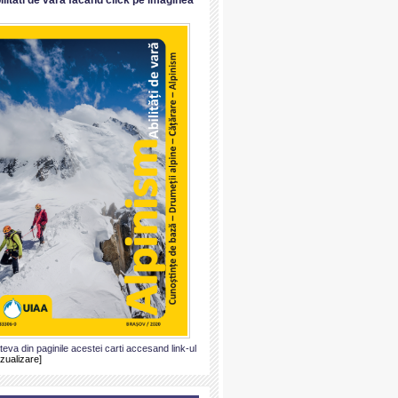
ateva din paginile acestei carti accesand link-ul
izualizare]