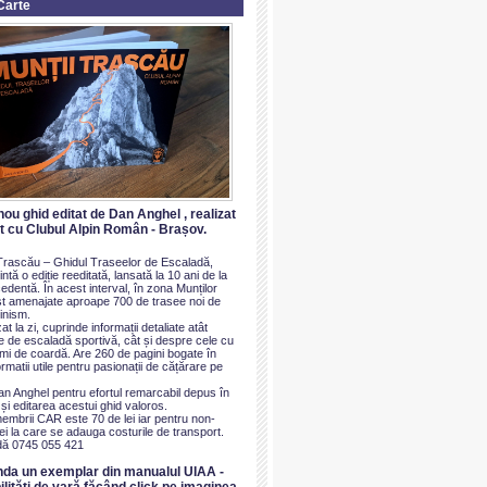
Carte
nou ghid editat de Dan Anghel , realizat
at cu Clubul Alpin Român - Brașov.
i Trascău – Ghidul Traseelor de Escaladă,
ntă o ediție reeditată, lansată la 10 ani de la
dentă. În acest interval, în zona Munților
t amenajate aproape 700 de trasee noi de
inism.
at la zi, cuprinde informații detaliate atât
e de escaladă sportivă, cât și despre cele cu
imi de coardă. Are 260 de pagini bogate în
ormatii utile pentru pasionații de cățărare pe
an Anghel pentru efortul remarcabil depus în
i editarea acestui ghid valoros.
membrii CAR este 70 de lei iar pentru non-
i la care se adauga costurile de transport.
ă 0745 055 421
nda un exemplar din manualul UIAA -
ilităti de vară făcând click pe imaginea