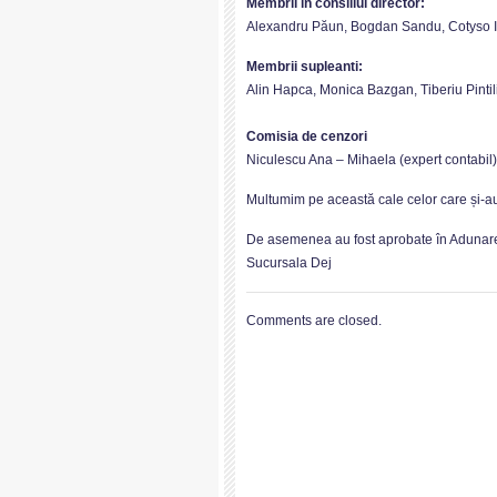
Membrii în consiliul director:
Alexandru Păun, Bogdan Sandu, Cotyso I
Membrii supleanti:
Alin Hapca, Monica Bazgan, Tiberiu Pintil
Comisia de cenzori
Niculescu Ana – Mihaela (expert contabil
Multumim pe această cale celor care și-au
De asemenea au fost aprobate în Adunare
Sucursala Dej
Comments are closed.