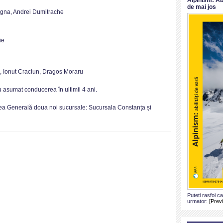
de mai jos
gna, Andrei Dumitrache
ie
), Ionut Craciun, Dragos Moraru
 asumat conducerea în ultimii 4 ani.
a Generală doua noi sucursale: Sucursala Constanța și
Puteti rasfoi c
urmator:
[Prev