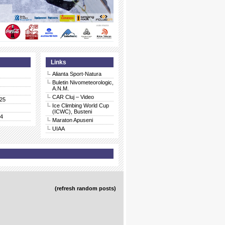
Links
Alianta Sport-Natura
Buletin Nivometeorologic,
A.N.M.
CAR Cluj – Video
25
Ice Climbing World Cup
(ICWC), Busteni
24
Maraton Apuseni
UIAA
(refresh random posts)