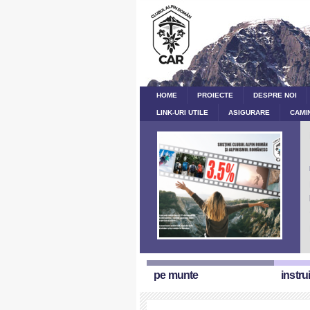
HOME
PROIECTE
DESPRE NOI
LINK-URI UTILE
ASIGURARE
CAMI
pe munte
instru