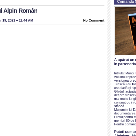
Comanda 
ui Alpin Român
 19, 2021 – 11:44 AM
No Comment
A apărut un 
în parteneri
Intitulat Munți
volumul reprezi
versiunea prece
Trascău au fos
escaladă și alp
Ghidul, actualiz
despre traseel
mai multe lung
conținut cu inf
stâncă.
Mulțumim lui D
documentarea ș
Pretul pentru 
membri 80 de le
Pentru comand
Puteti coma
Alpinism: Ab