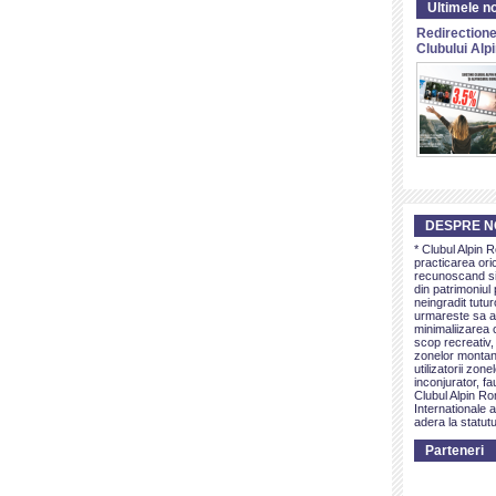
Ultimele no
Redirectione
Clubului Al
DESPRE N
* Clubul Alpin 
practicarea ori
recunoscand si 
din patrimoniul 
neingradit tutur
urmareste sa as
minimaliizarea c
scop recreativ,
zonelor montan
utilizatorii zon
inconjurator, fa
Clubul Alpin Ro
Internationale a
adera la statutu
Parteneri