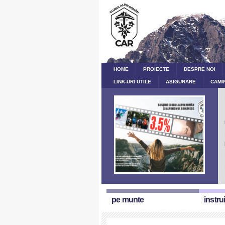
HOME
PROIECTE
DESPRE NOI
LINK-URI UTILE
ASIGURARE
CAMI
pe munte
instru