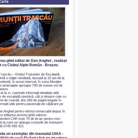
Carte
nou ghid editat de Dan Anghel , realizat
at cu Clubul Alpin Român - Brașov.
i Trascău – Ghidul Traseelor de Escaladă,
ntă o ediție reeditată, lansată la 10 ani de la
dentă. În acest interval, în zona Munților
t amenajate aproape 700 de trasee noi de
inism.
at la zi, cuprinde informații detaliate atât
e de escaladă sportivă, cât și despre cele cu
imi de coardă. Are 260 de pagini bogate în
ormatii utile pentru pasionații de cățărare pe
an Anghel pentru efortul remarcabil depus în
i editarea acestui ghid valoros.
membrii CAR este 70 de lei iar pentru non-
i la care se adauga costurile de transport.
ă 0745 055 421
nda un exemplar din manualul UIAA -
ilităti de vară făcând click pe imaginea