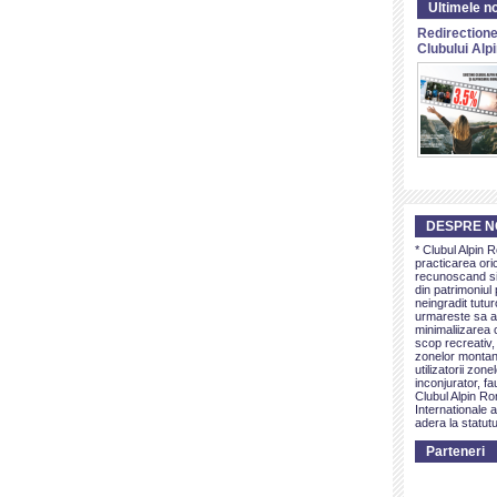
Ultimele no
Redirectione
Clubului Al
DESPRE N
* Clubul Alpin 
practicarea ori
recunoscand si 
din patrimoniul 
neingradit tutur
urmareste sa as
minimaliizarea c
scop recreativ,
zonelor montan
utilizatorii zon
inconjurator, fa
Clubul Alpin Ro
Internationale a
adera la statutu
Parteneri