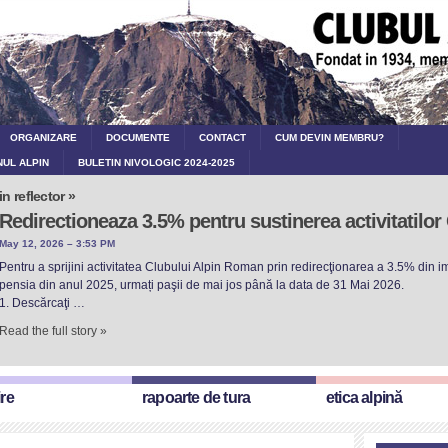
ORGANIZARE
DOCUMENTE
CONTACT
CUM DEVIN MEMBRU?
NUL ALPIN
BULETIN NIVOLOGIC 2024-2025
in reflector »
Redirectioneaza 3.5% pentru sustinerea activitatilo
May 12, 2026 – 3:53 PM
Pentru a sprijini activitatea Clubului Alpin Roman prin redirecţionarea a 3.5% din imp
pensia din anul 2025, urmați paşii de mai jos până la data de 31 Mai 2026.
1. Descărcaţi …
Read the full story »
ire
rapoarte de tura
etica alpină