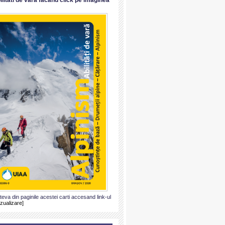
ateva din paginile acestei carti accesand link-ul
izualizare]