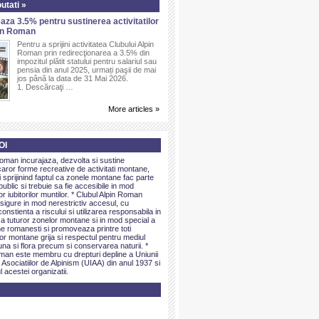
utati »
aza 3.5% pentru sustinerea activitatilor
pin Roman
Pentru a sprijini activitatea Clubului Alpin
Roman prin redirecţionarea a 3.5% din
impozitul plătit statului pentru salariul sau
pensia din anul 2025, urmați paşii de mai
jos până la data de 31 Mai 2026.
1. Descărcaţi …
More articles »
OI
Roman incurajaza, dezvolta si sustine
caror forme recreative de activitati montane,
sprijinind faptul ca zonele montane fac parte
public si trebuie sa fie accesibile in mod
or iubitorilor muntilor. * Clubul Alpin Roman
igure in mod nerestrictiv accesul, cu
onstienta a riscului si utilizarea responsabila in
 a tuturor zonelor montane si in mod special a
e romanesti si promoveaza printre toti
elor montane grija si respectul pentru mediul
una si flora precum si conservarea naturii. *
man este membru cu drepturi depline a Uniunii
 Asociatiilor de Alpinism (UIAA) din anul 1937 si
l acestei organizatii.