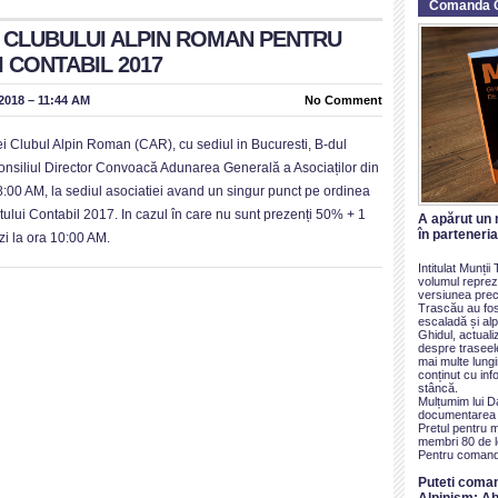
Comanda 
 CLUBULUI ALPIN ROMAN PENTRU
 CONTABIL 2017
 2018 – 11:44 AM
No Comment
tiei Clubul Alpin Roman (CAR), cu sediul in Bucuresti, B-dul
 Consiliul Director Convoacă Adunarea Generală a Asociaților din
:00 AM, la sediul asociatiei avand un singur punct pe ordinea
tului Contabil 2017. In cazul în care nu sunt prezenți 50% + 1
A apărut un 
în parteneri
i la ora 10:00 AM.
Intitulat Munți
volumul reprezi
versiunea prece
Trascău au fos
escaladă și alp
Ghidul, actualiz
despre traseel
mai multe lung
conținut cu inf
stâncă.
Mulțumim lui D
documentarea ș
Pretul pentru 
membri 80 de le
Pentru comand
Puteti coma
Alpinism: Ab