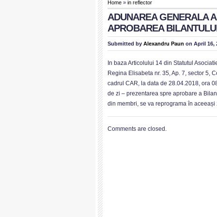
Home
»
in reflector
ADUNAREA GENERALA A
APROBAREA BILANTULUI
Submitted by
Alexandru Paun
on April 16,
In baza Articolului 14 din Statutul Asocia
Regina Elisabeta nr. 35, Ap. 7, sector 5,
cadrul CAR, la data de 28.04.2018, ora 08
de zi – prezentarea spre aprobare a Bilan
din membri, se va reprograma în aceeași z
Comments are closed.