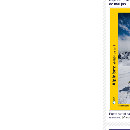
de mai jos
Puteti rasfoi c
urmator:
[Prev