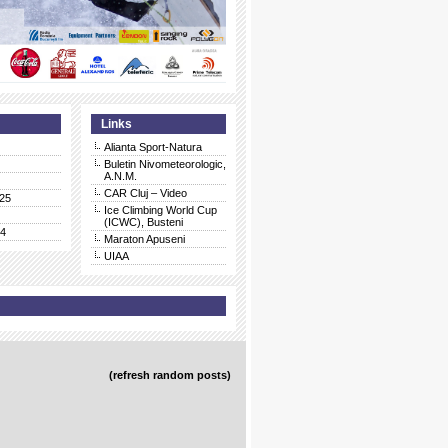
Links
Alianta Sport-Natura
Buletin Nivometeorologic,
A.N.M.
CAR Cluj – Video
25
Ice Climbing World Cup
(ICWC), Busteni
24
Maraton Apuseni
UIAA
(refresh random posts)