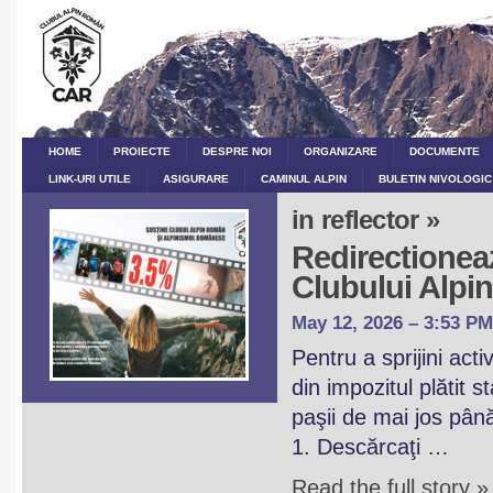
HOME
PROIECTE
DESPRE NOI
ORGANIZARE
DOCUMENTE
LINK-URI UTILE
ASIGURARE
CAMINUL ALPIN
BULETIN NIVOLOGIC
in reflector »
Redirectioneaz
Clubului Alp
May 12, 2026 – 3:53 PM
Pentru a sprijini act
din impozitul plătit 
paşii de mai jos pân
1. Descărcaţi …
Read the full story »