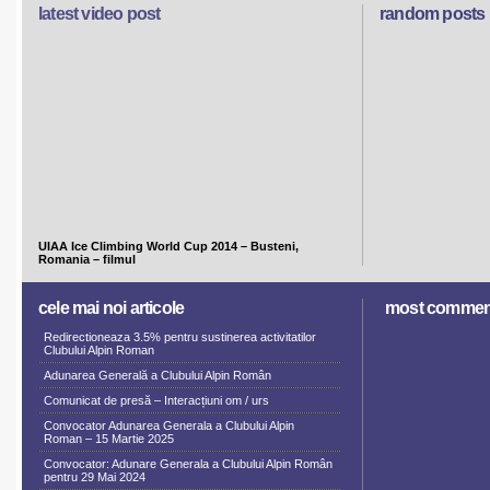
latest video post
random posts
UIAA Ice Climbing World Cup 2014 – Busteni,
Romania – filmul
cele mai noi articole
most commen
Redirectioneaza 3.5% pentru sustinerea activitatilor
Clubului Alpin Roman
Adunarea Generală a Clubului Alpin Român
Comunicat de presă – Interacțiuni om / urs
Convocator Adunarea Generala a Clubului Alpin
Roman – 15 Martie 2025
Convocator: Adunare Generala a Clubului Alpin Român
pentru 29 Mai 2024