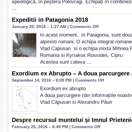
speologică, în peștera Polovragi. Echipați în combinez
Bucuresti
…
Expeditii in Patagonia 2018
on
January 20, 2018 – 1:27 AM |
Comments Off
Expeditii
In acest moment, in Patagonia, sunt doua
in
alpinisti romani. O echipa integral romane
Patagonia
2018
Vlad Capusan si o echipa mixta Mihnea 
Romania si Kyriakos Rossides, Cipru
Acestea sunt cateva …
Exordium ex Abrupto – A doua parcurgere a
on
September 14, 2016 – 6:09 PM |
Comments Off
Exordium
Exordium ex abrupto
ex
A doua parcurgere (din informațiile noastr
Abrupto
–
Vlad Căpusan si Alexandru Păun
A
doua
parcurgere
Despre recursul muntelui și Imnul Prieteni
a
on
February 25, 2016 – 6:49 PM |
Comments Off
traseului
Despre