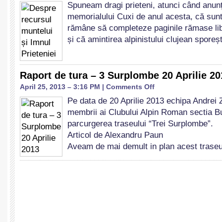
Spuneam dragi prieteni, atunci când anu
recursul
memorialului Cuxi de anul acesta, că sun
muntelui
și
rămâne să completeze paginile rămase libe
Imnul
și că amintirea alpinistului clujean spore
Prieteniei
Raport de tura – 3 Surplombe 20 Aprilie 20
on
April 25, 2013 – 3:16 PM |
Comments Off
Raport
Pe data de 20 Aprilie 2013 echipa Andrei 
de
membrii ai Clubului Alpin Roman sectia Bu
tura
–
parcurgerea traseului “Trei Surplombe”.
3
Articol de Alexandru Paun
Surplombe
Aveam de mai demult in plan acest trase
20
Aprilie
2013