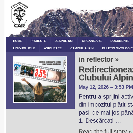
HOME
PROIECTE
DESPRE NOI
ORGANIZARE
DOCUMENTE
LINK-URI UTILE
ASIGURARE
CAMINUL ALPIN
BULETIN NIVOLOGIC
in reflector »
Redirectioneaz
Clubului Alp
May 12, 2026 – 3:53 PM
Pentru a sprijini act
din impozitul plătit 
paşii de mai jos pân
1. Descărcaţi …
Read the full story »