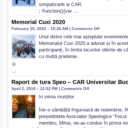
–
simpatizanti ai CAR.
Sucursala
; !function(){var …
București
în
Memorial Cuxi 2020
Piatra
Mare
on
February 20, 2020 – 10:26 AM |
Comments Off
Memorial
Unul dintre cele mai așteptate eveniment
Cuxi
Memorialul Cuxi 2020 a adunat și în aces
2020
participanți, în limita locurilor oferite de
cu multă prietenie.
🌞
…
Raport de tura Speo – CAR Universitar Buc
on
April 2, 2018 – 12:52 PM |
Comments Off
Raport
In inima munților
de
tura
Speo
Într-o sâmbătă friguroasă de noiembrie, 
–
președintele Asociației Speologice ”Focul V
CAR
membru, Mihai, ne-au condus în prima no
Universitar