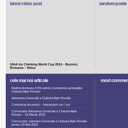
latest video post
random posts
UIAA Ice Climbing World Cup 2014 – Busteni,
Romania – filmul
cele mai noi articole
most commen
Redirectioneaza 3.5% pentru sustinerea activitatilor
Clubului Alpin Roman
Adunarea Generală a Clubului Alpin Român
Comunicat de presă – Interacțiuni om / urs
Convocator Adunarea Generala a Clubului Alpin
Roman – 15 Martie 2025
Convocator: Adunare Generala a Clubului Alpin Român
pentru 29 Mai 2024