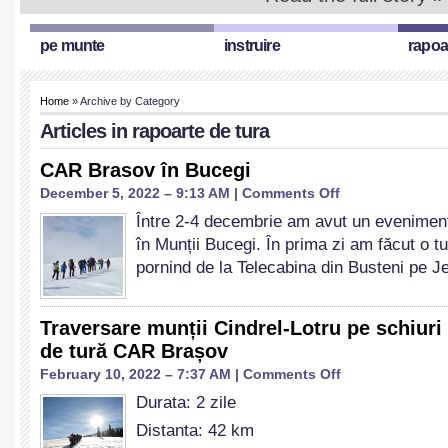
pe munte
instruire
rapoa
Home
» Archive by Category
Articles in
rapoarte de tura
CAR Brasov în Bucegi
on
December 5, 2022 – 9:13 AM |
Comments Off
CAR
Între 2-4 decembrie am avut un evenime
Brasov
în Munții Bucegi. În prima zi am făcut o 
în
Bucegi
pornind de la Telecabina din Busteni pe Je
Traversare munții Cindrel-Lotru pe schiuri
de tură CAR Brașov
on
February 10, 2022 – 7:37 AM |
Comments Off
Traversare
Durata: 2 zile
munții
Cindrel-
Distanta: 42 km
Lotru