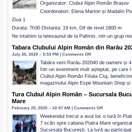
Organizator: Clubul Alpin Român Brașov
pe
schiuri
Coordonatori: Elena Marton și Madalin P
de
Ziua 1
tură
–
Durata: 7h30 Distanta: 19 km, Dif de nivel 1800 m
Raport
Ne intalnim la telesaunul de la Paltinis, intr-un grup r
de
tură
Tabara Clubului Alpin Român din Rarău 20
CAR
Brașov
on
July 30, 2020 – 5:53 PM |
Comments Off
Tabara
Tabăra verii Rarău 202040 de oameni și 4 
Clubului
într-un eveniment mult așteptat, pe care 
Alpin
Român
Clubul Alpin Român Filiala Cluj, beneficiin
din
magazinului Alpin Expe Mountain Shop și
Rarău
2020
Tura Clubul Alpin Român – Sucursala Bucur
Mare
on
February 20, 2020 – 10:47 AM |
Comments Off
Tura
Weekendul trecut a avut loc o tură în Pia
Clubul
7 scări spre cabana Piatra Mare organiz
Alpin
Român
Sucursala București. La tură au participa