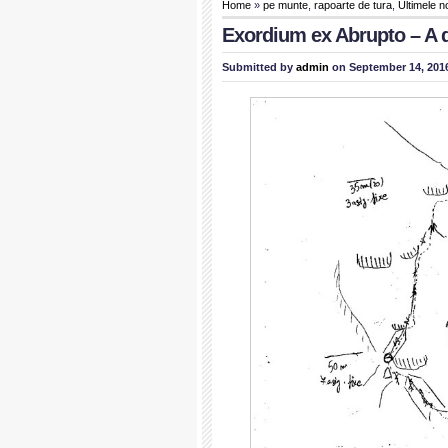
Home
»
pe munte
,
rapoarte de tura
,
Ultimele n
Exordium ex Abrupto – A d
Submitted by
admin
on September 14, 2016