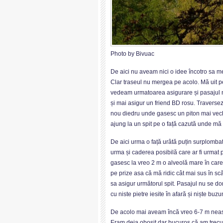
Photo by Bivuac
De aici nu aveam nici o idee încotro sa m
Clar traseul nu mergea pe acolo. Mă uit pe
vedeam urmatoarea asigurare și pasajul nu
și mai asigur un friend BD rosu. Traversez
nou diedru unde gasesc un piton mai vechi
ajung la un spit pe o față cazută unde mă
De aici urma o față urâtă puțin surplomba
urma și caderea posibilă care ar fi urmat 
gasesc la vreo 2 m o alveolă mare în care 
pe prize asa că mă ridic cât mai sus în sc
sa asigur următorul spit. Pasajul nu se d
cu niste pietre iesite în afară și niște bu
De acolo mai aveam încă vreo 6-7 m neasi
Eram deja obosit dar bucuros că am trecut