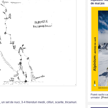
de mai jos
Puteti rasfoi c
urmator:
[Prev
 set de nuci, 3-4 frienduri medii, clifuri, scarite, tricamuri.