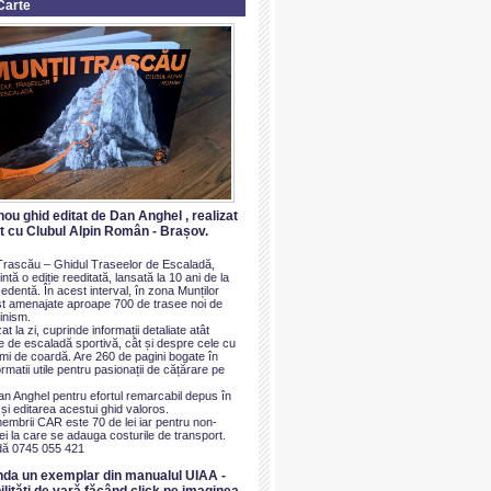
Carte
nou ghid editat de Dan Anghel , realizat
at cu Clubul Alpin Român - Brașov.
i Trascău – Ghidul Traseelor de Escaladă,
ntă o ediție reeditată, lansată la 10 ani de la
dentă. În acest interval, în zona Munților
t amenajate aproape 700 de trasee noi de
inism.
at la zi, cuprinde informații detaliate atât
e de escaladă sportivă, cât și despre cele cu
imi de coardă. Are 260 de pagini bogate în
ormatii utile pentru pasionații de cățărare pe
an Anghel pentru efortul remarcabil depus în
i editarea acestui ghid valoros.
membrii CAR este 70 de lei iar pentru non-
i la care se adauga costurile de transport.
ă 0745 055 421
nda un exemplar din manualul UIAA -
ilităti de vară făcând click pe imaginea