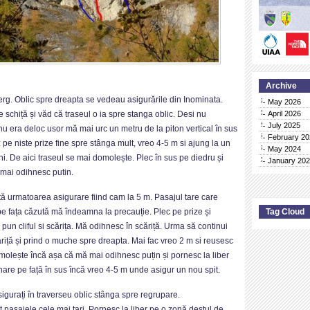
Archive
erg. Oblic spre dreapta se vedeau asigurările din Inominata.
May 2026
April 2026
 schiță și văd că traseul o ia spre stanga oblic. Desi nu
July 2025
 era deloc usor mă mai urc un metru de la piton vertical în sus
February 20
 pe niste prize fine spre stânga mult, vreo 4-5 m si ajung la un
May 2024
. De aici traseul se mai domolește. Plec în sus pe diedru și
January 20
 mai odihnesc putin.
tă urmatoarea asigurare fiind cam la 5 m. Pasajul tare care
Tag Cloud
pe fața căzută mă îndeamna la precauție. Plec pe prize și
pun cliful si scărița. Mă odihnesc în scăriță. Urma să continui
ăriță și prind o muche spre dreapta. Mai fac vreo 2 m si reusesc
omolește încă așa că mă mai odihnesc puțin și pornesc la liber
zunare pe față în sus încă vreo 4-5 m unde asigur un nou spit.
gurați în traverseu oblic stânga spre regrupare.
 pasajele cele mai tari. Pornesc la liber pe o zonă destul de