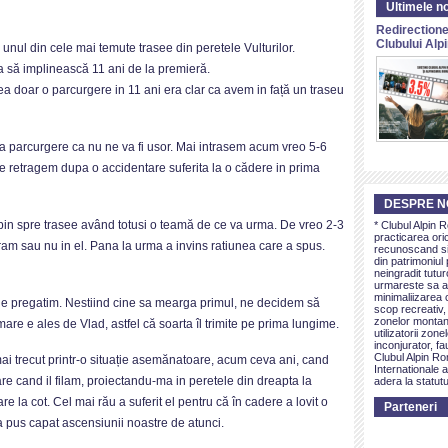
Ultimele no
Redirectione
Clubului Al
nul din cele mai temute trasee din peretele Vulturilor.
 să implinească 11 ani de la premieră.
vea doar o parcurgere in 11 ani era clar ca avem in față un traseu
ma parcurgere ca nu ne va fi usor. Mai intrasem acum vreo 5-6
e retragem dupa o accidentare suferita la o cădere in prima
DESPRE N
pin spre trasee având totusi o teamă de ce va urma. De vreo 2-3
* Clubul Alpin 
practicarea ori
ram sau nu in el. Pana la urma a invins ratiunea care a spus.
recunoscand si 
din patrimoniul 
neingradit tutur
urmareste sa as
minimaliizarea c
 ne pregatim. Nestiind cine sa mearga primul, ne decidem să
scop recreativ,
zonelor montan
are e ales de Vlad, astfel că soarta îl trimite pe prima lungime.
utilizatorii zon
inconjurator, fa
Clubul Alpin Ro
ai trecut printr-o situație asemănatoare, acum ceva ani, cand
Internationale a
re cand il filam, proiectandu-ma in peretele din dreapta la
adera la statutu
e la cot. Cel mai rău a suferit el pentru că în cadere a lovit o
Parteneri
a pus capat ascensiunii noastre de atunci.