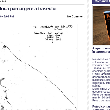
Comanda 
outati
oua parcurgere a traseului
 – 6:09 PM
No Comment
A apărut un 
în parteneri
Intitulat Munți
volumul reprezi
versiunea prece
Trascău au fos
escaladă și alp
Ghidul, actualiz
despre traseel
mai multe lung
conținut cu inf
stâncă.
Mulțumim lui D
documentarea ș
Pretul pentru 
membri 80 de le
Pentru comand
Puteti coma
Alpinism: Ab