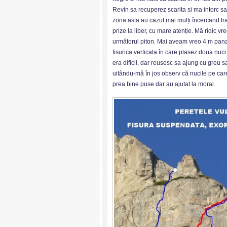
Revin sa recuperez scarita si ma intorc sa
zona asta au cazut mai mulți încercand tra
prize la liber, cu mare atenție. Mă ridic 
următorul piton. Mai aveam vreo 4 m pana a
fisurica verticala în care plasez doua nuc
era dificil, dar reusesc sa ajung cu greu sa
uitându-mă în jos observ că nucile pe care
prea bine puse dar au ajutat la moral.