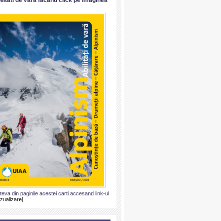
ateva din paginile acestei carti accesand link-ul
izualizare]