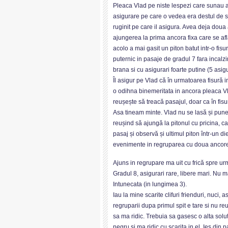
Pleaca Vlad pe niste lespezi care sunau a
asigurare pe care o vedea era destul de s
ruginit pe care il asigura. Avea deja doua a
ajungerea la prima ancora fixa care se af
acolo a mai gasit un piton batut intr-o fi
puternic in pasaje de gradul 7 fara incalzir
brana si cu asigurari foarte putine (5 asig
Îl asigur pe Vlad că în urmatoarea fisură 
o odihna binemeritata in ancora pleaca Vla
reușește să treacă pasajul, doar ca în fisu
Asa tineam minte. Vlad nu se lasă și pune 
reușind să ajungă la pitonul cu pricina, c
pasaj și observă și ultimul piton într-un 
evenimente in regruparea cu doua ancore 
Ajuns in regrupare ma uit cu frică spre u
Gradul 8, asigurari rare, libere mari. Nu 
Intunecata (in lungimea 3).
Iau la mine scarite clifuri frienduri, nuci,
regruparii dupa primul spit e tare si nu reus
sa ma ridic. Trebuia sa gasesc o alta sol
negru si ma ridic cu scarita in el. Ies din