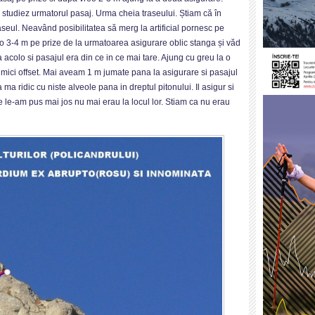
 studiez urmatorul pasaj. Urma cheia traseului. Știam că în
seul. Neavând posibilitatea să merg la artificial pornesc pe
vreo 3-4 m pe prize de la urmatoarea asigurare oblic stanga și văd
colo si pasajul era din ce in ce mai tare. Ajung cu greu la o
i mici offset. Mai aveam 1 m jumate pana la asigurare si pasajul
 ma ridic cu niste alveole pana in dreptul pitonului. Il asigur si
 le-am pus mai jos nu mai erau la locul lor. Stiam ca nu erau