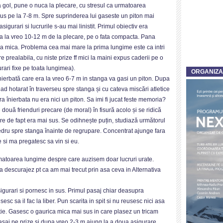
 gol, pune o nuca la plecare, cu stresul ca urmatoarea
us pe la 7-8 m. Spre suprinderea lui gaseste un piton mai
sigurari si lucrurile s-au mai linistit. Primul obiectiv era
la la vreo 10-12 m de la plecare, pe o fata compacta. Pana
sura mica. Problema cea mai mare la prima lungime este ca intri
e prealabila, cu niste prize ff mici la maini expus caderii pe o
urari fixe pe toata lungimea).
ORGANIZ
inierbată care era la vreo 6-7 m in stanga va gasi un piton. Dupa
d hotarat în traverseu spre stanga și cu cateva miscări atletice
ra înierbata nu era nici un piton. Sa imi fi jucat feste memoria?
două frienduri precare (de moral) în fisură acolo și se ridică
are de fapt era mai sus. Se odihnește puțin, studiază următorul
diedru spre stanga înainte de regrupare. Concentrat ajunge fara
si ma pregatesc sa vin si eu.
rmatoarea lungime despre care auzisem doar lucruri urate.
ma descurajez pt ca am mai trecut prin asa ceva in Alternativa
 asigurari si pornesc in sus. Primul pasaj chiar deasupra
esc sa il fac la liber. Pun scarita in spit si nu reusesc nici asa
utie. Gasesc o gaurica mica mai sus in care plasez un tricam
 pasaj pe prize si dupa vreo 2-3 m ajung la a doua asigurare.