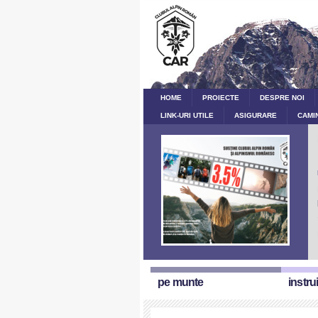
HOME
PROIECTE
DESPRE NOI
LINK-URI UTILE
ASIGURARE
CAMI
pe munte
instru