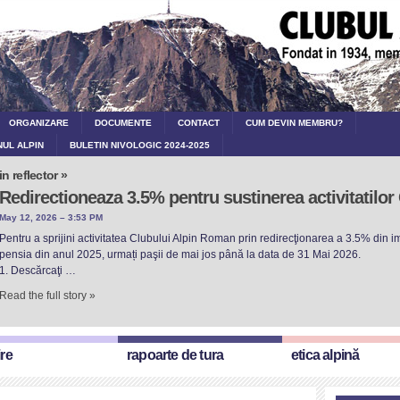
ORGANIZARE
DOCUMENTE
CONTACT
CUM DEVIN MEMBRU?
NUL ALPIN
BULETIN NIVOLOGIC 2024-2025
in reflector »
Redirectioneaza 3.5% pentru sustinerea activitatilo
May 12, 2026 – 3:53 PM
Pentru a sprijini activitatea Clubului Alpin Roman prin redirecţionarea a 3.5% din imp
pensia din anul 2025, urmați paşii de mai jos până la data de 31 Mai 2026.
1. Descărcaţi …
Read the full story »
ire
rapoarte de tura
etica alpină