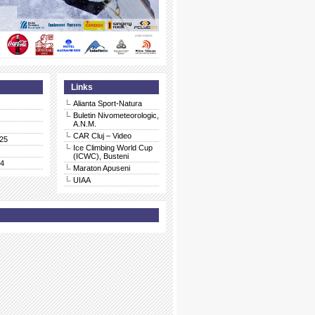
Links
Alianta Sport-Natura
Buletin Nivometeorologic,
A.N.M.
CAR Cluj – Video
25
Ice Climbing World Cup
(ICWC), Busteni
24
Maraton Apuseni
UIAA