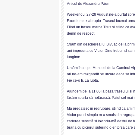
Articol de Alexandru Păun
Weekendul 27-28 August ne-a purtat spre u
Exordium ex abrupto. Traseul tocmai urma
Fiind un traseu marca Titus si stiind ca a
demn de respect.
Stiam din descrierea lui Bivuac de la pri
ani impreuna cu Victor Dinu trebuind sa n
lungime.
Urcăm încet pe Munticel de la Caminul Al
ori ne-am razgandit pe urcare daca sa int
Fie ce-o fi. La lupta.
Ajungem pe la 11.00 la baza traseului si
lăsăm soarta să hotărască. Paiul cel mai m
Ma pregatesc în regrupare, stiind că am m
Victor pur si simplu m-a smuls din regrupa
caderea suferită și lovindu-mă destul de tar
brană cu piciorul suferind o entorsa care 