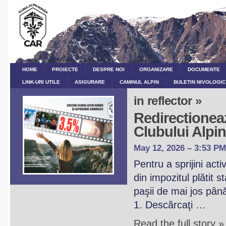
HOME
PROIECTE
DESPRE NOI
ORGANIZARE
DOCUMENTE
LINK-URI UTILE
ASIGURARE
CAMINUL ALPIN
BULETIN NIVOLOGIC
in reflector »
Redirectioneaz
Clubului Alp
May 12, 2026 – 3:53 PM
Pentru a sprijini act
din impozitul plătit 
paşii de mai jos pân
1. Descărcaţi …
Read the full story »