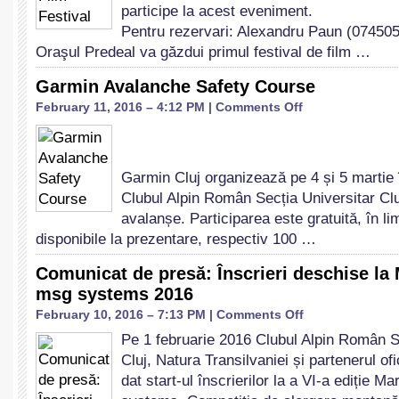
participe la acest eveniment.
Pentru rezervari: Alexandru Paun (07450
Oraşul Predeal va găzdui primul festival de film …
Garmin Avalanche Safety Course
on
February 11, 2016 – 4:12 PM |
Comments Off
Garmin
Avalanche
Safety
Course
Garmin Cluj organizează pe 4 și 5 martie 
Clubul Alpin Român Secția Universitar Cl
avalanșe. Participarea este gratuită, în lim
disponibile la prezentare, respectiv 100 …
Comunicat de presă: Înscrieri deschise la
msg systems 2016
on
February 10, 2016 – 7:13 PM |
Comments Off
Comunicat
Pe 1 februarie 2016 Clubul Alpin Român S
de
Cluj, Natura Transilvaniei și partenerul o
presă:
Înscrieri
dat start-ul înscrierilor la a VI-a ediție 
deschise