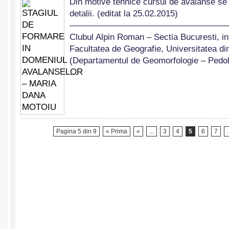
Din motive tehnice cursul de avalanse s
DE
detalii. (editat la 25.02.2015)
FORMARE
IN
——————————————————
DOMENIUL
Clubul Alpin Roman – Sectia Bucuresti, in
AVALANSELOR
Facultatea de Geografie, Universitatea di
–
(Departamentul de Geomorfologie – Pedol
MARIA
DANA
…
MOTOIU
Pagina 5 din 9
« Prima
«
...
3
4
5
6
7
.