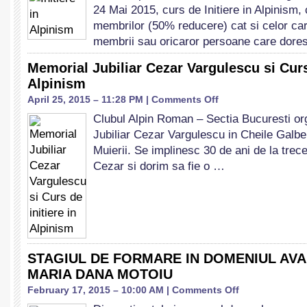
24 Mai 2015, curs de Initiere in Alpinism,
Alpinism
membrilor (50% reducere) cat si celor ca
membrii sau oricaror persoane care dor
Memorial Jubiliar Cezar Vargulescu si Curs 
Alpinism
on
April 25, 2015 – 11:28 PM |
Comments Off
Memorial
Clubul Alpin Roman – Sectia Bucuresti o
Jubiliar
Jubiliar Cezar Vargulescu in Cheile Galbe
Cezar
Vargulescu
Muierii. Se implinesc 30 de ani de la trecer
si
Cezar si dorim sa fie o …
Curs
de
initiere
in
Alpinism
STAGIUL DE FORMARE IN DOMENIUL AV
MARIA DANA MOTOIU
on
February 17, 2015 – 10:00 AM |
Comments Off
STAGIUL