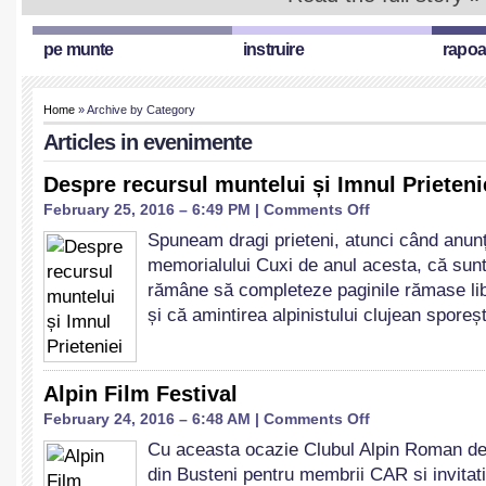
pe munte
instruire
rapoa
Home
» Archive by Category
Articles in
evenimente
Despre recursul muntelui și Imnul Prieteni
on
February 25, 2016 – 6:49 PM |
Comments Off
Despre
Spuneam dragi prieteni, atunci când anu
recursul
memorialului Cuxi de anul acesta, că sun
muntelui
și
rămâne să completeze paginile rămase libe
Imnul
și că amintirea alpinistului clujean spore
Prieteniei
Alpin Film Festival
on
February 24, 2016 – 6:48 AM |
Comments Off
Alpin
Cu aceasta ocazie Clubul Alpin Roman de
Film
din Busteni pentru membrii CAR si invitati
Festival