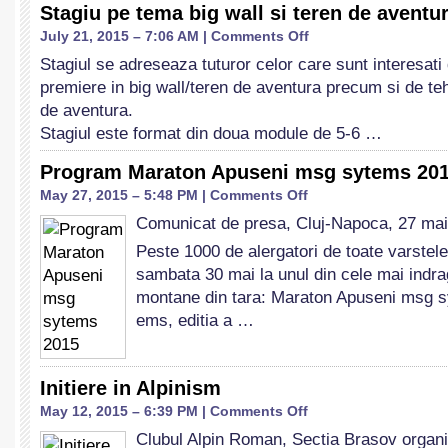
Stagiu pe tema big wall si teren de aventu
on
July 21, 2015 – 7:06 AM |
Comments Off
Stagiu
Stagiul se adreseaza tuturor celor care sunt interesati
pe
premiere in big wall/teren de aventura precum si de tehn
tema
big
de aventura.
wall
Stagiul este format din doua module de 5-6 …
si
teren
Program Maraton Apuseni msg sytems 20
de
on
May 27, 2015 – 5:48 PM |
Comments Off
aventura/Trad
Program
Comunicat de presa, Cluj-Napoca, 27 ma
Maraton
Apuseni
Peste 1000 de alergatori de toate varstele
msg
sambata 30 mai la unul din cele mai indr
sytems
montane din tara: Maraton Apuseni msg s
2015
ems, editia a …
Initiere in Alpinism
on
May 12, 2015 – 6:39 PM |
Comments Off
Initiere
Clubul Alpin Roman, Sectia Brasov organi
in