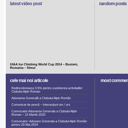
latest video post
random posts
UIAA Ice Climbing World Cup 2014 – Busteni,
Romania – filmul
cele mai noi articole
most commen
Redirectioneaza 3.5% pentru sustinerea activitatilor
Clubului Alpin Roman
Adunarea Generală a Clubului Alpin Român
Comunicat de presă – Interacțiuni om / urs
Convocator Adunarea Generala a Clubului Alpin
Roman – 15 Martie 2025
Convocator: Adunare Generala a Clubului Alpin Român
pentru 29 Mai 2024