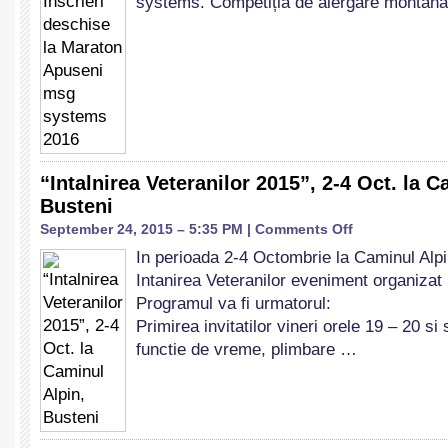
systems. Competiția de alergare montan
la
Maraton
Apuseni
msg
systems
2016
“Intalnirea Veteranilor 2015”, 2-4 Oct. la C
Busteni
on
September 24, 2015 – 5:35 PM |
Comments Off
“Intalnirea
In perioada 2-4 Octombrie la Caminul Alp
Veteranilor
Intanirea Veteranilor eveniment organizat 
2015”,
2-
Programul va fi urmatorul:
4
Primirea invitatilor vineri orele 19 – 20 si
Oct.
functie de vreme, plimbare …
la
Caminul
Alpin,
Busteni