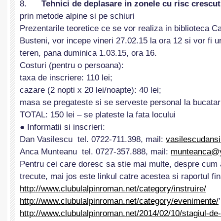
8.
Tehnici de deplasare in zonele cu risc crescu
prin metode alpine si pe schiuri
Prezentarile teoretice ce se vor realiza in biblioteca C
Busteni, vor incepe vineri 27.02.15 la ora 12 si vor fi u
teren, pana duminica 1.03.15, ora 16.
Costuri (pentru o persoana):
taxa de inscriere: 110 lei;
cazare (2 nopti x 20 lei/noapte): 40 lei;
masa se pregateste si se serveste personal la bucatar
TOTAL: 150 lei – se plateste la fata locului
● Informatii si inscrieri:
Dan Vasilescu tel. 0722-711.398, mail:
vasilescudans
Anca Munteanu tel. 0727-357.888, mail:
munteanca@
Pentru cei care doresc sa stie mai multe, despre cum au
trecute, mai jos este linkul catre acestea si raportul fina
http://www.clubulalpinroman.net/category/instruire/
http://www.clubulalpinroman.net/category/evenimente/
’
http://www.clubulalpinroman.net/2014/02/10/stagiul-de