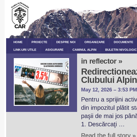
HOME
PROIECTE
DESPRE NOI
ORGANIZARE
DOCUMENTE
LINK-URI UTILE
ASIGURARE
CAMINUL ALPIN
BULETIN NIVOLOGIC
in reflector »
Redirectioneaz
Clubului Alp
May 12, 2026 – 3:53 PM
Pentru a sprijini act
din impozitul plătit 
paşii de mai jos pân
1. Descărcaţi …
Read the full story »