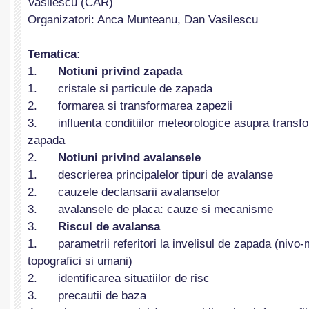
Vasilescu (CAR)
Organizatori: Anca Munteanu, Dan Vasilescu
Tematica:
1.
Notiuni privind zapad
a
1. cristale si particule de zapada
2. formarea si transformarea zapezii
3. influenta conditiilor meteorologice asupra transfor
zapada
2.
Notiuni privind avalansele
1. descrierea principalelor tipuri de avalanse
2. cauzele declansarii avalanselor
3. avalansele de placa: cauze si mecanisme
3.
Riscul de avalansa
1. parametrii referitori la invelisul de zapada (nivo-
topografici si umani)
2. identificarea situatiilor de risc
3. precautii de baza