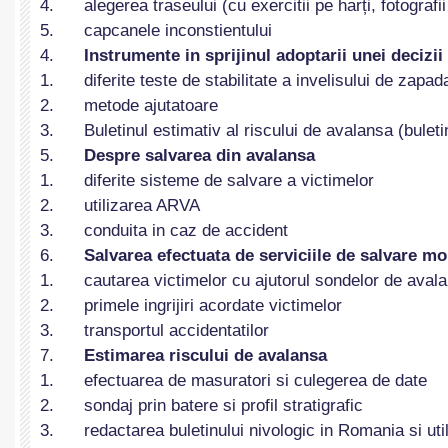
4. alegerea traseului (cu exercitii pe harți, fotografii 
5. capcanele inconstientului
4.
Instrumente in sprijinul adoptarii unei decizii
1. diferite teste de stabilitate a invelisului de zapada
2. metode ajutatoare
3. Buletinul estimativ al riscului de avalansa (buletin
5.
Despre salvarea din avalansa
1. diferite sisteme de salvare a victimelor
2. utilizarea ARVA
3. conduita in caz de accident
6.
Salvarea efectuata de serviciile de salvare m
1. cautarea victimelor cu ajutorul sondelor de aval
2. primele ingrijiri acordate victimelor
3. transportul accidentatilor
7.
Estimarea riscului de avalansa
1. efectuarea de masuratori si culegerea de date
2. sondaj prin batere si profil stratigrafic
3. redactarea buletinului nivologic in Romania si uti