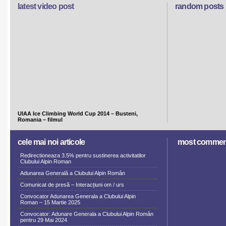
latest video post
random posts
UIAA Ice Climbing World Cup 2014 – Busteni,
Romania – filmul
cele mai noi articole
most commen
Redirectioneaza 3.5% pentru sustinerea activitatilor
Clubului Alpin Roman
Adunarea Generală a Clubului Alpin Român
Comunicat de presă – Interacțiuni om / urs
Convocator Adunarea Generala a Clubului Alpin
Roman – 15 Martie 2025
Convocator: Adunare Generala a Clubului Alpin Român
pentru 29 Mai 2024