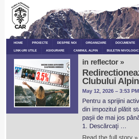
HOME
PROIECTE
DESPRE NOI
ORGANIZARE
DOCUMENTE
LINK-URI UTILE
ASIGURARE
CAMINUL ALPIN
BULETIN NIVOLOGIC
in reflector »
Redirectioneaz
Clubului Alp
May 12, 2026 – 3:53 PM
Pentru a sprijini act
din impozitul plătit 
paşii de mai jos pân
1. Descărcaţi …
Read the full story »