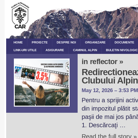
HOME
PROIECTE
DESPRE NOI
ORGANIZARE
DOCUMENTE
LINK-URI UTILE
ASIGURARE
CAMINUL ALPIN
BULETIN NIVOLOGIC
in reflector »
Redirectioneaz
Clubului Alp
May 12, 2026 – 3:53 PM
Pentru a sprijini act
din impozitul plătit 
paşii de mai jos pân
1. Descărcaţi …
Read the full story »