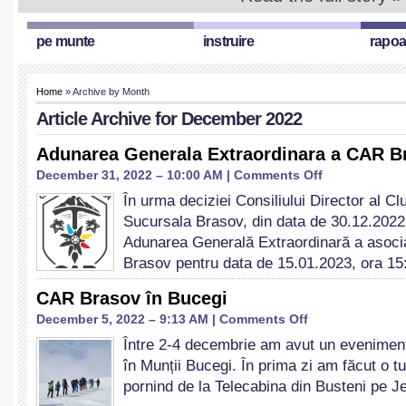
pe munte
instruire
rapoa
Home
» Archive by Month
Article Archive for December 2022
Adunarea Generala Extraordinara a CAR B
on
December 31, 2022 – 10:00 AM |
Comments Off
Adunarea
În urma deciziei Consiliului Director al C
Generala
Sucursala Brasov, din data de 30.12.202
Extraordinara
a
Adunarea Generală Extraordinară a asoci
CAR
Brasov pentru data de 15.01.2023, ora 15
Brasov
CAR Brasov în Bucegi
on
December 5, 2022 – 9:13 AM |
Comments Off
CAR
Între 2-4 decembrie am avut un evenime
Brasov
în Munții Bucegi. În prima zi am făcut o 
în
Bucegi
pornind de la Telecabina din Busteni pe Je