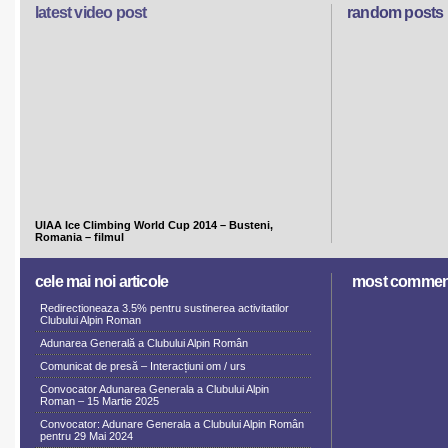
latest video post
random posts
UIAA Ice Climbing World Cup 2014 – Busteni,
Romania – filmul
cele mai noi articole
most commen
Redirectioneaza 3.5% pentru sustinerea activitatilor
Clubului Alpin Roman
Adunarea Generală a Clubului Alpin Român
Comunicat de presă – Interacțiuni om / urs
Convocator Adunarea Generala a Clubului Alpin
Roman – 15 Martie 2025
Convocator: Adunare Generala a Clubului Alpin Român
pentru 29 Mai 2024