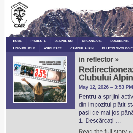
HOME
PROIECTE
DESPRE NOI
ORGANIZARE
DOCUMENTE
LINK-URI UTILE
ASIGURARE
CAMINUL ALPIN
BULETIN NIVOLOGIC
in reflector »
Redirectioneaz
Clubului Alp
May 12, 2026 – 3:53 PM
Pentru a sprijini act
din impozitul plătit 
paşii de mai jos pân
1. Descărcaţi …
Read the full story »