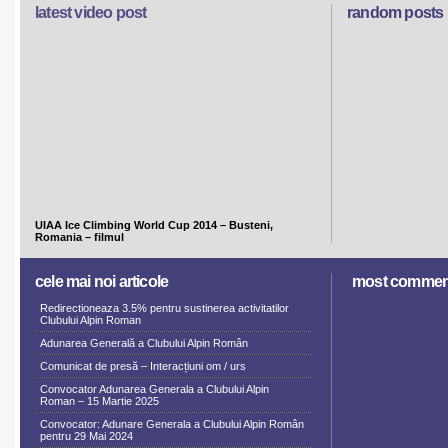
latest video post
random posts
UIAA Ice Climbing World Cup 2014 – Busteni,
Romania – filmul
cele mai noi articole
most commen
Redirectioneaza 3.5% pentru sustinerea activitatilor
Clubului Alpin Roman
Adunarea Generală a Clubului Alpin Român
Comunicat de presă – Interacțiuni om / urs
Convocator Adunarea Generala a Clubului Alpin
Roman – 15 Martie 2025
Convocator: Adunare Generala a Clubului Alpin Român
pentru 29 Mai 2024