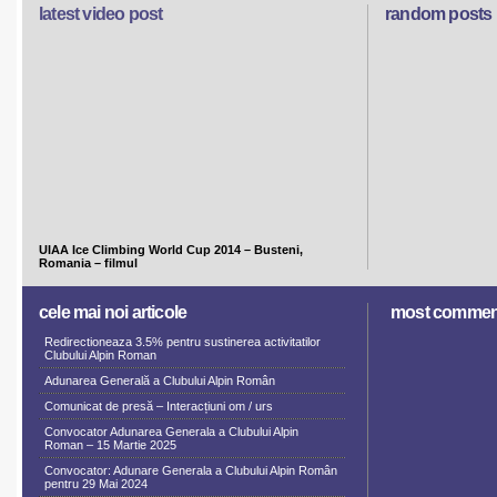
latest video post
random posts
UIAA Ice Climbing World Cup 2014 – Busteni,
Romania – filmul
cele mai noi articole
most commen
Redirectioneaza 3.5% pentru sustinerea activitatilor
Clubului Alpin Roman
Adunarea Generală a Clubului Alpin Român
Comunicat de presă – Interacțiuni om / urs
Convocator Adunarea Generala a Clubului Alpin
Roman – 15 Martie 2025
Convocator: Adunare Generala a Clubului Alpin Român
pentru 29 Mai 2024