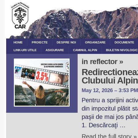
HOME
PROIECTE
DESPRE NOI
ORGANIZARE
DOCUMENTE
LINK-URI UTILE
ASIGURARE
CAMINUL ALPIN
BULETIN NIVOLOGIC
in reflector »
Redirectioneaz
Clubului Alp
May 12, 2026 – 3:53 PM
Pentru a sprijini act
din impozitul plătit 
paşii de mai jos pân
1. Descărcaţi …
Read the full story »