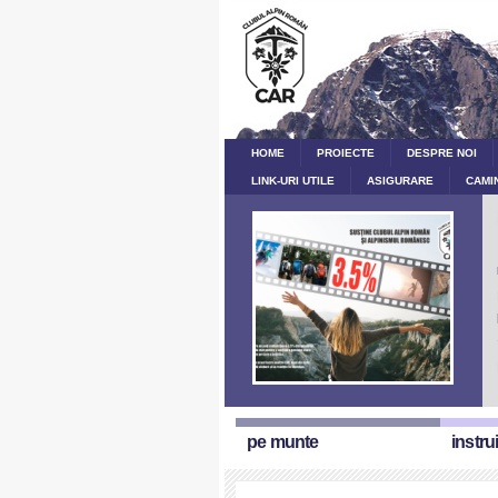
HOME
PROIECTE
DESPRE NOI
LINK-URI UTILE
ASIGURARE
CAMI
pe munte
instru