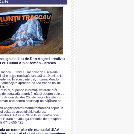
Carte
nou ghid editat de Dan Anghel , realizat
at cu Clubul Alpin Român - Brașov.
i Trascău – Ghidul Traseelor de Escaladă,
ntă o ediție reeditată, lansată la 10 ani de la
dentă. În acest interval, în zona Munților
t amenajate aproape 700 de trasee noi de
inism.
at la zi, cuprinde informații detaliate atât
e de escaladă sportivă, cât și despre cele cu
imi de coardă. Are 260 de pagini bogate în
ormatii utile pentru pasionații de cățărare pe
an Anghel pentru efortul remarcabil depus în
i editarea acestui ghid valoros.
membrii CAR este 70 de lei iar pentru non-
i la care se adauga costurile de transport.
ă 0745 055 421
nda un exemplar din manualul UIAA -
ilităti de vară făcând click pe imaginea