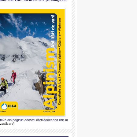
ateva din paginile acestei carti accesand link-ul
izualizare]