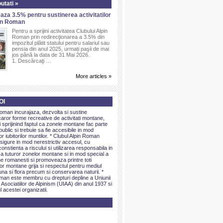
utati »
aza 3.5% pentru sustinerea activitatilor
pin Roman
Pentru a sprijini activitatea Clubului Alpin
Roman prin redirecţionarea a 3.5% din
impozitul plătit statului pentru salariul sau
pensia din anul 2025, urmați paşii de mai
jos până la data de 31 Mai 2026.
1. Descărcaţi …
More articles »
OI
Roman incurajaza, dezvolta si sustine
caror forme recreative de activitati montane,
sprijinind faptul ca zonele montane fac parte
public si trebuie sa fie accesibile in mod
or iubitorilor muntilor. * Clubul Alpin Roman
igure in mod nerestrictiv accesul, cu
onstienta a riscului si utilizarea responsabila in
 a tuturor zonelor montane si in mod special a
e romanesti si promoveaza printre toti
elor montane grija si respectul pentru mediul
una si flora precum si conservarea naturii. *
man este membru cu drepturi depline a Uniunii
 Asociatiilor de Alpinism (UIAA) din anul 1937 si
l acestei organizatii.