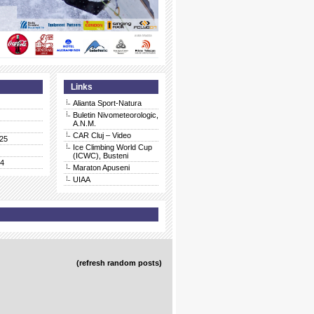
Links
Alianta Sport-Natura
Buletin Nivometeorologic,
A.N.M.
CAR Cluj – Video
25
Ice Climbing World Cup
(ICWC), Busteni
24
Maraton Apuseni
UIAA
(refresh random posts)