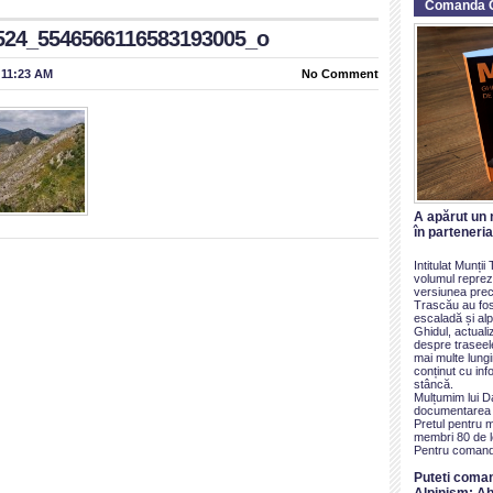
Comanda 
524_5546566116583193005_o
 11:23 AM
No Comment
A apărut un 
în parteneri
Intitulat Munți
volumul reprezi
versiunea prece
Trascău au fos
escaladă și alp
Ghidul, actualiz
despre traseel
mai multe lung
conținut cu inf
stâncă.
Mulțumim lui D
documentarea ș
Pretul pentru 
membri 80 de le
Pentru comand
Puteti coma
Alpinism: Ab