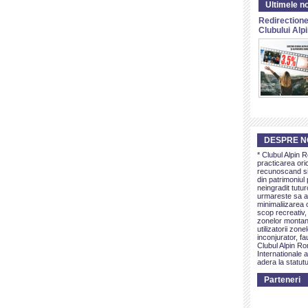
Ultimele no
Redirectione
Clubului Al
DESPRE N
* Clubul Alpin 
practicarea ori
recunoscand si 
din patrimoniul 
neingradit tutur
urmareste sa as
minimaliizarea c
scop recreativ,
zonelor montan
utilizatorii zon
inconjurator, fa
Clubul Alpin Ro
Internationale a
adera la statutu
Parteneri