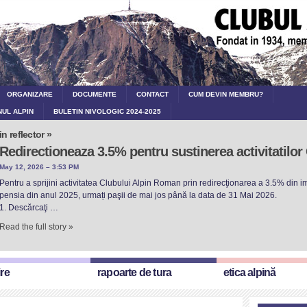
ORGANIZARE
DOCUMENTE
CONTACT
CUM DEVIN MEMBRU?
NUL ALPIN
BULETIN NIVOLOGIC 2024-2025
in reflector »
Redirectioneaza 3.5% pentru sustinerea activitatilo
May 12, 2026 – 3:53 PM
Pentru a sprijini activitatea Clubului Alpin Roman prin redirecţionarea a 3.5% din imp
pensia din anul 2025, urmați paşii de mai jos până la data de 31 Mai 2026.
1. Descărcaţi …
Read the full story »
ire
rapoarte de tura
etica alpină