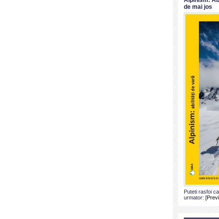
de mai jos
Puteti rasfoi c
urmator:
[Prev