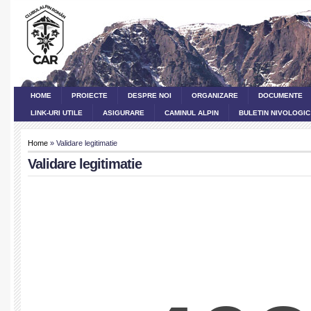
HOME
PROIECTE
DESPRE NOI
ORGANIZARE
DOCUMENTE
LINK-URI UTILE
ASIGURARE
CAMINUL ALPIN
BULETIN NIVOLOGIC
Home
» Validare legitimatie
Validare legitimatie