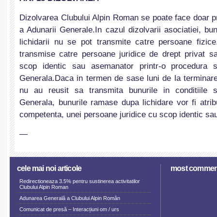
Dizolvarea Clubului Alpin Roman se poate face doar p
a Adunarii Generale.In cazul dizolvarii asociatiei, b
lichidarii nu se pot transmite catre persoane fizice
transmise catre persoane juridice de drept privat s
scop identic sau asemanator printr-o procedura s
Generala.Daca in termen de sase luni de la terminarea l
nu au reusit sa transmita bunurile in conditiile s
Generala, bunurile ramase dupa lichidare vor fi atrib
competenta, unei persoane juridice cu scop identic sa
—
cele mai noi articole
most commen
Redirectioneaza 3.5% pentru sustinerea activitatilor
Clubului Alpin Roman
Adunarea Generală a Clubului Alpin Român
Comunicat de presă – Interacțiuni om / urs