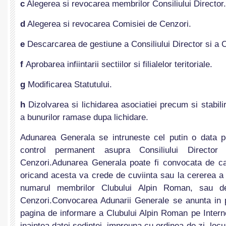
c
Alegerea si revocarea membrilor Consiliului Director.
d
Alegerea si revocarea Comisiei de Cenzori.
e
Descarcarea de gestiune a Consiliului Director si a 
f
Aprobarea infiintarii sectiilor si filialelor teritoriale.
g
Modificarea Statutului.
h
Dizolvarea si lichidarea asociatiei precum si stabilir
a bunurilor ramase dupa lichidare.
Adunarea Generala se intruneste cel putin o data p
control permanent asupra Consiliului Directo
Cenzori.Adunarea Generala poate fi convocata de cat
oricand acesta va crede de cuviinta sau la cererea a 
numarul membrilor Clubului Alpin Roman, sau d
Cenzori.Convocarea Adunarii Generale se anunta in p
pagina de informare a Clubului Alpin Roman pe Interne
inaintea datei sedintei, impreuna cu ordinea de zi, locul