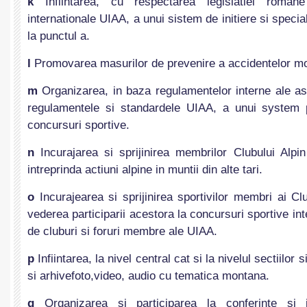
k
Infiintarea, cu respectarea legislatiei roman
internationale UIAA, a unui sistem de initiere si special
la punctul a.
l
Promovarea masurilor de prevenire a accidentelor m
m
Organizarea, in baza regulamentelor interne ale as
regulamentele si standardele UIAA, a unui system pr
concursuri sportive.
n
Incurajarea si sprijinirea membrilor Clubului Al
intreprinda actiuni alpine in muntii din alte tari.
o
Incurajearea si sprijinirea sportivilor membri ai C
vederea participarii acestora la concursuri sportive in
de cluburi si foruri membre ale UIAA.
p
Infiintarea, la nivel central cat si la nivelul sectiilor si
si arhivefoto,video, audio cu tematica montana.
q
Organizarea si participarea la conferinte si in