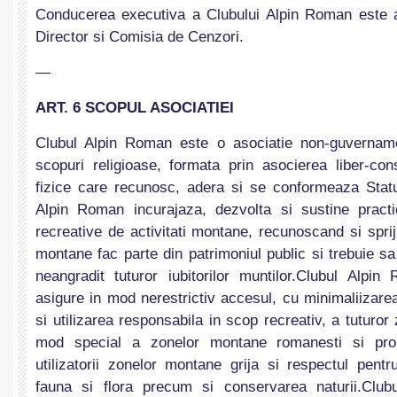
Conducerea executiva a Clubului Alpin Roman este a
Director si Comisia de Cenzori.
—
ART. 6 SCOPUL ASOCIATIEI
Clubul Alpin Roman este o asociatie non-guvernamen
scopuri religioase, formata prin asocierea liber-con
fizice care recunosc, adera si se conformeaza Statut
Alpin Roman incurajaza, dezvolta si sustine practi
recreative de activitati montane, recunoscand si sprij
montane fac parte din patrimoniul public si trebuie sa
neangradit tuturor iubitorilor muntilor.Clubul Alp
asigure in mod nerestrictiv accesul, cu minimaliizarea
si utilizarea responsabila in scop recreativ, a tuturor
mod special a zonelor montane romanesti si prom
utilizatorii zonelor montane grija si respectul pentr
fauna si flora precum si conservarea naturii.Clu