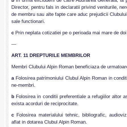
b
In urma excluderii de catre Adunarea Generala, la 
Director, pentru fals in declaratii privind veniturile, ne
de membru sau alte fapte care aduc prejudicii Clubulu
sale functionari.
c
Prin neplata cotizatiei pe o perioada mai mare de doi
—
ART. 11 DREPTURILE MEMBRILOR
Membri Clubului Alpin Roman beneficiaza de urmatoare
a
Folosirea patrimoniului Clubul Alpin Roman in conditi
ne-membri.
b
Folosirea in conditii preferentiale a refugiilor altor a
exista acorduri de reciprocitate.
c
Folosirea materialului tehnic, bibliografic, audiovi
aflat in dotarea Clubul Alpin Roman.