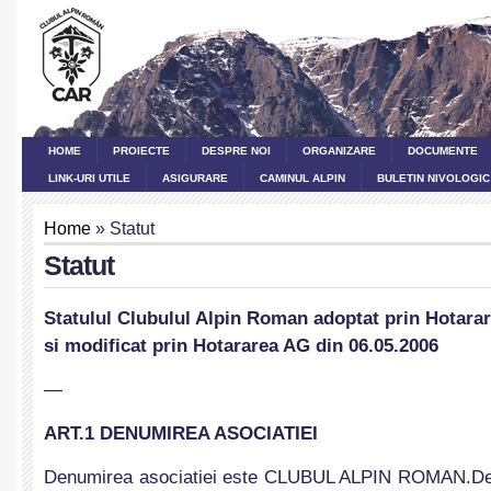
HOME
PROIECTE
DESPRE NOI
ORGANIZARE
DOCUMENTE
LINK-URI UTILE
ASIGURARE
CAMINUL ALPIN
BULETIN NIVOLOGIC
Home
» Statut
Statut
Statulul Clubulul Alpin Roman adoptat prin Hotarar
si modificat prin Hotararea AG din 06.05.2006
—
ART.1 DENUMIREA ASOCIATIEI
Denumirea asociatiei este CLUBUL ALPIN ROMAN.Den