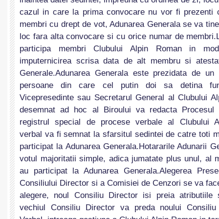
cazul in care la prima convocare nu vor fi prezenti 
membri cu drept de vot, Adunarea Generala se va tine
loc fara alta convocare si cu orice numar de membri
participa membri Clubului Alpin Roman in mod
imputernicirea scrisa data de alt membru si atesta
Generale.Adunarea Generala este prezidata de un B
persoane din care cel putin doi sa detina funct
Vicepresedinte sau Secretarul General al Clubului A
desemnat ad hoc al Biroului va redacta Procesul V
registrul special de procese verbale al Clubului 
verbal va fi semnat la sfarsitul sedintei de catre toti
participat la Adunarea Generala.Hotararile Adunarii Ge
votul majoritatii simple, adica jumatate plus unul, al 
au participat la Adunarea Generala.Alegerea Presed
Consiliului Director si a Comisiei de Cenzori se va fac
alegere, noul Consiliu Director isi preia atributiile 
vechiul Consiliu Director va preda noului Consiliu