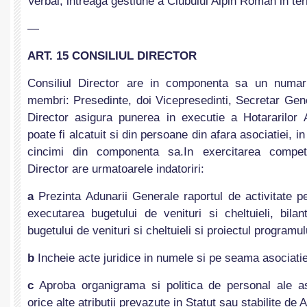
Verbal, intreaga gestiune a Clubului Alpin Roman in te
—
ART. 15 CONSILIUL DIRECTOR
Consiliul Director are in componenta sa un numa
membri: Presedinte, doi Vicepresedinti, Secretar Gen
Director asigura punerea in executie a Hotararilor 
poate fi alcatuit si din persoane din afara asociatiei, i
cincimi din componenta sa.In exercitarea compete
Director are urmatoarele indatoriri:
a
Prezinta Adunarii Generale raportul de activitate p
executarea bugetului de venituri si cheltuieli, bilant
bugetului de venituri si cheltuieli si proiectul programul
b
Incheie acte juridice in numele si pe seama asociatie
c
Aproba organigrama si politica de personal ale aso
orice alte atributii prevazute in Statut sau stabilite d