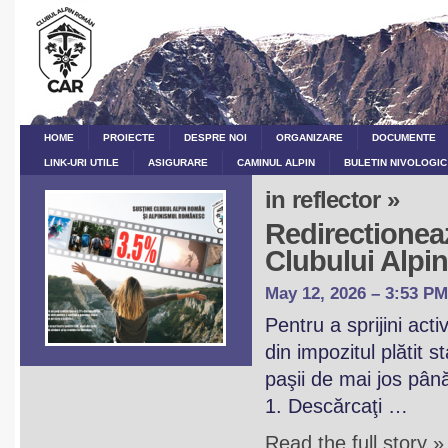
HOME
PROIECTE
DESPRE NOI
ORGANIZARE
DOCUMENTE
LINK-URI UTILE
ASIGURARE
CAMINUL ALPIN
BULETIN NIVOLOGIC
in reflector »
Redirectioneaz
Clubului Alp
May 12, 2026 – 3:53 PM
Pentru a sprijini act
din impozitul plătit 
paşii de mai jos pân
1. Descărcaţi …
Read the full story »