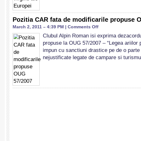
Pozitia CAR fata de modificarile propuse
on
March 2, 2011 – 4:39 PM |
Comments Off
Pozitia
Clubul Alpin Roman isi exprima dezacordul
CAR
propuse la OUG 57/2007 – “Legea ariilor p
fata
de
impun cu sanctiuni drastice pe de o parte i
modificarile
nejustificate legate de campare si turism
propuse
OUG
57/2007