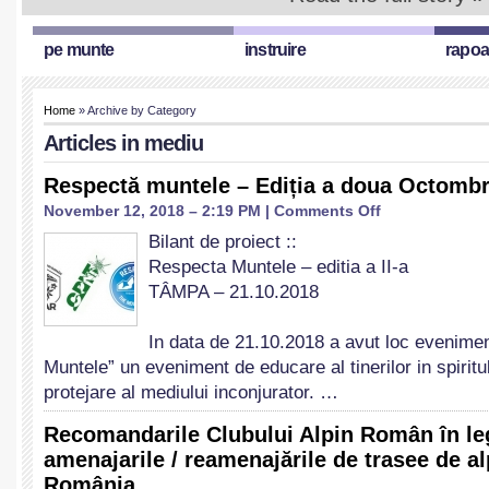
pe munte
instruire
rapoa
Home
» Archive by Category
Articles in
mediu
Respectă muntele – Ediția a doua Octombr
on
November 12, 2018 – 2:19 PM |
Comments Off
Respectă
Bilant de proiect ::
muntele
Respecta Muntele – editia a II-a
–
Ediția
TÂMPA – 21.10.2018
a
doua
In data de 21.10.2018 a avut loc evenime
Octombrie
Muntele” un eveniment de educare al tinerilor in spiritu
2018
protejare al mediului inconjurator. …
Recomandarile Clubului Alpin Român în le
amenajarile / reamenajările de trasee de a
România