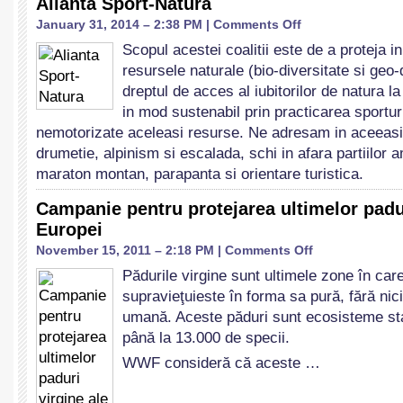
Alianta Sport-Natura
on
January 31, 2014 – 2:38 PM |
Comments Off
Alianta
Scopul acestei coalitii este de a proteja i
Sport-
resursele naturale (bio-diversitate si geo-d
Natura
dreptul de acces al iubitorilor de natura l
in mod sustenabil prin practicarea sporturi
nemotorizate aceleasi resurse. Ne adresam in aceeasi 
drumetie, alpinism si escalada, schi in afara partiilor 
maraton montan, parapanta si orientare turistica.
Campanie pentru protejarea ultimelor padur
Europei
on
November 15, 2011 – 2:18 PM |
Comments Off
Campanie
Pădurile virgine sunt ultimele zone în car
pentru
supravieţuieste în forma sa pură, fără nici
protejarea
ultimelor
umană. Aceste păduri sunt ecosisteme stab
paduri
până la 13.000 de specii.
virgine
WWF consideră că aceste …
ale
Europei