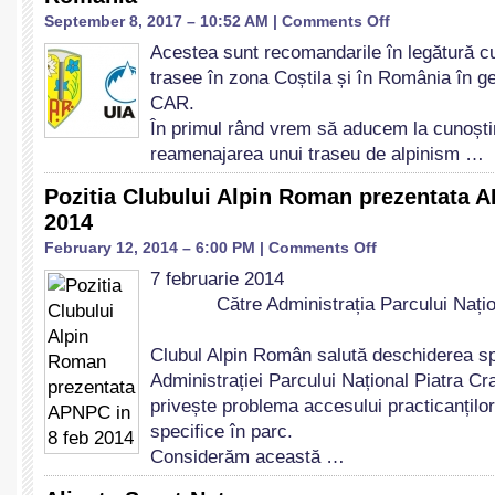
on
September 8, 2017 – 10:52 AM |
Comments Off
Recomandarile
Acestea sunt recomandarile în legătură c
Clubului
trasee în zona Coștila și în România în ge
Alpin
Român
CAR.
în
În primul rând vrem să aducem la cunoștin
legătură
reamenajarea unui traseu de alpinism …
cu
amenajarile
Pozitia Clubului Alpin Roman prezentata A
/
2014
reamenajările
de
on
February 12, 2014 – 6:00 PM |
Comments Off
trasee
Pozitia
7 februarie 2014
de
Clubului
alpinism
Către Administrația Parcului Național
Alpin
în
Roman
România
prezentata
Clubul Alpin Român salută deschiderea sp
APNPC
Administrației Parcului Național Piatra Cra
in
privește problema accesului practicanților 
8
feb
specifice în parc.
2014
Considerăm această …