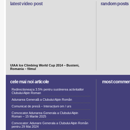
latest video post
random posts
UIAA Ice Climbing World Cup 2014 – Busteni,
Romania – filmul
cele mai noi articole
most commen
Redirectioneaza 3.5% pentru sustinerea activitatilor
Clubului Alpin Roman
Adunarea Generală a Clubului Alpin Român
Comunicat de presă – Interacțiuni om / urs
Convocator Adunarea Generala a Clubului Alpin
Roman – 15 Martie 2025
Convocator: Adunare Generala a Clubului Alpin Român
pentru 29 Mai 2024