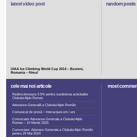
latest video post
random posts
UIAA Ice Climbing World Cup 2014 – Busteni,
Romania – filmul
cele mai noi articole
most commen
Redirectioneaza 3.5% pentru sustinerea activitatilor
Clubului Alpin Roman
Adunarea Generală a Clubului Alpin Român
Comunicat de presă – Interacțiuni om / urs
Convocator Adunarea Generala a Clubului Alpin
Roman – 15 Martie 2025
Convocator: Adunare Generala a Clubului Alpin Român
pentru 29 Mai 2024