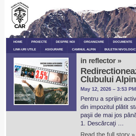
HOME
PROIECTE
DESPRE NOI
ORGANIZARE
DOCUMENTE
LINK-URI UTILE
ASIGURARE
CAMINUL ALPIN
BULETIN NIVOLOGIC
in reflector »
Redirectioneaz
Clubului Alp
May 12, 2026 – 3:53 PM
Pentru a sprijini act
din impozitul plătit 
paşii de mai jos pân
1. Descărcaţi …
Read the full story »