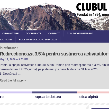
ORGANIZARE
DOCUMENTE
CONTACT
CUM DEVIN MEMBRU?
NUL ALPIN
BULETIN NIVOLOGIC 2024-2025
in reflector »
Redirectioneaza 3.5% pentru sustinerea activitatilo
May 12, 2026 – 3:53 PM
Pentru a sprijini activitatea Clubului Alpin Roman prin redirecţionarea a 3.5% din imp
pensia din anul 2025, urmați paşii de mai jos până la data de 31 Mai 2026.
1. Descărcaţi …
Read the full story »
ire
rapoarte de tura
etica alpină