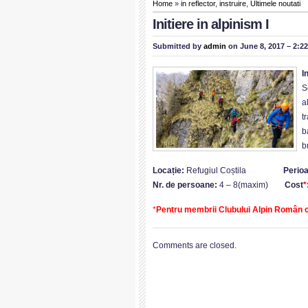
Home
»
in reflector
,
instruire
,
Ultimele noutati
Initiere in alpinism I
Submitted by
admin
on June 8, 2017 – 2:2
I
S
a
t
b
b
Loca
ț
ie:
Refugiul Coștila
Perio
Nr. de persoane:
4 – 8(maxim)
Cost
*
*
Pentru membrii Clubului Alpin Român c
Comments are closed.