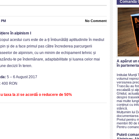
Comanda 
2 PM
No Comment
nițiere în alpinism I
copul acestui curs este de a-ți îmbunătăți aptitudinile în mediul
lpin și de a face primul pas către încrederea parcurgerii
raseelor de alpinism, cu un minim de echipament tehnic și
azându-te pe îndemânare, adaptabilitate și luarea celor mai
A apărut un 
în parteneri
une decizii în teren.
Intitulat Munți
ada:
5 – 6 August 2017
volumul reprezi
versiunea prece
:
400 RON
Trascău au fos
escaladă și alp
Ghidul, actualiz
u taxa la zi se acordă o reducere de 50%
despre traseel
mai multe lung
conținut cu inf
stâncă.
Mulțumim lui D
documentarea ș
Pretul pentru 
membri 80 de le
Pentru comand
Puteti coma
Alpinism: Ab