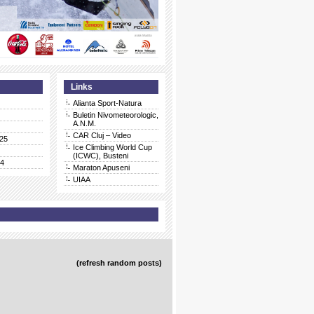
Links
Alianta Sport-Natura
Buletin Nivometeorologic,
A.N.M.
CAR Cluj – Video
25
Ice Climbing World Cup
(ICWC), Busteni
24
Maraton Apuseni
UIAA
(refresh random posts)