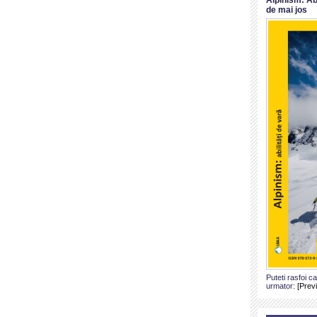
de mai jos
Puteti rasfoi c
urmator:
[Prev