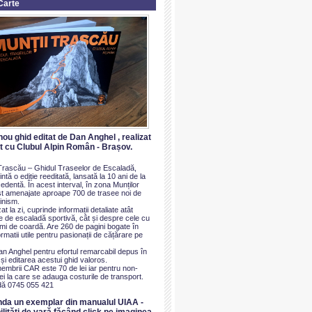
Carte
nou ghid editat de Dan Anghel , realizat
at cu Clubul Alpin Român - Brașov.
i Trascău – Ghidul Traseelor de Escaladă,
ntă o ediție reeditată, lansată la 10 ani de la
dentă. În acest interval, în zona Munților
t amenajate aproape 700 de trasee noi de
inism.
at la zi, cuprinde informații detaliate atât
e de escaladă sportivă, cât și despre cele cu
imi de coardă. Are 260 de pagini bogate în
ormatii utile pentru pasionații de cățărare pe
an Anghel pentru efortul remarcabil depus în
i editarea acestui ghid valoros.
membrii CAR este 70 de lei iar pentru non-
i la care se adauga costurile de transport.
ă 0745 055 421
nda un exemplar din manualul UIAA -
ilităti de vară făcând click pe imaginea