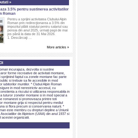
utati »
aza 3.5% pentru sustinerea activitatilor
pin Roman
Pentru a sprijini activitatea Clubului Alpin
Roman prin redirecţionarea a 3.5% din
impozitul plătit statului pentru salariul sau
pensia din anul 2025, urmați paşii de mai
jos până la data de 31 Mai 2026.
1. Descărcaţi …
More articles »
OI
Roman incurajaza, dezvolta si sustine
caror forme recreative de activitati montane,
sprijinind faptul ca zonele montane fac parte
public si trebuie sa fie accesibile in mod
or iubitorilor muntilor. * Clubul Alpin Roman
igure in mod nerestrictiv accesul, cu
onstienta a riscului si utilizarea responsabila in
 a tuturor zonelor montane si in mod special a
e romanesti si promoveaza printre toti
elor montane grija si respectul pentru mediul
una si flora precum si conservarea naturii. *
man este membru cu drepturi depline a Uniunii
 Asociatiilor de Alpinism (UIAA) din anul 1937 si
l acestei organizatii.