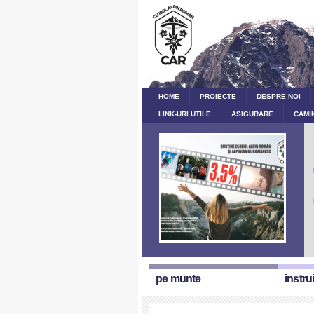
HOME
PROIECTE
DESPRE NOI
LINK-URI UTILE
ASIGURARE
CAMI
pe munte
instru