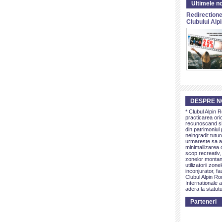
Ultimele no
Redirectione
Clubului Al
DESPRE N
* Clubul Alpin 
practicarea ori
recunoscand si 
din patrimoniul 
neingradit tutur
urmareste sa as
minimaliizarea c
scop recreativ,
zonelor montan
utilizatorii zon
inconjurator, fa
Clubul Alpin Ro
Internationale a
adera la statutu
Parteneri