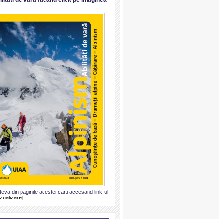
ateva din paginile acestei carti accesand link-ul
izualizare]