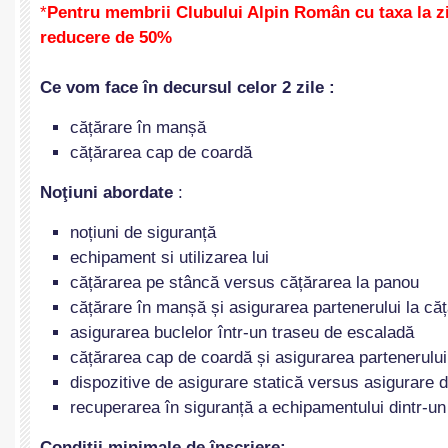
*
Pentru membrii Clubului Alpin Român cu taxa la z
reducere de 50%
Ce vom face în decursul celor 2 zile :
cățărare în manșă
cățărarea cap de coardă
Noţiuni abordate
:
noțiuni de siguranță
echipament si utilizarea lui
cățărarea pe stâncă versus cățărarea la panou
cățărare în manșă și asigurarea partenerului la c
asigurarea buclelor într-un traseu de escaladă
cățărarea cap de coardă și asigurarea partenerului
dispozitive de asigurare statică versus asigurare 
recuperarea în siguranță a echipamentului dintr-u
Condiții minimale de înscriere: