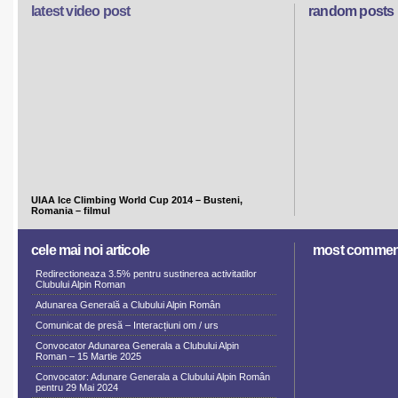
latest video post
random posts
UIAA Ice Climbing World Cup 2014 – Busteni,
Romania – filmul
cele mai noi articole
most commen
Redirectioneaza 3.5% pentru sustinerea activitatilor
Clubului Alpin Roman
Adunarea Generală a Clubului Alpin Român
Comunicat de presă – Interacțiuni om / urs
Convocator Adunarea Generala a Clubului Alpin
Roman – 15 Martie 2025
Convocator: Adunare Generala a Clubului Alpin Român
pentru 29 Mai 2024