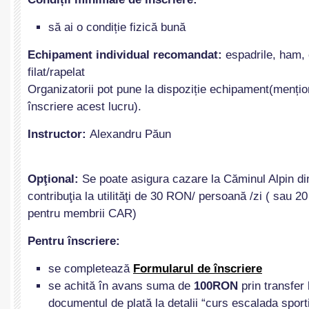
să ai o condiție fizică bună
Echipament individual recomandat:
espadrile, ham, 
filat/rapelat
Organizatorii pot pune la dispoziție echipament(mențion
înscriere acest lucru).
Instructor:
Alexandru Păun
Opţional:
Se poate asigura cazare la Căminul Alpin di
contribuţia la utilităţi de 30 RON/ persoană /zi ( sau 
pentru membrii CAR)
Pentru
înscriere:
se completează
Formularul de
î
nscriere
se achită în avans suma de
100RON
prin transfer
documentul de plată la detalii “curs escalada sport