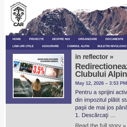
HOME
PROIECTE
DESPRE NOI
ORGANIZARE
DOCUMENTE
LINK-URI UTILE
ASIGURARE
CAMINUL ALPIN
BULETIN NIVOLOGIC
in reflector »
Redirectioneaz
Clubului Alp
May 12, 2026 – 3:53 PM
Pentru a sprijini act
din impozitul plătit 
paşii de mai jos pân
1. Descărcaţi …
Read the full story »