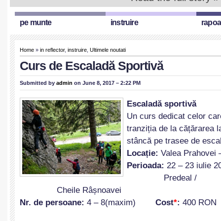
pe munte
instruire
rapoa
Home
»
in reflector
,
instruire
,
Ultimele noutati
Curs de Escaladă Sportivă
Submitted by
admin
on June 8, 2017 – 2:22 PM
Escaladă sportivă
Un curs dedicat celor ca
tranziția de la cățărarea l
stâncă pe trasee de esca
Loca
ț
ie:
Valea Prahovei
Perioada:
22 – 23 iulie 2
Predeal /
Cheile Râșnoavei
Nr. de persoane:
4 – 8(maxim)
Cost
*
:
400 RON