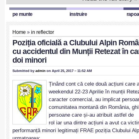
pe munte
instruire
rapoa
Home
»
in reflector
Poziția oficială a Clubului Alpin Româ
cu accidentul din Munții Retezat în c
doi minori
Submitted by
admin
on April 25, 2017 – 11:52 AM
Ținând cont că cele două acțiuni care a
weekendul 22-23 Aprilie în munții Rete
caracter comercial, au implicat persoa
comunitatea montană din România, ghi
persoane care și-au atribuit astfel de
rol iar una dintre acțiuni a avut ca vict
performanță minori legitimați FRAE poziția Clubului A
urmatoarea: