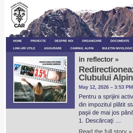
HOME
PROIECTE
DESPRE NOI
ORGANIZARE
DOCUMENTE
LINK-URI UTILE
ASIGURARE
CAMINUL ALPIN
BULETIN NIVOLOGIC
in reflector »
Redirectioneaz
Clubului Alp
May 12, 2026 – 3:53 PM
Pentru a sprijini act
din impozitul plătit 
paşii de mai jos pân
1. Descărcaţi …
Read the full story »