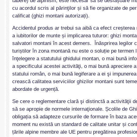
tabere) de alpinism, este necesar să se desfășoare înt
cu acordul scris al părinţilor și să fie organizate de pe
calificat (ghizi montani autorizați).
Accidentul produs ar trebui sa aibă ca efect creșterea 
a iubitorilor de munte și implicarea tuturor: ghizi montan
salvatori montani în acest demers. Înăsprirea legilor c
turiștilor în zona montană nu este o soluție pe termen
înţelegere a statutului ghidului montan, o mai bună in
a specificului acestei activităţi, o mai bună apreciere 
statului român, o mai bună legiferare a ei şi impunere
crească calitatea serviciilor ghizilor montani sunt teme
abordate de urgență.
Se cere o reglementare clară şi distinctă a activităţii
să se apropie de normele internaţionale. Școlile de Gh
obligația să adapteze cursurile de formare în baza ace
moment nu există un standard de calitate unitar și conf
țările alpine membre ale UE pentru pregătirea profesioni