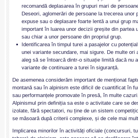
recomandă deplasarea în grupuri mari de persoan
Deseori, aglomerări de persoane la trecerea unor
expuse sau o deplasare foarte lentă a unui grup ma
important în luarea unor decizii greșite din partea 
sau chiar a unor persoane din propriul grup.
Identificarea în timpul turei a pasajelor cu potenția
unei variante secundare, mai sigure. De multe ori a
aleg să se întoarcă dintr-o situație limită dacă nu a
variante de continuare a turei în siguranță.
De asemenea considerăm important de menționat faptu
montană sau în alpinism este dificil de cuantificat în fu
sau performanțele promovate în presă, în multe cazuri
Alpinismul prin definiția sa este o activitate care se d
izolate, fără spectatori, nu ține de un sistem competiți
se măsoară după criterii complexe, și de cele mai multe
Implicarea minorilor în activități oficiale (concursuri, t