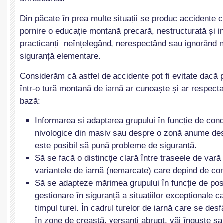
Din păcate în prea multe situații se produc accidente 
pornire o educație montană precară, nestructurată și in
practicanți neînțelegând, nerespectând sau ignorând 
siguranță elementare.
Considerăm că astfel de accidente pot fi evitate dacă 
într-o tură montană de iarnă ar cunoaște și ar respecta
bază:
Informarea și adaptarea grupului în funcție de cond
nivologice din masiv sau despre o zonă anume des
este posibil să pună probleme de siguranță.
Să se facă o distincție clară între traseele de vară
variantele de iarnă (nemarcate) care depind de con
Să se adapteze mărimea grupului în funcție de posib
gestionare în siguranță a situațiilor excepționale c
timpul turei. În cadrul turelor de iarnă care se des
în zone de creastă, versanți abrupț, văi înguste sa