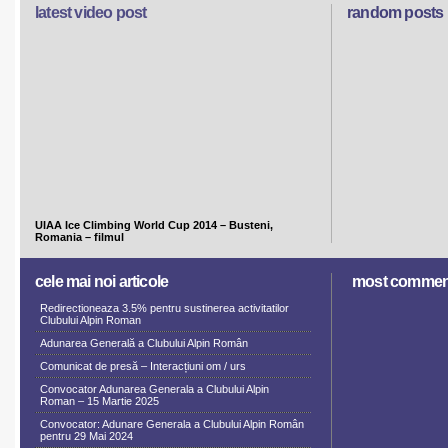
latest video post
random posts
UIAA Ice Climbing World Cup 2014 – Busteni,
Romania – filmul
cele mai noi articole
most commen
Redirectioneaza 3.5% pentru sustinerea activitatilor
Clubului Alpin Roman
Adunarea Generală a Clubului Alpin Român
Comunicat de presă – Interacțiuni om / urs
Convocator Adunarea Generala a Clubului Alpin
Roman – 15 Martie 2025
Convocator: Adunare Generala a Clubului Alpin Român
pentru 29 Mai 2024