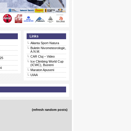
Links
Alianta Sport-Natura
Buletin Nivometeorologic,
A.N.M.
CAR Cluj – Video
25
Ice Climbing World Cup
(ICWC), Busteni
24
Maraton Apuseni
UIAA
(refresh random posts)