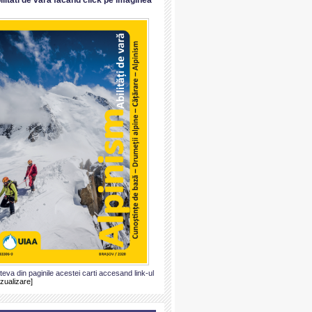
ateva din paginile acestei carti accesand link-ul
izualizare]