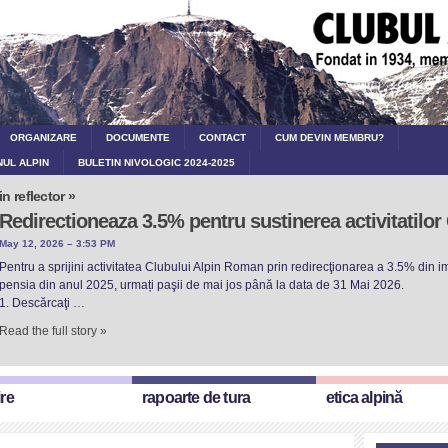
ORGANIZARE
DOCUMENTE
CONTACT
CUM DEVIN MEMBRU?
NUL ALPIN
BULETIN NIVOLOGIC 2024-2025
in reflector »
Redirectioneaza 3.5% pentru sustinerea activitatilo
May 12, 2026 – 3:53 PM
Pentru a sprijini activitatea Clubului Alpin Roman prin redirecţionarea a 3.5% din imp
pensia din anul 2025, urmați paşii de mai jos până la data de 31 Mai 2026.
1. Descărcaţi …
Read the full story »
ire
rapoarte de tura
etica alpină