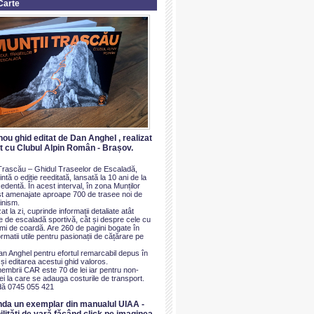
Carte
nou ghid editat de Dan Anghel , realizat
at cu Clubul Alpin Român - Brașov.
i Trascău – Ghidul Traseelor de Escaladă,
ntă o ediție reeditată, lansată la 10 ani de la
dentă. În acest interval, în zona Munților
t amenajate aproape 700 de trasee noi de
inism.
at la zi, cuprinde informații detaliate atât
e de escaladă sportivă, cât și despre cele cu
imi de coardă. Are 260 de pagini bogate în
ormatii utile pentru pasionații de cățărare pe
an Anghel pentru efortul remarcabil depus în
i editarea acestui ghid valoros.
membrii CAR este 70 de lei iar pentru non-
i la care se adauga costurile de transport.
ă 0745 055 421
nda un exemplar din manualul UIAA -
ilităti de vară făcând click pe imaginea