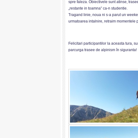
spre faleza. Obiectivele sunt atinse, tras
„restante in toamna” ca-n studentie.
Tragand linie, noua ni s-a parut un weekend
urmatoarea intalnire, retraim momentele p
Felicitari participantilor la aceasta tur
parcurga trasee de alpinism în siguranta!