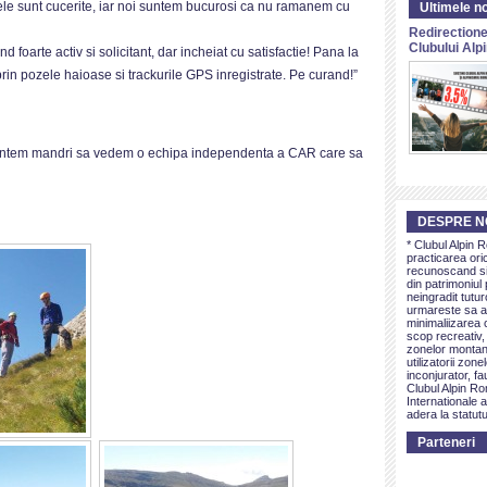
eele sunt cucerite, iar noi suntem bucurosi ca nu ramanem cu
Ultimele no
Redirectione
Clubului Al
 foarte activ si solicitant, dar incheiat cu satisfactie! Pana la
rin pozele haioase si trackurile GPS inregistrate. Pe curand!”
a, suntem mandri sa vedem o echipa independenta a CAR care sa
DESPRE N
* Clubul Alpin 
practicarea ori
recunoscand si 
din patrimoniul 
neingradit tutur
urmareste sa as
minimaliizarea c
scop recreativ,
zonelor montan
utilizatorii zon
inconjurator, fa
Clubul Alpin Ro
Internationale a
adera la statutu
Parteneri