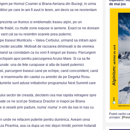
rgem pe Hornul Coamei si Brana Aeriana din Bucegi, in urma
de mai jos
tiilor pe care le-am fi avut in teren, am decis sa ne reorientam
prezinta un frumos si emblematic traseu alpin, pe un
rte friabil, cu multe zone expuse si aeriene. Exact ce ne doream
 vant cat sa nu resimtim soarele prea puternic.
e traseul Munticelu – Valea Cerbului, urmand sa intram apoi
estei ascutite. Motivati de racoarea dimineatii si de vremea
rmand sa constatam ca nu vom fi singuri pe traseu. Parcurgem
echipam apoi pentru parcurgerea Acului Mare. Si ca sa fie
nate: una de fete curajoase si alta de baieti puternici.
esii, parcurgem traseul cand pe echipe, cand concomitent, cand
 si insemnarile din caietul cu amintiri de pe Degetul Rosu.
umirile sunt aduse initiatorilor programului Next Summit care
lui sector de creasta, decidem cea mai rapida retragere spre
bate ce ne scot pe Sistoaca Dracilor si inapoi pe Brana
iote si veselii prin padure, numa’-numa’ n-om da nas in nas cu
Puteti rasfoi c
urmator:
[Prev
lpin unde ne refacem puterile pentru duminica. Aveam ceva
za Piranhia, asa ca dupa un mic dejun linistit, pornim hotarati