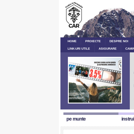
HOME
PROIECTE
DESPRE NOI
LINK-URI UTILE
ASIGURARE
CAMI
pe munte
instru