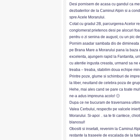
Desi pornisem de acasa cu gandul ca me
dezbaterilor de la Caminul Alpin si a condi
spre Acele Morarului.
Cotat cu gradul 2B, parcurgerea Acelor re
conglomerat prietenos desi pe alocuri foa
pentru o zi senina de august, cu un pic de
Pornim asadar sambata dis de dimineata p
pe Brana Mare a Morarului pana la baza cr
excelenta, ajungem rapid la Fantanita, u
cu atentie ingusta creasta, urmand sa ne 
treaba – treaba, stabilim doua echipe minu
Printre poze, glume si schimburi de impr
la liber, neuitand de celebra poza de grup
Hehe, mai ales cand se pare ca toate mult
ne-a adus impreuna acolo! 🙂
Dupa ce ne bucuram de traversarea ultimu
Valea Cerbului, respectiv pe valcele inier
Morarului. Si-apoi .. sa te tii cantece, ch
blanosul!
Obositi si insetati, revenim la Caminul A
restante la traseele de escalada de la fale