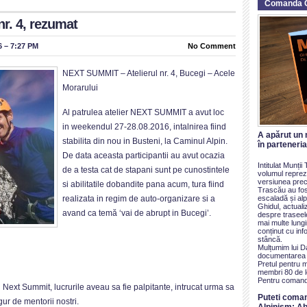
Comanda 
r. 4, rezumat
 – 7:27 PM
No Comment
NEXT SUMMIT – Atelierul nr. 4, Bucegi – Acele
Morarului
Al patrulea atelier NEXT SUMMIT a avut loc
in weekendul 27-28.08.2016, intalnirea fiind
A apărut un 
stabilita din nou in Busteni, la Caminul Alpin.
în parteneri
De data aceasta participantii au avut ocazia
Intitulat Munți
de a testa cat de stapani sunt pe cunostintele
volumul reprezi
versiunea prece
si abilitatile dobandite pana acum, tura fiind
Trascău au fos
escaladă și alp
realizata in regim de auto-organizare si a
Ghidul, actualiz
avand ca temă ‘vai de abrupt in Bucegi’.
despre traseel
mai multe lung
conținut cu inf
stâncă.
Mulțumim lui D
documentarea ș
Pretul pentru 
membri 80 de le
Pentru comand
i Next Summit, lucrurile aveau sa fie palpitante, intrucat urma sa
Puteti coma
ur de mentorii nostri.
Alpinism: Ab