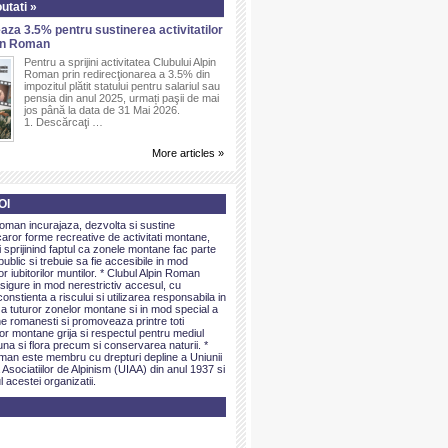
utati »
aza 3.5% pentru sustinerea activitatilor
pin Roman
Pentru a sprijini activitatea Clubului Alpin
Roman prin redirecţionarea a 3.5% din
impozitul plătit statului pentru salariul sau
pensia din anul 2025, urmați paşii de mai
jos până la data de 31 Mai 2026.
1. Descărcaţi …
More articles »
OI
Roman incurajaza, dezvolta si sustine
caror forme recreative de activitati montane,
sprijinind faptul ca zonele montane fac parte
public si trebuie sa fie accesibile in mod
or iubitorilor muntilor. * Clubul Alpin Roman
igure in mod nerestrictiv accesul, cu
onstienta a riscului si utilizarea responsabila in
 a tuturor zonelor montane si in mod special a
e romanesti si promoveaza printre toti
elor montane grija si respectul pentru mediul
una si flora precum si conservarea naturii. *
man este membru cu drepturi depline a Uniunii
 Asociatiilor de Alpinism (UIAA) din anul 1937 si
l acestei organizatii.