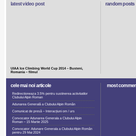
latest video post
random posts
UIAA Ice Climbing World Cup 2014 – Busteni,
Romania – filmul
cele mai noi articole
most commen
Redirectioneaza 3.5% pentru sustinerea activitatilor
Clubului Alpin Roman
Adunarea Generală a Clubului Alpin Român
Comunicat de presă – Interacțiuni om / urs
Convocator Adunarea Generala a Clubului Alpin
Roman – 15 Martie 2025
Convocator: Adunare Generala a Clubului Alpin Român
pentru 29 Mai 2024