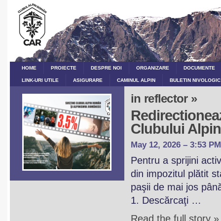
HOME
PROIECTE
DESPRE NOI
ORGANIZARE
DOCUMENTE
LINK-URI UTILE
ASIGURARE
CAMINUL ALPIN
BULETIN NIVOLOGIC
in reflector »
Redirectioneaz
Clubului Alp
May 12, 2026 – 3:53 PM
Pentru a sprijini act
din impozitul plătit 
paşii de mai jos pân
1. Descărcaţi …
Read the full story »