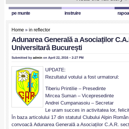
pe munte
instruire
rapoa
Home
»
in reflector
Adunarea Generală a Asociaților C.A.
Universitară București
Submitted by
admin
on April 22, 2016 – 2:27 PM
UPDATE:
Rezultatul votului a fost urmatorul:
Tiberiu Printilie – Presedinte
Mircea Suman – Vicepresedinte
Andrei Cumpanasoiu – Secretar
Le uram succes in activitatea lor, felicit
În baza articolului 17 din statutul Clubului Alpin Român
convoacă Adunarea Generală a Asociaților C.A.R. secț