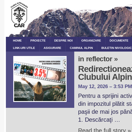
HOME
PROIECTE
DESPRE NOI
ORGANIZARE
DOCUMENTE
LINK-URI UTILE
ASIGURARE
CAMINUL ALPIN
BULETIN NIVOLOGIC
in reflector »
Redirectioneaz
Clubului Alp
May 12, 2026 – 3:53 PM
Pentru a sprijini act
din impozitul plătit 
paşii de mai jos pân
1. Descărcaţi …
Read the full story »