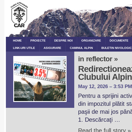
HOME
PROIECTE
DESPRE NOI
ORGANIZARE
DOCUMENTE
LINK-URI UTILE
ASIGURARE
CAMINUL ALPIN
BULETIN NIVOLOGIC
in reflector »
Redirectioneaz
Clubului Alp
May 12, 2026 – 3:53 PM
Pentru a sprijini act
din impozitul plătit 
paşii de mai jos pân
1. Descărcaţi …
Read the full story »