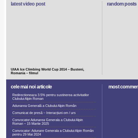
latest video post
random posts
UIAA Ice Climbing World Cup 2014 – Busteni,
Romania – filmul
cele mai noi articole
most commen
Redirectioneaza 3.5% pentru sustinerea activitatilor
Clubului Alpin Roman
Adunarea Generală a Clubului Alpin Român
Comunicat de presă – Interacțiuni om / urs
Convocator Adunarea Generala a Clubului Alpin
Roman – 15 Martie 2025
Convocator: Adunare Generala a Clubului Alpin Român
pentru 29 Mai 2024