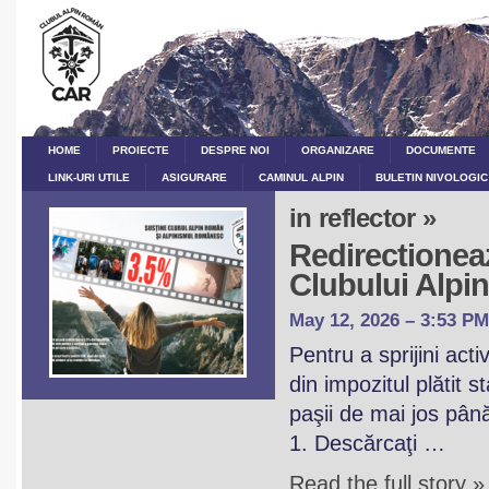
HOME
PROIECTE
DESPRE NOI
ORGANIZARE
DOCUMENTE
LINK-URI UTILE
ASIGURARE
CAMINUL ALPIN
BULETIN NIVOLOGIC
in reflector »
Redirectioneaz
Clubului Alp
May 12, 2026 – 3:53 PM
Pentru a sprijini act
din impozitul plătit 
paşii de mai jos pân
1. Descărcaţi …
Read the full story »