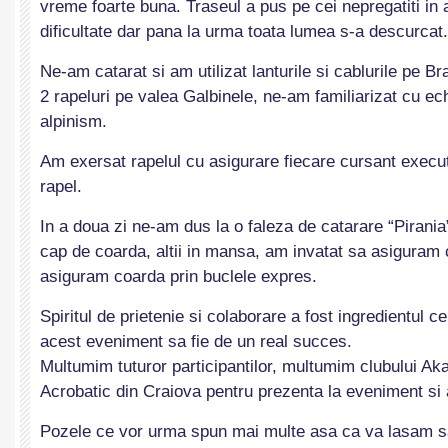
vreme foarte buna. Traseul a pus pe cei nepregatiti in 
dificultate dar pana la urma toata lumea s-a descurcat.
Ne-am catarat si am utilizat lanturile si cablurile pe B
2 rapeluri pe valea Galbinele, ne-am familiarizat cu e
alpinism.
Am exersat rapelul cu asigurare fiecare cursant execu
rapel.
In a doua zi ne-am dus la o faleza de catarare “Pirania
cap de coarda, altii in mansa, am invatat sa asiguram
asiguram coarda prin buclele expres.
Spiritul de prietenie si colaborare a fost ingredientul c
acest eveniment sa fie de un real succes.
Multumim tuturor participantilor, multumim clubului A
Acrobatic din Craiova pentru prezenta la eveniment si a
Pozele ce vor urma spun mai multe asa ca va lasam s