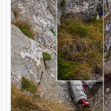
Creasta vaii albe si iesirea de pe
brana