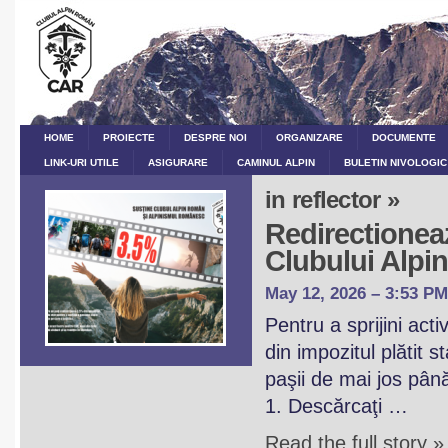
HOME
PROIECTE
DESPRE NOI
ORGANIZARE
DOCUMENTE
LINK-URI UTILE
ASIGURARE
CAMINUL ALPIN
BULETIN NIVOLOGIC
in reflector »
Redirectioneaz
Clubului Alp
May 12, 2026 – 3:53 PM
Pentru a sprijini act
din impozitul plătit 
paşii de mai jos pân
1. Descărcaţi …
Read the full story »