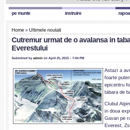
pe munte
instruire
rapoa
Home
»
Ultimele noutati
Cutremur urmat de o avalansa in taba
Everestului
Submitted by
admin
on April 25, 2015 – 7:04 PM
Astazi a av
foarte puter
epicentru f
tabara de b
Clubul Alp
in doua expe
Gavan pe ru
Everest, Zso