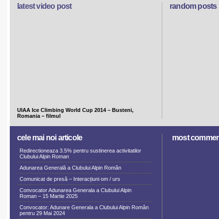
latest video post
random posts
UIAA Ice Climbing World Cup 2014 – Busteni,
Romania – filmul
cele mai noi articole
most commen
Redirectioneaza 3.5% pentru sustinerea activitatilor
Clubului Alpin Roman
Adunarea Generală a Clubului Alpin Român
Comunicat de presă – Interacțiuni om / urs
Convocator Adunarea Generala a Clubului Alpin
Roman – 15 Martie 2025
Convocator: Adunare Generala a Clubului Alpin Român
pentru 29 Mai 2024