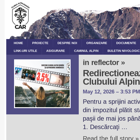
HOME
PROIECTE
DESPRE NOI
ORGANIZARE
DOCUMENTE
LINK-URI UTILE
ASIGURARE
CAMINUL ALPIN
BULETIN NIVOLOGIC
in reflector »
Redirectioneaz
Clubului Alp
May 12, 2026 – 3:53 PM
Pentru a sprijini act
din impozitul plătit 
paşii de mai jos pân
1. Descărcaţi …
Read the full story »