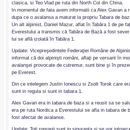
clasica, si Teo Vlad pe ruta din North Col din China.
In momentul de fata avem informatii ca Alex Gavan a r
dupa ce o avalansa a maturat la propriu Tabara de baz
Un alt alpinist, Daniel Mazur, aflat în Tabăra 1 de pe f
Everestului a transmis că Tabăra de Bază a fost sever 
lui se află izolată în Tabăra 1.
Update: Vicepreşedintele Federaţiei Române de Alpini
informat că doi alpinişti români, aflaţi pe versant în m
avalanşei provocate de cutremur, sunt bine şi în prezen
pe Everest.
Din ce intelegem Justin Ionescu si Zsolt Torok care er
sunt in regula si sunt in tabara 1.
Alex Gavan era in tabara de baza si a reusit sa se sal
era pe ruta Nordica a Everestului se afla in tabara de
fost afectat de avalanse.
Update: Toti romanii sunt in siguranta si se vor intoar