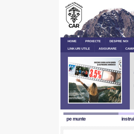
HOME
PROIECTE
DESPRE NOI
LINK-URI UTILE
ASIGURARE
CAMI
pe munte
instru