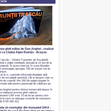
Carte
nou ghid editat de Dan Anghel , realizat
at cu Clubul Alpin Român - Brașov.
i Trascău – Ghidul Traseelor de Escaladă,
ntă o ediție reeditată, lansată la 10 ani de la
dentă. În acest interval, în zona Munților
t amenajate aproape 700 de trasee noi de
inism.
at la zi, cuprinde informații detaliate atât
e de escaladă sportivă, cât și despre cele cu
imi de coardă. Are 260 de pagini bogate în
ormatii utile pentru pasionații de cățărare pe
an Anghel pentru efortul remarcabil depus în
i editarea acestui ghid valoros.
membrii CAR este 70 de lei iar pentru non-
i la care se adauga costurile de transport.
ă 0745 055 421
nda un exemplar din manualul UIAA -
ilităti de vară făcând click pe imaginea