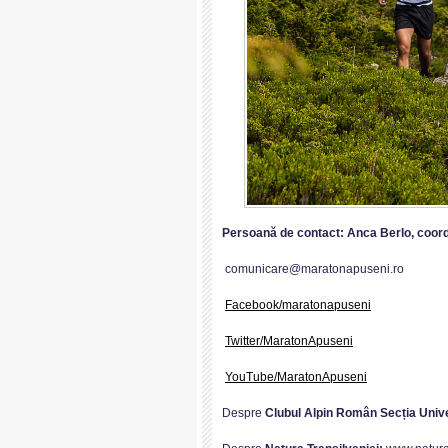
Persoană de contact:
Anca Berlo, coor
comunicare@maratonapuseni.ro
Facebook/maratonapuseni
Twitter/MaratonApuseni
YouTube/MaratonApuseni
Despre
Clubul Alpin Român Secția Unive