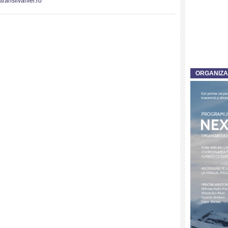
ransilvaniei.ro
ORGANIZ