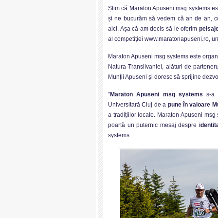
Știm că Maraton Apuseni msg systems este
și ne bucurăm să vedem că an de an, con
aici. Așa că am decis să le oferim
peisaj
al competiției www.maratonapuseni.ro, und
Maraton Apuseni msg systems este organiz
Natura Transilvaniei, alături de partener
Munții Apuseni și doresc să sprijine dezv
”
Maraton Apuseni msg systems
s-a
Universitară Cluj de a
pune în valoare M
a tradițiilor locale. Maraton Apuseni msg 
poartă un puternic mesaj despre
identi
systems.