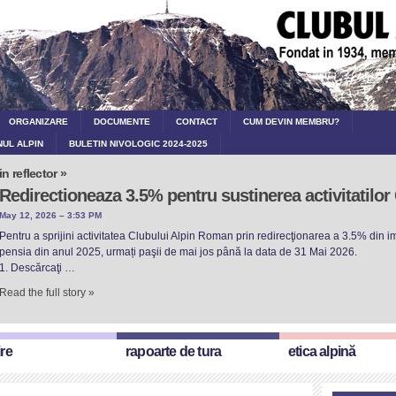
ORGANIZARE
DOCUMENTE
CONTACT
CUM DEVIN MEMBRU?
NUL ALPIN
BULETIN NIVOLOGIC 2024-2025
in reflector »
Redirectioneaza 3.5% pentru sustinerea activitatilo
May 12, 2026 – 3:53 PM
Pentru a sprijini activitatea Clubului Alpin Roman prin redirecţionarea a 3.5% din imp
pensia din anul 2025, urmați paşii de mai jos până la data de 31 Mai 2026.
1. Descărcaţi …
Read the full story »
ire
rapoarte de tura
etica alpină