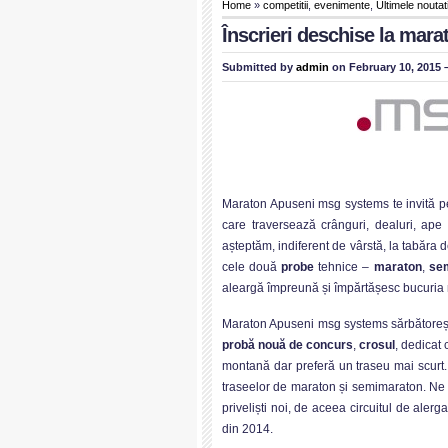
Home
»
competitii
,
evenimente
,
Ultimele noutat
Înscrieri deschise la mara
Submitted by
admin
on February 10, 2015 
Maraton Apuseni msg systems te invită 
care traversează crânguri, dealuri, ape 
așteptăm, indiferent de vârstă, la tabăra 
cele două
probe
tehnice –
maraton
,
se
aleargă împreună și împărtășesc bucuria m
Maraton Apuseni msg systems sărbătoreșt
probă nouă de concurs
,
crosul
, dedicat
montană dar preferă un traseu mai scurt.
traseelor de maraton și semimaraton. Ne 
priveliști noi, de aceea circuitul de aler
din 2014.