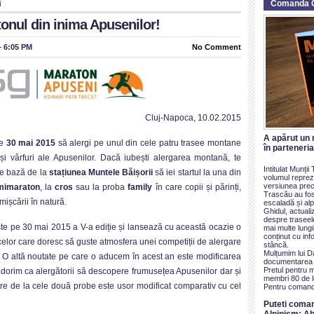
Comanda 
i
tonul din inima Apusenilor!
– 6:05 PM
No Comment
Cluj-Napoca, 10.02.2015
A apărut un 
pe
30 mai 2015
să alergi pe unul din cele patru trasee montane
în parteneri
și vârfuri ale Apusenilor. Dacă iubești alergarea montană, te
Intitulat Munți
de bază de la
stațiunea Muntele Băișorii
să iei startul la una din
volumul reprezi
versiunea prece
mimaraton
, la
cros
sau la proba
family
în care copii și părinți,
Trascău au fos
ișcării în natură.
escaladă și alp
Ghidul, actualiz
despre traseel
e pe 30 mai 2015 a V-a ediție și lansează cu această ocazie o
mai multe lung
conținut cu inf
 celor care doresc să guste atmosfera unei competiții de alergare
stâncă.
Mulțumim lui D
 O altă noutate pe care o aducem în acest an este modificarea
documentarea ș
Pretul pentru 
dorim ca alergătorii să descopere frumusețea Apusenilor dar și
membri 80 de le
gare de la cele două probe este usor modificat comparativ cu cel
Pentru comand
Puteti coma
Alpinism: Ab