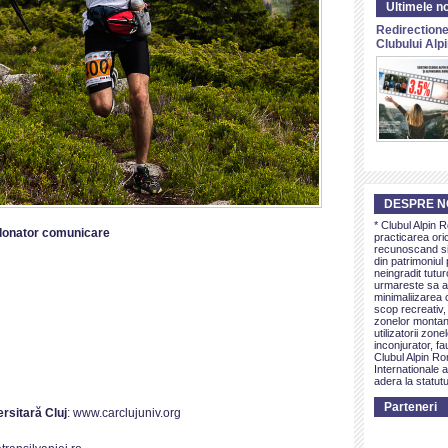
Ultimele no
Redirectione
Clubului Al
DESPRE N
* Clubul Alpin 
donator comunicare
practicarea ori
recunoscand si 
din patrimoniul 
neingradit tutur
urmareste sa as
minimaliizarea c
scop recreativ,
zonelor montan
utilizatorii zon
inconjurator, fa
Clubul Alpin Ro
Internationale a
adera la statutu
Parteneri
rsitară Cluj
: www.carclujuniv.org