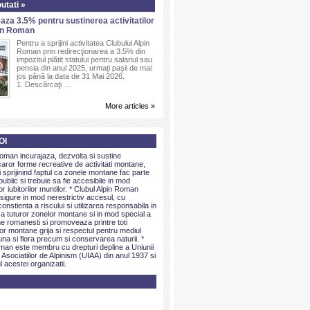
utati »
aza 3.5% pentru sustinerea activitatilor
pin Roman
Pentru a sprijini activitatea Clubului Alpin
Roman prin redirecţionarea a 3.5% din
impozitul plătit statului pentru salariul sau
pensia din anul 2025, urmați paşii de mai
jos până la data de 31 Mai 2026.
1. Descărcaţi …
More articles »
OI
Roman incurajaza, dezvolta si sustine
caror forme recreative de activitati montane,
sprijinind faptul ca zonele montane fac parte
public si trebuie sa fie accesibile in mod
or iubitorilor muntilor. * Clubul Alpin Roman
igure in mod nerestrictiv accesul, cu
onstienta a riscului si utilizarea responsabila in
 a tuturor zonelor montane si in mod special a
e romanesti si promoveaza printre toti
elor montane grija si respectul pentru mediul
una si flora precum si conservarea naturii. *
man este membru cu drepturi depline a Uniunii
 Asociatiilor de Alpinism (UIAA) din anul 1937 si
l acestei organizatii.