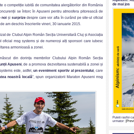
de mai jos
 o competiție iubită de comunitatea alergătorilor din România
curenții se întorc în Apuseni pentru atmosfera pitorească de
e noi
și
surprize
despre care vor afla în curând pe site-ul oficial
e am deschis înscrierile vineri, 30 ianuarie 2015.
at de Clubul Alpin Român Secția Universitară Cluj și Asociația
ul oficial msg systems și de numeroși alți sponsori care iubesc
oltarea armonioasă a zonei.
 născut din dorința membrilor Clubului Alpin Român Secția
unții Apuseni
, de a promova dezvoltarea sustenabilă a zonei și
systems este, astfel,
un eveniment sportiv al prezentului
, care
tatea noastră locală
”, spun organizatorii Maraton Apuseni msg
Puteti rasfoi c
urmator:
[Prev