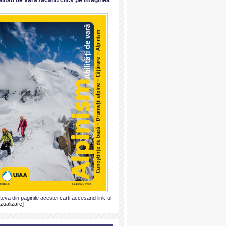
ateva din paginile acestei carti accesand link-ul
izualizare]