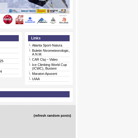
Links
Alianta Sport-Natura
Buletin Nivometeorologic,
A.N.M.
CAR Cluj – Video
25
Ice Climbing World Cup
(ICWC), Busteni
24
Maraton Apuseni
UIAA
(refresh random posts)