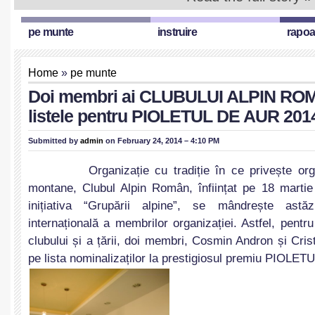
pe munte
instruire
rapoa
Home
»
pe munte
Doi membri ai CLUBULUI ALPIN ROMÂ
listele pentru PIOLETUL DE AUR 201
Submitted by
admin
on February 24, 2014 – 4:10 PM
Organizație cu tradiție în ce privește organi
montane, Clubul Alpin Român, înființat pe 18 martie
inițiativa “Grupării alpine”, se mândrește astă
internațională a membrilor organizației. Astfel, pentru
clubului și a țării, doi membri, Cosmin Andron și Cri
pe lista nominalizaților la prestigiosul premiu PIOLE