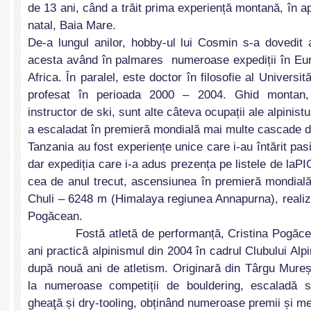
de 13 ani, când a trăit prima experiență montană, în a
natal, Baia Mare.
De-a lungul anilor, hobby-ul lui Cosmin s-a dovedit 
acesta având în palmares numeroase expediții în Eur
Africa. În paralel, este doctor în filosofie al Universit
profesat în perioada 2000 – 2004. Ghid montan, 
instructor de ski, sunt alte câteva ocupații ale alpinist
a escaladat în premieră mondială mai multe cascade d
Tanzania au fost experiențe unice care i-au întărit pas
dar expediția care i-a adus prezența pe listele de l
cea de anul trecut, ascensiunea în premieră mondial
Chuli – 6248 m (Himalaya regiunea Annapurna), realiza
Pogăcean.
Fostă atletă de performanță, Cristina Pogăcean
ani practică alpinismul din 2004 în cadrul Clubului Alp
după nouă ani de atletism. Originară din Târgu Mureș,
la numeroase competiții de bouldering, escaladă s
gheaţă și dry-tooling, obținând numeroase premii și med