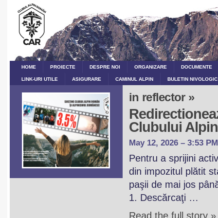
HOME
PROIECTE
DESPRE NOI
ORGANIZARE
DOCUMENTE
LINK-URI UTILE
ASIGURARE
CAMINUL ALPIN
BULETIN NIVOLOGIC
in reflector »
Redirectioneaz
Clubului Alp
May 12, 2026 – 3:53 PM
Pentru a sprijini act
din impozitul plătit 
paşii de mai jos pân
1. Descărcaţi …
Read the full story »