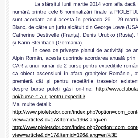
La sfârșitul lunii martie 2014 vom afla dacă Co
numără printre cele 6 nominalizări finale la PIOLET
sunt acordate anul acesta în perioada 26 – 29 mart
Blanc, de către un juriu alcătuit din George Lowe (USA)
Catherine Destivelle (Franța), Denis Urubko (Rusia)
și Karin Steinbach (Germania).
În ceea ce privește planul de activități pe anul
Alpin Român, acesta cuprinde acordarea anuală prin F
CAR a unui număr de 2 burse pentru expedițiile român
ca obiect ascensiuni în afara granițelor României, a
premieră cât și pentru repetările traseelor existen
despre burse puteți găsi on-line:
http://www.clubul
noi/burse-c-a-r-
pentru-expeditii/
Mai multe detalii:
http://www.pioletsdor.com/
index.php?option=com_cont
view=article&id=17&Itemid=196&
lang=en
http://www.pioletsdor.com/
index.php?option=com_cont
view=article&id=17&Itemid=196&
lang=en%3E