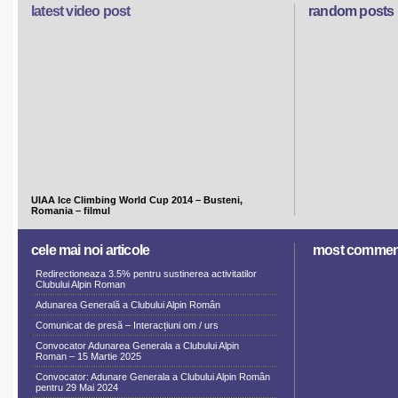
latest video post
random posts
UIAA Ice Climbing World Cup 2014 – Busteni,
Romania – filmul
cele mai noi articole
most commen
Redirectioneaza 3.5% pentru sustinerea activitatilor
Clubului Alpin Roman
Adunarea Generală a Clubului Alpin Român
Comunicat de presă – Interacțiuni om / urs
Convocator Adunarea Generala a Clubului Alpin
Roman – 15 Martie 2025
Convocator: Adunare Generala a Clubului Alpin Român
pentru 29 Mai 2024