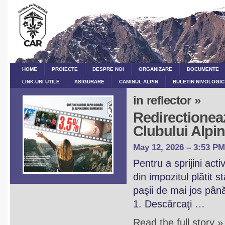
HOME
PROIECTE
DESPRE NOI
ORGANIZARE
DOCUMENTE
LINK-URI UTILE
ASIGURARE
CAMINUL ALPIN
BULETIN NIVOLOGIC
in reflector »
Redirectioneaz
Clubului Alp
May 12, 2026 – 3:53 PM
Pentru a sprijini act
din impozitul plătit 
paşii de mai jos pân
1. Descărcaţi …
Read the full story »