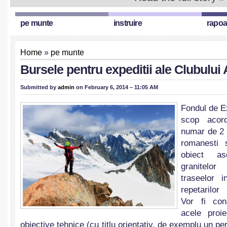
pe munte
instruire
rapoa
Home
»
pe munte
Bursele pentru expeditii ale Clubulu
Submitted by
admin
on February 6, 2014 – 11:05 AM
Fondul de E
scop acor
numar de 2 
romanesti 
obiect as
granitelo
traseelor 
repetarilor
Vor fi cons
acele proi
o
biective tehnice (cu titlu orientativ, de exemplu un p